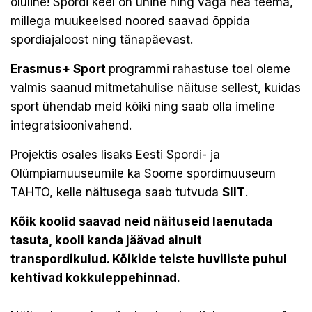
oluline! Spordi keel on ühine ning väga hea teema,
millega muukeelsed noored saavad õppida
spordiajaloost ning tänapäevast.
Erasmus+ Sport
programmi rahastuse toel oleme
valmis saanud mitmetahulise näituse sellest, kuidas
sport ühendab meid kõiki ning saab olla imeline
integratsioonivahend.
Projektis osales lisaks Eesti Spordi- ja
Olümpiamuuseumile ka Soome spordimuuseum
TAHTO, kelle näitusega saab tutvuda
SIIT
.
Kõik koolid saavad neid näituseid laenutada
tasuta, kooli kanda jäävad ainult
transpordikulud. Kõikide teiste huviliste puhul
kehtivad kokkuleppehinnad.