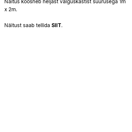
Näitus koosneb neljast valguskastist suurusega 1m
x 2m.
Näitust saab tellida
SIIT
.