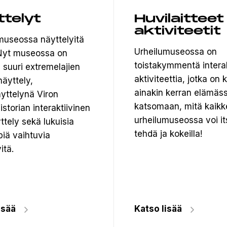
ttelyt
Huvilaitteet
aktiviteetit
museossa näyttelyitä
Urheilumuseossa on
. Nyt museossa on
toistakymmentä interak
 suuri extremelajien
aktiviteettia, jotka on
äyttely,
ainakin kerran elämäss
yttelynä Viron
katsomaan, mitä kaikk
istorian interaktiivinen
urheilumuseossa voi it
ttely sekä lukuisia
tehdä ja kokeilla!
iä vaihtuvia
itä.
isää
Katso lisää