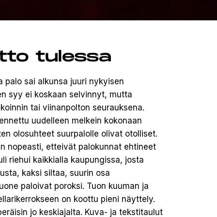
tto tulessa
 palo sai alkunsa juuri nykyisen
en syy ei koskaan selvinnyt, mutta
koinnin tai viinanpolton seurauksena.
kennettu uudelleen melkein kokonaan
ten olosuhteet suurpalolle olivat otolliset.
iin nopeasti, etteivät palokunnat ehtineet
i riehui kaikkialla kaupungissa, josta
sta, kaksi siltaa, suurin osa
uone paloivat poroksi. Tuon kuuman ja
arikerrokseen on koottu pieni näyttely.
räisin jo keskiajalta. Kuva- ja tekstitaulut