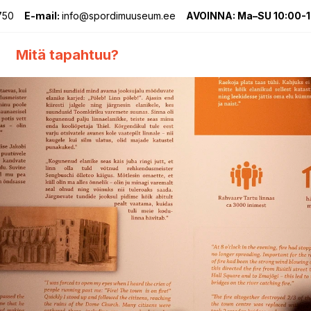
750
E-mail:
info@spordimuuseum.ee
AVOINNA: Ma–SU 10:00-
Mitä tapahtuu?