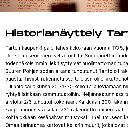
Historianäyttely Tar
Tarton kaupunki paloi lähes kokonaan vuonna 1775, ja
Urheilumuseon viereiseltä tontilta. Suuronnettomuud
todennäköisimmin liekit syttyivät huolimattoman tupa
Suuren Pohjan sodan aikana tuhoutunut Tartto oli ra
puusta. Tiiviisti rakennetuissa taloissa oli olkikatot, jo
Tulipalo sai alkunsa 25.7.1775 kello 17 ja leviämään n
ryhtyä lainkaan sammutustöihin. Neljännestunnissa tul
arviolta 2/3 tuhoutui kokonaan. Kaikkiaan 290 rakennu
kauppapuodeista sekä 1730 rakennettu puinen raatih
kohtalokkaan kesäpäivän muistoksi Urheilumuseon kell
Omaa tarinaansa kertovat kellarin muurit, jotka ovat pe