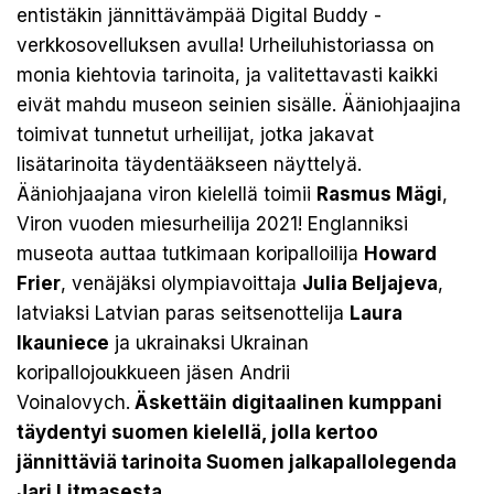
entistäkin jännittävämpää Digital Buddy -
verkkosovelluksen avulla! Urheiluhistoriassa on
monia kiehtovia tarinoita, ja valitettavasti kaikki
eivät mahdu museon seinien sisälle. Ääniohjaajina
toimivat tunnetut urheilijat, jotka jakavat
lisätarinoita täydentääkseen näyttelyä.
Ääniohjaajana viron kielellä toimii
Rasmus Mägi
,
Viron vuoden miesurheilija 2021! Englanniksi
museota auttaa tutkimaan koripalloilija
Howard
Frier
, venäjäksi olympiavoittaja
Julia Beljajeva
,
latviaksi Latvian paras seitsenottelija
Laura
Ikauniece
ja ukrainaksi Ukrainan
koripallojoukkueen jäsen Andrii
Voinalovych.
Äskettäin digitaalinen kumppani
täydentyi suomen kielellä, jolla kertoo
jännittäviä tarinoita Suomen jalkapallolegenda
Jari Litmasesta.