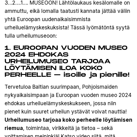
3…2….1…. MUSEOON! Lähtölaukaus kesälomalle on
ammuttu, eikä lomalla taatusti kannata jättää väliin
yhtä Euroopan uudenaikaisimmista
urheiluelämyskeskuksista! Tässä lyömätöntä syytä
tulla urheilumuseoon:
1. EUROOPAN VUODEN MUSEO
2024 EHDOKAS
URHEILUMUSEO TARJOAA
LÖYTÄMISEN ILOA KOKO
PERHEELLE – isoille ja pienille!
Tervetuloa Baltian suurimpaan, Pohjoismaiden
nykyaikaisimpaan ja Euroopan vuoden museo 2024
ehdokas urheiluelämyskeskukseen, jossa niin
pienet kuin suuret urheilun ystävät voivat nauttia!
Urheilumuseo tarjoaa koko perheelle löytämisen
riemua
, toimintaa, virikkeitä ja tietoa – sekä
voittamisen meininkiä! Katso video siitä, mitä