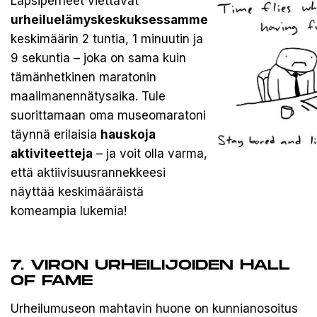
Lapsiperheet viettävät
urheiluelämyskeskuksessamme
keskimäärin 2 tuntia, 1 minuutin ja
9 sekuntia – joka on sama kuin
tämänhetkinen maratonin
maailmanennätysaika. Tule
suorittamaan oma museomaratoni
täynnä erilaisia
hauskoja
aktiviteetteja
– ja voit olla varma,
että aktiivisuusrannekkeesi
näyttää keskimääräistä
komeampia lukemia!
7. VIRON URHEILIJOIDEN HALL
OF FAME
Urheilumuseon mahtavin huone on kunnianosoitus