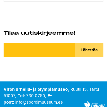
Tilaa uutiskirjeemme!
Lähettää
Viron urheilu- ja olympiamuseo,
Rüütli 15, Tartu
51007,
Tel
:
730 0750
,
E-
post:
info@spordimuuseum.ee