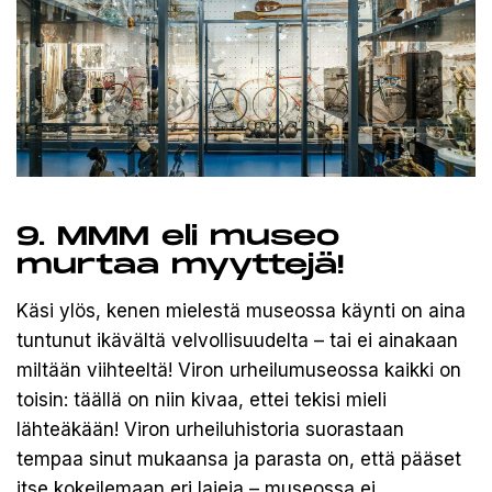
9. MMM eli museo
murtaa myyttejä!
Käsi ylös, kenen mielestä museossa käynti on aina
tuntunut ikävältä velvollisuudelta – tai ei ainakaan
miltään viihteeltä! Viron urheilumuseossa kaikki on
toisin: täällä on niin kivaa, ettei tekisi mieli
lähteäkään! Viron urheiluhistoria suorastaan
tempaa sinut mukaansa ja parasta on, että pääset
itse kokeilemaan eri lajeja – museossa ei