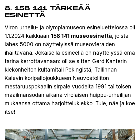
8. 158 141 TÄRKEÄÄ
ESINETTÄ
Viron urheilu- ja olympiamuseon esineluettelossa oli
1.1.2024 kaikkiaan
158 141 museoesinettä
, joista
lähes 5000 on näyttelyissä museovieraiden
ihailtavana. Jokaisella esineellä on näyttelyssä oma
tarina kerrottavanaan: oli se sitten Gerd Kanterin
kiekonheiton kultamitali Pekingistä, Tallinnan
Kalevin koripallojoukkueen Neuvostoliiton
mestaruuspokaalin sirpale vuodelta 1991 tai toisen
maailmansodan aikana virolaisen huippu-urheilijan
mukaansa ottama harjoittelukiekko. Tule, näe ja koe
itse!