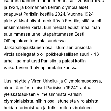
isäntänä kahdesti tähän mennessä - vuosina 1900
ja 1924, ja kolmannen kerran olympialaiset
saapuvat Pariisiin kesällä 2024. Vuonna 1924
pidetyt kisat olivat merkittäviä Eestille, sillä se oli
ensimmäinen kerta, kun meidät edusti maailman
suurimmassa urheilutapahtumassa Eesti
Olümpiakomitean alaisuudessa.
Jalkapallojoukkueen osallistumisen ansiosta
virolaisdelegaatio oli poikkeuksellisen suuri - 43
urheilijaa matkusti Pariisiin ja palasi kotiin
vaikuttavien 6 olympiamitalin kanssa!
Uusi näyttely Viron Urheilu- ja Olympiamuseossa,
nimeltään "Virolaiset Pariisissa 1924", antaa
yleiskatsauksen viimeisimmistä Pariisin
olympialaisista, niihin osallistuneista virolaisista,
heidän tarinoistaan ja tutkii, miten virolainen