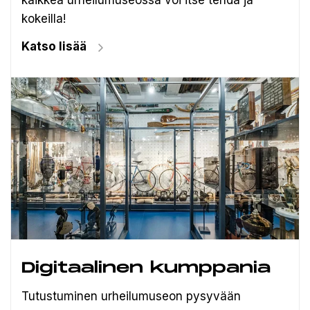
kaikkea urheilumuseossa voi itse tehdä ja
kokeilla!
Katso lisää
Digitaalinen kumppania
Tutustuminen urheilumuseon pysyvään