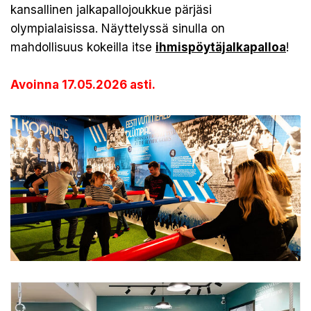
kansallinen jalkapallojoukkue pärjäsi
olympialaisissa. Näyttelyssä sinulla on
mahdollisuus kokeilla itse
ihmispöytäjalkapalloa
!
Avoinna 17.05.2026 asti.