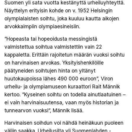
Suomen yli sata vuotta kestänyttä urheiluyhteyttä.
Näyttelyn erityisin kohde on v. 1952 Helsingin
olympialaisten soihtu, joka kuuluu kautta aikojen
arvokkaimpiin olympiaesineisiin.
”Hopeasta tai hopeoidusta messingistä
valmistettua soihtua valmistettiin vain 22
kappaletta. Erittäin rajoitetun määrän vuoksi soihtu
on harvinaisen arvokas. Yksityishenkilöille
päätyneiden soihtujen hinta on yltänyt
huutokaupoissa lähes 490 000 euroon”, Viron
urheilu- ja olympiamuseon kuraattori Rait Männik
kertoo. ”Kyseinen soihtu on todella ainutlaatuinen –
ei vain harvinaisuutensa, vaan myös historian ja
tunnearvon vuoksi”, Männik lisää.
Harvinaisen soihdun voi nähdä heinäkuun puoleen
väliin saakka. Urheilusilta yli Suomenlahden -