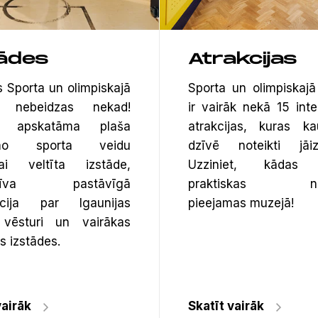
tādes
Atrakcijas
s Sporta un olimpiskajā
Sporta un olimpiskaj
ā nebeidzas nekad!
ir vairāk nekā 15 inte
ā apskatāma plaša
atrakcijas, kuras ka
ēmo sporta veidu
dzīvē noteikti jāiz
kai veltīta izstāde,
Uzziniet, kādas j
aktīva pastāvīgā
praktiskas nod
īcija par Igaunijas
pieejamas muzejā!
 vēsturi un vairākas
 izstādes.
vairāk
Skatīt vairāk