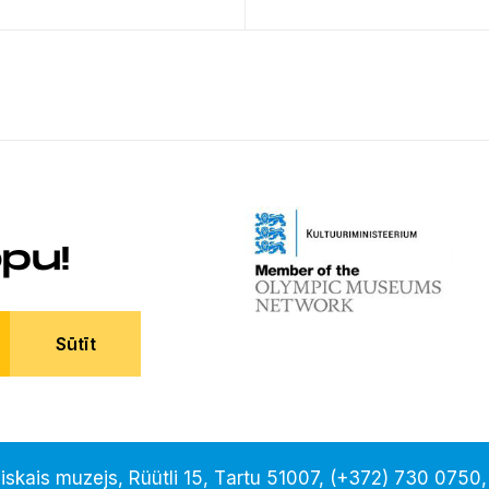
pu!
Sūtīt
iskais muzejs, Rüütli 15, Тartu 51007, (+372)
730 0750