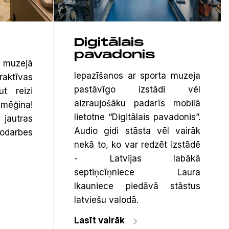
Digitālais
pavadonis
ā muzejā
Iepazīšanos ar sporta muzeja
raktīvas
pastāvīgo izstādi vēl
ut reizi
aizraujošāku padarīs mobilā
mēģina!
lietotne “Digitālais pavadonis”.
autras
Audio gidi stāsta vēl vairāk
arbes
nekā to, ko var redzēt izstādē
- Latvijas labākā
septiņcīņniece Laura
Ikauniece piedāvā stāstus
latviešu valodā.
Lasīt vairāk