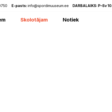
0750
E-pasts:
info@spordimuuseum.ee
DARBALAIKS: P–Sv 10
em
Skolotājam
Notiek