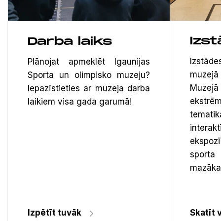
Izs
Darba laiks
Izstāde
Plānojat apmeklēt Igaunijas
muzej
Sporta un olimpisko muzeju?
Muzej
Iepazīstieties ar muzeja darba
ekstr
laikiem visa gada garumā!
temati
inter
ekspoz
sporta
mazākas
Izpētīt tuvāk
Skatīt 