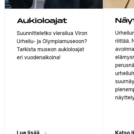
Näy
Aukioloajat
Urheilu
Suunnitteletko vierailua Viron
riittää
Urheilu- ja Olympiamuseoon?
avoinna
Tarkista museon aukioloajat
elämysn
eri vuodenaikoina!
perusnä
urheiluh
suurnäy
pienemp
näyttely
Lue lisää
Katso l