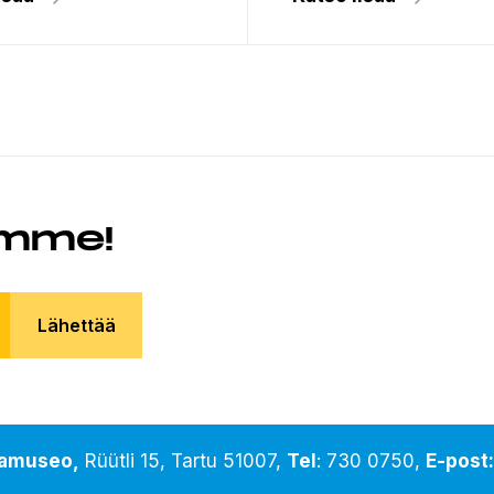
emme!
Lähettää
piamuseo,
Rüütli 15, Tartu 51007,
Tel
:
730 0750
,
E-post: