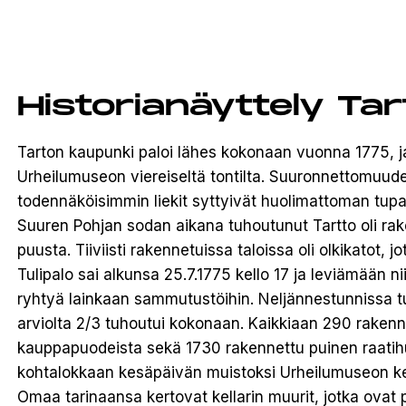
Historianäyttely Tar
Tarton kaupunki paloi lähes kokonaan vuonna 1775, ja
Urheilumuseon viereiseltä tontilta. Suuronnettomuud
todennäköisimmin liekit syttyivät huolimattoman tupa
Suuren Pohjan sodan aikana tuhoutunut Tartto oli ra
puusta. Tiiviisti rakennetuissa taloissa oli olkikatot, jo
Tulipalo sai alkunsa 25.7.1775 kello 17 ja leviämään n
ryhtyä lainkaan sammutustöihin. Neljännestunnissa tul
arviolta 2/3 tuhoutui kokonaan. Kaikkiaan 290 rakennu
kauppapuodeista sekä 1730 rakennettu puinen raatih
kohtalokkaan kesäpäivän muistoksi Urheilumuseon kell
Omaa tarinaansa kertovat kellarin muurit, jotka ovat pe