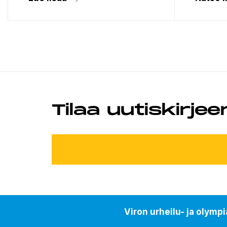
Tilaa uutiskirje
Viron urheilu- ja olym