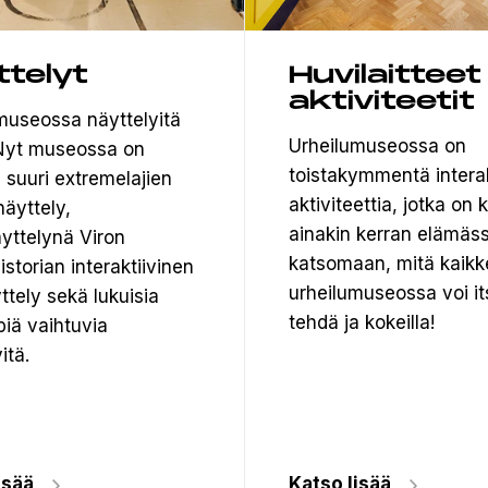
ttelyt
Huvilaitteet
aktiviteetit
museossa näyttelyitä
Urheilumuseossa on
. Nyt museossa on
toistakymmentä interak
 suuri extremelajien
aktiviteettia, jotka on
äyttely,
ainakin kerran elämäss
yttelynä Viron
katsomaan, mitä kaikk
istorian interaktiivinen
urheilumuseossa voi it
ttely sekä lukuisia
tehdä ja kokeilla!
iä vaihtuvia
itä.
isää
Katso lisää