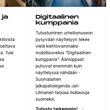
 ja
Digitaalinen
kumppania
Tutustuminen urheilumuseon
tiivista
pysyvään näyttelyyn tekee
 koettava
vielä kiehtovammaksi
ä. Tule
mobiilisovellus "Digitaalinen
ea
kumppania". Äänioppaat
se
puhuvat enemmän kuin
näyttelyssä nähdään -
Suomalainen
jalkapallolegenda Jari
Litmanen tarjoaa lisälauluja
suomeksi.
Tutustu tarkemmin!