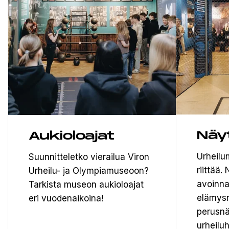
Näy
Aukioloajat
Urheilu
Suunnitteletko vierailua Viron
riittää
Urheilu- ja Olympiamuseoon?
avoinna
Tarkista museon aukioloajat
elämysn
eri vuodenaikoina!
perusnä
urheiluh