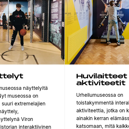
ttelyt
Huvilaitteet
aktiviteetit
museossa näyttelyitä
Urheilumuseossa on
. Nyt museossa on
toistakymmentä interak
 suuri extremelajien
aktiviteettia, jotka on
äyttely,
ainakin kerran elämäss
yttelynä Viron
katsomaan, mitä kaikk
istorian interaktiivinen