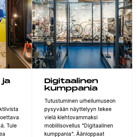
 ja
Digitaalinen
kumppania
Tutustuminen urheilumuseon
tiivista
pysyvään näyttelyyn tekee
 koettava
vielä kiehtovammaksi
ä. Tule
mobiilisovellus "Digitaalinen
ea
kumppania". Äänioppaat