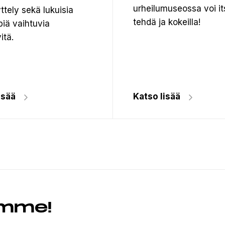
urheilumuseossa voi it
ttely sekä lukuisia
tehdä ja kokeilla!
iä vaihtuvia
itä.
isää
Katso lisää
emme!