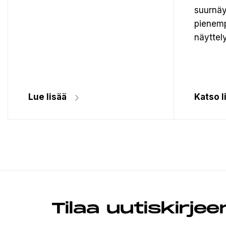
suurnäy
pienemp
näyttely
Lue lisää
Katso l
Tilaa uutiskirje