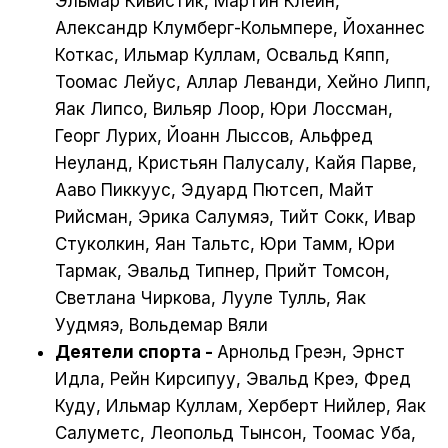
Эльмар Кивистик, Мартин Клейн,
Александр Клумберг-Кольмпере, Йоханнес
Коткас, Ильмар Куллам, Освальд Кяпп,
Тоомас Лейус, Аллар Леванди, Хейно Липп,
Яак Липсо, Вильяр Лоор, Юри Лоссман,
Георг Лурих, Йоанн Лыссов, Альфред
Неуланд, Кристьян Палусалу, Кайя Парве,
Ааво Пиккуус, Эдуард Пютсеп, Майт
Рийсман, Эрика Салумяэ, Тийт Сокк, Ивар
Стуколкин, Яан Тальтс, Юри Тамм, Юри
Тармак, Эвальд Типнер, Прийт Томсон,
Светлана Чиркова, Лууле Тулль, Яак
Уудмяэ, Вольдемар Вяли
Деятели спорта -
Арнольд Греэн, Эрнст
Идла, Рейн Кирсипуу, Эвальд Креэ, Фред
Куду, Ильмар Куллам, Херберт Нийлер, Яак
Салуметс, Леопольд Тынсон, Тоомас Уба,