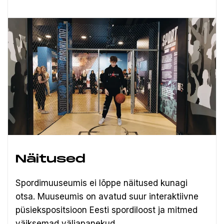
Näitused
Spordimuuseumis ei lõppe näitused kunagi
otsa. Muuseumis on avatud suur interaktiivne
püsiekspositsioon Eesti spordiloost ja mitmed
väiksemad väljapanekud.