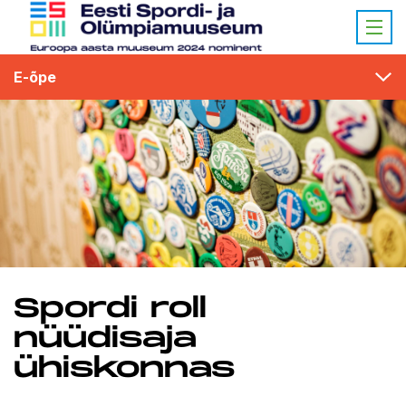
E-õpe
Spordi roll
nüüdisaja
ühiskonnas