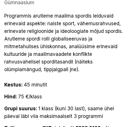
Gümnaasium
Programmis arutleme maailma spordis leiduvaid
erinevaid aspekte: naiste sport, vähemusrahvused,
erinevate religioonide ja ideoloogiate mõjud spordis.
Arutleme spordi rolli globaliseeruvas ja
mitmetahulises ühiskonnas, analüüsime erinevaid
kultuuride ja maailmavaadete konflikte
rahvusvahelisel sporditasandil (näiteks
olümpiamängud, tippjalgpall jne).
Kestus:
45 minutit
Hind:
75 €/klass
Grupi suurus:
1 klass (kuni 30 last), saame ühel
päeval läbi viia maksimaalselt 3 programmi