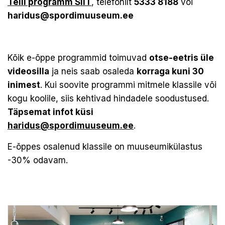
Telli programm SIIT
, telefonilt
5333 8188
või
haridus@spordimuuseum.ee
Kõik e-õppe programmid toimuvad
otse-eetris üle
videosilla
ja neis saab osaleda
korraga kuni 30
inimest
. Kui soovite programmi mitmele klassile või
kogu koolile, siis kehtivad hindadele soodustused.
Täpsemat infot küsi
haridus@spordimuuseum.ee
.
E-õppes osalenud klassile on muuseumikülastus
-30% odavam.