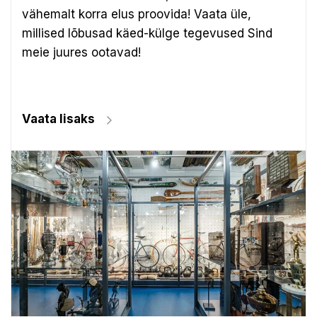
vähemalt korra elus proovida! Vaata üle,
millised lõbusad käed-külge tegevused Sind
meie juures ootavad!
Vaata lisaks