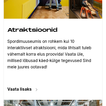
Atraktsioonid
Spordimuuseumis on rohkem kui 10
interaktiivset atraktsiooni, mida lihtsalt tuleb
vähemalt korra elus proovida! Vaata üle,
millised lõbusad käed-külge tegevused Sind
meie juures ootavad!
Vaata lisaks