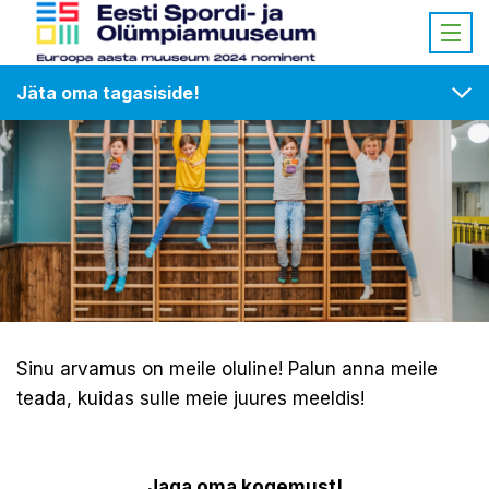
Jäta oma tagasiside!
Sinu arvamus on meile oluline! Palun anna meile
teada, kuidas sulle meie juures meeldis!
Jaga oma kogemust!