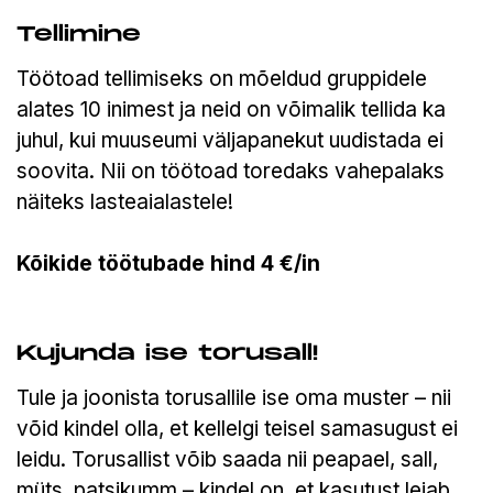
Tellimine
Töötoad tellimiseks on mõeldud gruppidele
alates 10 inimest ja neid on võimalik tellida ka
juhul, kui muuseumi väljapanekut uudistada ei
soovita. Nii on töötoad toredaks vahepalaks
näiteks lasteaialastele!
Kõikide töötubade hind 4 €/in
Kujunda ise torusall!
Tule ja joonista torusallile ise oma muster – nii
võid kindel olla, et kellelgi teisel samasugust ei
leidu. Torusallist võib saada nii peapael, sall,
müts, patsikumm – kindel on, et kasutust leiab