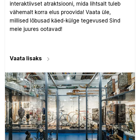
interaktiivset atraktsiooni, mida lihtsalt tuleb
vähemalt korra elus proovida! Vaata üle,
millised lõbusad käed-külge tegevused Sind
meie juures ootavad!
Vaata lisaks