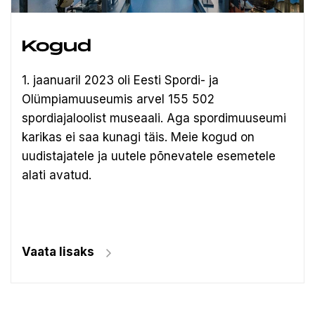
Kogud
1. jaanuaril 2023 oli Eesti Spordi- ja
Olümpiamuuseumis arvel 155 502
spordiajaloolist museaali.
Aga spordimuuseumi
karikas ei saa kunagi täis. Meie kogud on
uudistajatele ja uutele põnevatele esemetele
alati avatud.
Vaata lisaks