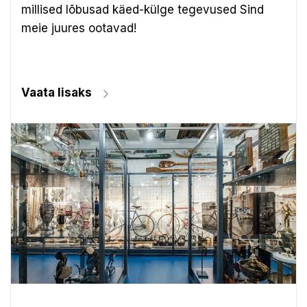
millised lõbusad käed-külge tegevused Sind
meie juures ootavad!
Vaata lisaks