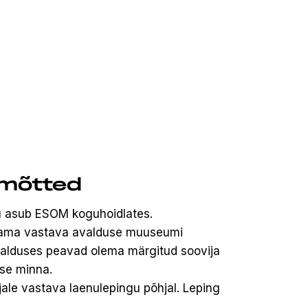
imõtted
gu asub ESOM koguhoidlates.
itama vastava avalduse muuseumi
alduses peavad olema märgitud soovija
sse minna.
jale vastava laenulepingu põhjal. Leping