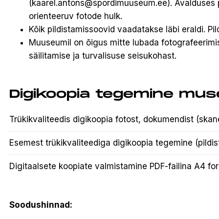
(
kaarel.antons@spordimuuseum.ee
). Avalduses
orienteeruv fotode hulk.
Kõik pildistamissoovid vaadatakse läbi eraldi. Pil
Muuseumil on õigus mitte lubada fotografeerimis
säilitamise ja turvalisuse seisukohast.
Digikoopia tegemine muse
Trükikvaliteedis digikoopia fotost, dokumendist (skan
Esemest trükikvaliteediga digikoopia tegemine (pildi
Digitaalsete koopiate valmistamine PDF-failina A4 fo
Soodushinnad: