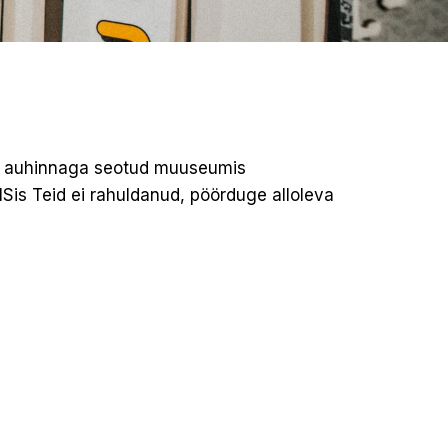
õi auhinnaga seotud muuseumis
Sis Teid ei rahuldanud, pöörduge alloleva