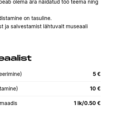
 peab olema ära näidatud töö teema ning
distamine on tasuline.
t ja salvestamist lähtuvalt museaali
aalist
eerimine)
5 €
stamine)
10 €
rmaadis
1 lk/0.50 €