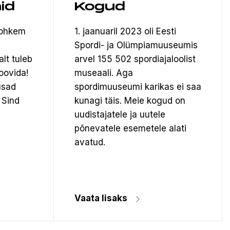
id
Kogud
rohkem
1. jaanuaril 2023 oli Eesti
Spordi- ja Olümpiamuuseumis
alt tuleb
arvel 155 502 spordiajaloolist
oovida!
museaali.
Aga
usad
spordimuuseumi karikas ei saa
 Sind
kunagi täis. Meie kogud on
uudistajatele ja uutele
põnevatele esemetele alati
avatud.
Vaata lisaks