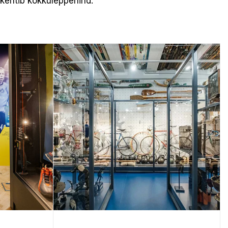
 kehtib kokkuleppehind.