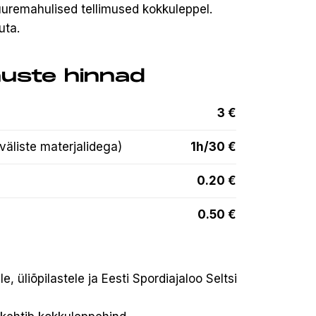
suuremahulised tellimused kokkuleppel.
uta.
uste hinnad
3 €
väliste materjalidega)
1h/30 €
0.20 €
0.50 €
 üliõpilastele ja Eesti Spordiajaloo Seltsi