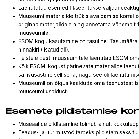
Laenutatud esemed fikseeritakse väljaandeaktig
Muuseumi materjalide trükis avaldamise korral 
originaalmaterjalidele ning annetama vähemalt 1
muuseumile.
ESOM kogu kasutamine on tasuline. Tasumäära
hinnakiri (lisatud all).
Teistele Eesti muuseumitele laenutab ESOM oma
Kõik ESOMi kogust pärinevate materjalide laenu
säilivusastme sellisena, nagu see oli laenutami
Muuseumil on õigus keelduda oma teenustest isi
muuseumi usaldust.
Esemete pildistamise ko
Museaalide pildistamine toimub ainult kokkulep
Teadus- ja uurimustöö tarbeks pildistamiseks t