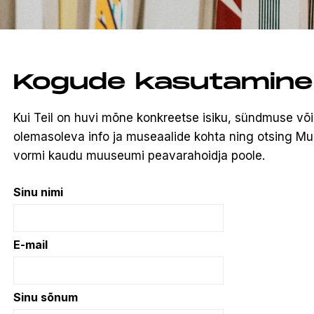
Kogude kasutamine
Kui Teil on huvi mõne konkreetse isiku, sündmuse v
olemasoleva info ja museaalide kohta ning otsing MuI
vormi kaudu muuseumi peavarahoidja poole.
Sinu nimi
E-mail
Sinu sõnum