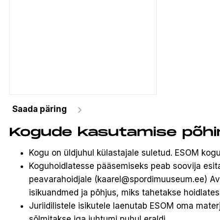
Kogude kasutamise põh
Kogu on üldjuhul külastajale suletud. ESOM ko
Koguhoidlatesse pääsemiseks peab soovija es
peavarahoidjale (kaarel@spordimuuseum.ee) Av
isikuandmed ja põhjus, miks tahetakse hoidlate
Juriidilistele isikutele laenutab ESOM oma mater
sõlmitakse iga juhtumi puhul eraldi.