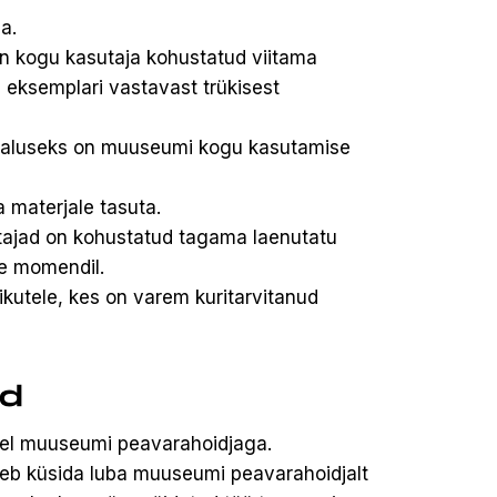
a.
on kogu kasutaja kohustatud viitama
 eksemplari vastavast trükisest
 aluseks on muuseumi kogu kasutamise
 materjale tasuta.
tajad on kohustatud tagama laenutatu
se momendil.
kutele, kes on varem kuritarvitanud
rd
pel muuseumi peavarahoidjaga.
uleb küsida luba muuseumi peavarahoidjalt