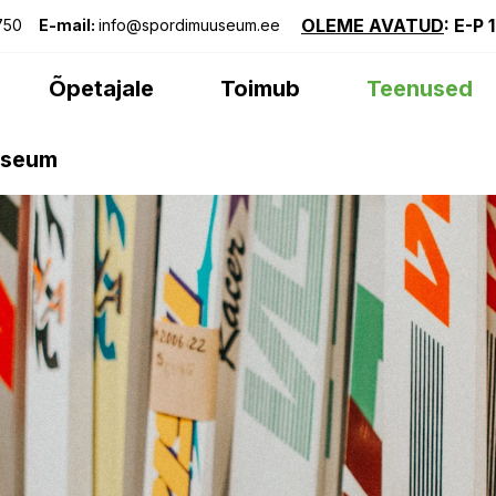
OLEME AVATUD
: E-P 
750
E-mail:
info@spordimuuseum.ee
Õpetajale
Toimub
Teenused
useum