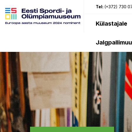
Tel:
(+372) 730 0
Külastajale
Jalgpallimu