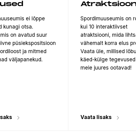
tused
Atraktsioon
uuseumis ei lõppe
Spordimuuseumis on 
d kunagi otsa.
kui 10 interaktiivset
mis on avatud suur
atraktsiooni, mida lihts
tiivne püsiekspositsioon
vähemalt korra elus pr
pordiloost ja mitmed
Vaata üle, millised lõb
ad väljapanekud.
käed-külge tegevused
meie juures ootavad!
isaks
Vaata lisaks