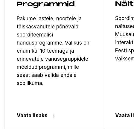
Näi
Programmid
Spordim
Pakume lastele, noortele ja
näituse
täiskasvanutele põnevaid
Muuseu
sporditeemalisi
interak
haridusprogramme. Valikus on
Eesti s
enam kui 10 teemaga ja
väiksem
erinevatele vanusegruppidele
mõeldud programmi, mille
seast saab valida endale
sobilikuma.
Vaata lisaks
Vaata l