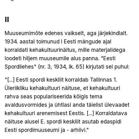
II
Muuseumimõte edenes vaikselt, aga järjekindlalt.
1934. aastal toimunud I Eesti mängude ajal
korraldati kehakultuurinäitus, mille materjalidega
loodeti hiljem muuseumile alus panna. "Eesti
Spordilehes" (nr. 3, 1934, lk. 65) kirjutati sel puhul:
"[...] Eesti spordi keskliit korraldab Tallinnas 1.
Üleriikliku kehakultuuri näituse, et kehakultuuri
rahva seas populariseerida kõigis tema
avaldusvormides ja ühtlasi anda täielist ülevaadet
kehakultuuri arenemisest Eestis. [...] Korraldatava
näituse alusel E. spordi keskliit asutab edaspidi
Eesti spordimuuseumi ja - arhiivi."