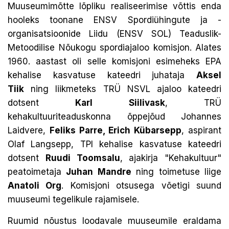
Muuseumimõtte lõpliku realiseerimise võttis enda
hooleks toonane ENSV Spordiühingute ja -
organisatsioonide Liidu (ENSV SOL) Teaduslik-
Metoodilise Nõukogu spordiajaloo komisjon. Alates
1960. aastast oli selle komisjoni esimeheks EPA
kehalise kasvatuse kateedri juhataja
Aksel
Tiik
ning liikmeteks TRÜ NSVL ajaloo kateedri
dotsent
Karl Siilivask
, TRÜ
kehakultuuriteaduskonna õppejõud Johannes
Laidvere,
Feliks Parre, Erich Kübarsepp
, aspirant
Olaf Langsepp, TPI kehalise kasvatuse kateedri
dotsent
Ruudi Toomsalu
, ajakirja "Kehakultuur"
peatoimetaja
Juhan Mandre
ning toimetuse liige
Anatoli Org
. Komisjoni otsusega võetigi suund
muuseumi tegelikule rajamisele.
Ruumid nõustus loodavale muuseumile eraldama