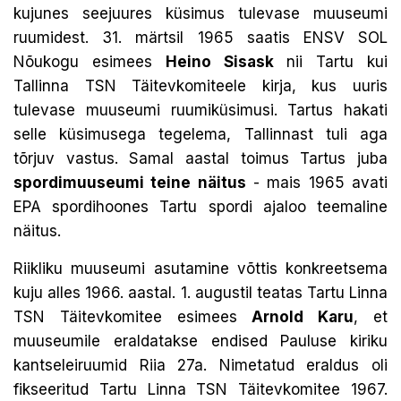
kujunes seejuures küsimus tulevase muuseumi
ruumidest. 31. märtsil 1965 saatis ENSV SOL
Nõukogu esimees
Heino Sisask
nii Tartu kui
Tallinna TSN Täitevkomiteele kirja, kus uuris
tulevase muuseumi ruumiküsimusi. Tartus hakati
selle küsimusega tegelema, Tallinnast tuli aga
tõrjuv vastus. Samal aastal toimus Tartus juba
spordimuuseumi teine näitus
- mais 1965 avati
EPA spordihoones Tartu spordi ajaloo teemaline
näitus.
Riikliku muuseumi asutamine võttis konkreetsema
kuju alles 1966. aastal. 1. augustil teatas Tartu Linna
TSN Täitevkomitee esimees
Arnold Karu
, et
muuseumile eraldatakse endised Pauluse kiriku
kantseleiruumid Riia 27a. Nimetatud eraldus oli
fikseeritud Tartu Linna TSN Täitevkomitee 1967.