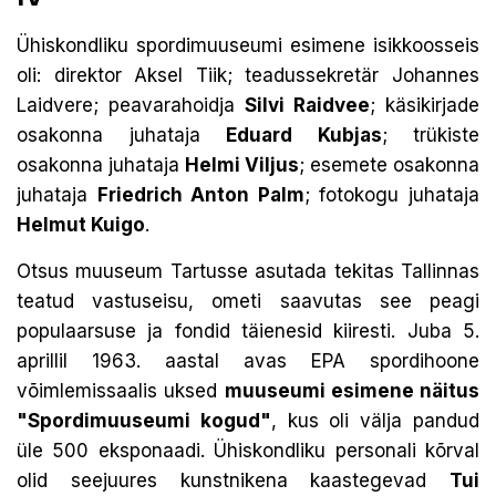
Ühiskondliku spordimuuseumi esimene isikkoosseis
oli: direktor Aksel Tiik; teadussekretär Johannes
Laidvere; peavarahoidja
Silvi Raidvee
; käsikirjade
osakonna juhataja
Eduard Kubjas
; trükiste
osakonna juhataja
Helmi Viljus
; esemete osakonna
juhataja
Friedrich Anton Palm
; fotokogu juhataja
Helmut Kuigo
.
Otsus muuseum Tartusse asutada tekitas Tallinnas
teatud vastuseisu, ometi saavutas see peagi
populaarsuse ja fondid täienesid kiiresti. Juba 5.
aprillil 1963. aastal avas EPA spordihoone
võimlemissaalis uksed
muuseumi esimene näitus
"Spordimuuseumi kogud"
, kus oli välja pandud
üle 500 eksponaadi. Ühiskondliku personali kõrval
olid seejuures kunstnikena kaastegevad
Tui