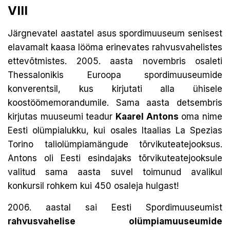
VIII
Järgnevatel aastatel asus spordimuuseum senisest
elavamalt kaasa lööma erinevates rahvusvahelistes
ettevõtmistes. 2005. aasta novembris osaleti
Thessalonikis Euroopa spordimuuseumide
konverentsil, kus kirjutati alla ühisele
koostöömemorandumile. Sama aasta detsembris
kirjutas muuseumi teadur
Kaarel Antons
oma nime
Eesti olümpialukku, kui osales Itaalias La Spezias
Torino taliolümpiamängude tõrvikuteatejooksus.
Antons oli Eesti esindajaks tõrvikuteatejooksule
valitud sama aasta suvel toimunud avalikul
konkursil rohkem kui 450 osaleja hulgast!
2006. aastal sai Eesti Spordimuuseumist
rahvusvahelise olümpiamuuseumide