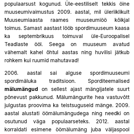
populaarsust kogunud. Üle-eestiliselt tekkis öine
muuseumivaimustus 2009. aastal, mil üleriiklikult
Muuseumiaasta raames muuseumiöö kõikjal
toimus. Samast aastast lööb spordimuuseum kaasa
ka septembrikuus toimuval üle-Euroopalisel
Teadlaste ööl. Seega on muuseum avatud
vähemalt kahel õhtul aastas ning huvilisi jätkub
rohkem kui ruumid mahutavad!
2006. aastal sai alguse spordimuuseumi
spordimäluka traditsioon. Sporditeemalised
mälumängud
on sellest ajast mängijatele suurt
põnevust pakkunud. Mälumängurite hea vastuvõtt
julgustas proovima ka teistsuguseid mänge. 2009.
aastal alustati öömälumängudega ning needki on
osutunud väga populaarseteks. 2012. aastal
korraldati esimene öömälumäng juba väljaspool