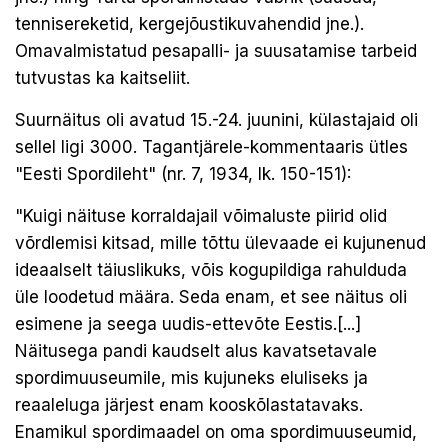
tennisereketid, kergejõustikuvahendid jne.).
Omavalmistatud pesapalli- ja suusatamise tarbeid
tutvustas ka kaitseliit.
Suurnäitus oli avatud 15.-24. juunini, külastajaid oli
sellel ligi 3000. Tagantjärele-kommentaaris ütles
"Eesti Spordileht" (nr. 7, 1934, lk. 150-151):
"Kuigi näituse korraldajail võimaluste piirid olid
võrdlemisi kitsad, mille tõttu ülevaade ei kujunenud
ideaalselt täiuslikuks, võis kogupildiga rahulduda
üle loodetud määra. Seda enam, et see näitus oli
esimene ja seega uudis-ettevõte Eestis.[...]
Näitusega pandi kaudselt alus kavatsetavale
spordimuuseumile, mis kujuneks eluliseks ja
reaaleluga järjest enam kooskõlastatavaks.
Enamikul spordimaadel on oma spordimuuseumid,