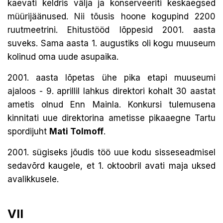
kaevati keldris välja ja konserveeriti keskaegsed
müürijäänused. Nii tõusis hoone kogupind 2200
ruutmeetrini. Ehitustööd lõppesid 2001. aasta
suveks. Sama aasta 1. augustiks oli kogu muuseum
kolinud oma uude asupaika.
2001. aasta lõpetas ühe pika etapi muuseumi
ajaloos - 9. aprillil lahkus direktori kohalt 30 aastat
ametis olnud Enn Mainla. Konkursi tulemusena
kinnitati uue direktorina ametisse pikaaegne Tartu
spordijuht
Mati Tolmoff
.
2001. sügiseks jõudis töö uue kodu sisseseadmisel
sedavõrd kaugele, et 1. oktoobril avati maja uksed
avalikkusele.
VII