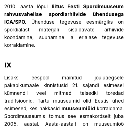
2010. aasta lõpul
liitus Eesti Spordimuuseum
rahvusvahelise spordiarhiivide ühendusega
ICA/SPO.
Ühenduse tegevuse eesmärgiks on
spordialast materjali sisaldavate arhiivide
koondamine, suunamine ja erialase tegevuse
korraldamine.
IX
Lisaks eespool mainitud jõuluaegsele
päkapikumaale kinnistusid 21. sajandi esimesel
kümnendil veel mitmed teisedki toredad
traditsioonid. Tartu muuseumid olid Eestis ühed
esimesed, kes hakkasid
muuseumiöid
korraldama.
Spordimuuseumis toimus see esmakordselt juba
2005. aastal. Aasta-aastalt on muuseumiöö