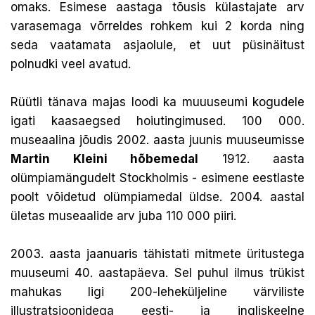
omaks. Esimese aastaga tõusis külastajate arv
varasemaga võrreldes rohkem kui 2 korda ning
seda vaatamata asjaolule, et uut püsinäitust
polnudki veel avatud.
Rüütli tänava majas loodi ka muuuseumi kogudele
igati kaasaegsed hoiutingimused. 100 000.
museaalina jõudis 2002. aasta juunis muuseumisse
Martin Kleini hõbemedal
1912. aasta
olümpiamängudelt Stockholmis - esimene eestlaste
poolt võidetud olümpiamedal üldse. 2004. aastal
ületas museaalide arv juba 110 000 piiri.
2003. aasta jaanuaris tähistati mitmete üritustega
muuseumi 40. aastapäeva. Sel puhul ilmus trükist
mahukas ligi 200-leheküljeline värviliste
illustratsioonidega eesti- ja ingliskeelne