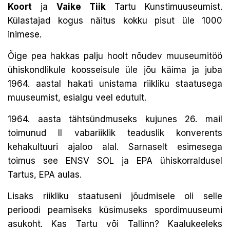
Koort
ja
Vaike Tiik
Tartu Kunstimuuseumist.
Külastajad kogus näitus kokku pisut üle 1000
inimese.
Õige pea hakkas palju hoolt nõudev muuseumitöö
ühiskondlikule koosseisule üle jõu käima ja juba
1964. aastal hakati unistama riikliku staatusega
muuseumist, esialgu veel edutult.
1964. aasta tähtsündmuseks kujunes 26. mail
toimunud II vabariiklik teaduslik konverents
kehakultuuri ajaloo alal. Sarnaselt esimesega
toimus see ENSV SOL ja EPA ühiskorraldusel
Tartus, EPA aulas.
Lisaks riikliku staatuseni jõudmisele oli selle
perioodi peamiseks küsimuseks spordimuuseumi
asukoht. Kas Tartu või Tallinn? Kaalukeeleks