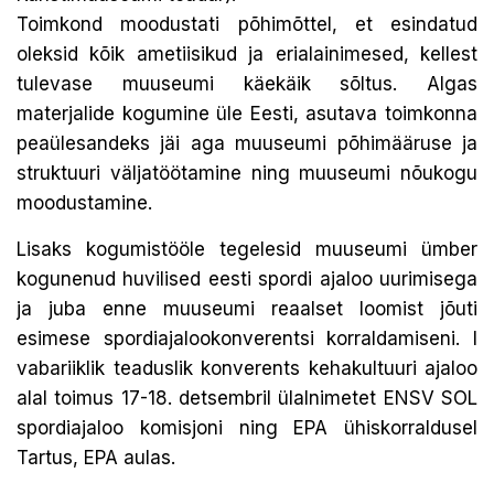
Toimkond moodustati põhimõttel, et esindatud
oleksid kõik ametiisikud ja erialainimesed, kellest
tulevase muuseumi käekäik sõltus. Algas
materjalide kogumine üle Eesti, asutava toimkonna
peaülesandeks jäi aga muuseumi põhimääruse ja
struktuuri väljatöötamine ning muuseumi nõukogu
moodustamine.
Lisaks kogumistööle tegelesid muuseumi ümber
kogunenud huvilised eesti spordi ajaloo uurimisega
ja juba enne muuseumi reaalset loomist jõuti
esimese spordiajalookonverentsi korraldamiseni. I
vabariiklik teaduslik konverents kehakultuuri ajaloo
alal toimus 17-18. detsembril ülalnimetet ENSV SOL
spordiajaloo komisjoni ning EPA ühiskorraldusel
Tartus, EPA aulas.