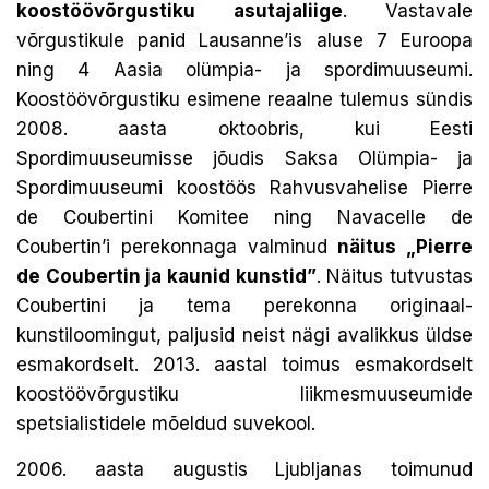
koostöövõrgustiku asutajaliige
. Vastavale
võrgustikule panid Lausanne’is aluse 7 Euroopa
ning 4 Aasia olümpia- ja spordimuuseumi.
Koostöövõrgustiku esimene reaalne tulemus sündis
2008. aasta oktoobris, kui Eesti
Spordimuuseumisse jõudis Saksa Olümpia- ja
Spordimuuseumi koostöös Rahvusvahelise Pierre
de Coubertini Komitee ning Navacelle de
Coubertin’i perekonnaga valminud
näitus „Pierre
de Coubertin ja kaunid kunstid”
. Näitus tutvustas
Coubertini ja tema perekonna originaal-
kunstiloomingut, paljusid neist nägi avalikkus üldse
esmakordselt. 2013. aastal toimus esmakordselt
koostöövõrgustiku liikmesmuuseumide
spetsialistidele mõeldud suvekool.
2006. aasta augustis Ljubljanas toimunud