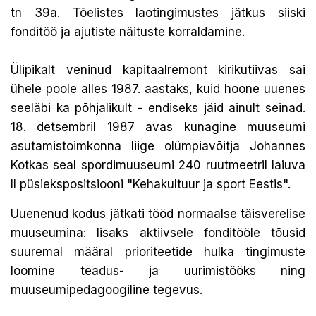
tn 39a. Tõelistes laotingimustes jätkus siiski
fonditöö ja ajutiste näituste korraldamine.
Ülipikalt veninud kapitaalremont kirikutiivas sai
ühele poole alles 1987. aastaks, kuid hoone uuenes
seeläbi ka põhjalikult - endiseks jäid ainult seinad.
18. detsembril 1987 avas kunagine muuseumi
asutamistoimkonna liige olümpiavõitja Johannes
Kotkas seal spordimuuseumi 240 ruutmeetril laiuva
II püsiekspositsiooni "Kehakultuur ja sport Eestis".
Uuenenud kodus jätkati tööd normaalse täisverelise
muuseumina: lisaks aktiivsele fonditööle tõusid
suuremal määral prioriteetide hulka tingimuste
loomine teadus- ja uurimistööks ning
muuseumipedagoogiline tegevus.