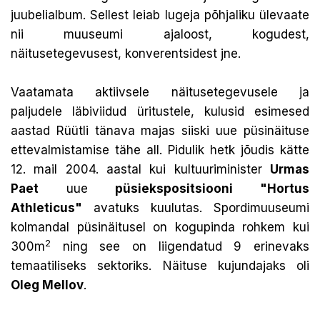
juubelialbum. Sellest leiab lugeja põhjaliku ülevaate
nii muuseumi ajaloost, kogudest,
näitusetegevusest, konverentsidest jne.
Vaatamata aktiivsele näitusetegevusele ja
paljudele läbiviidud üritustele, kulusid esimesed
aastad Rüütli tänava majas siiski uue püsinäituse
ettevalmistamise tähe all. Pidulik hetk jõudis kätte
12. mail 2004. aastal kui kultuuriminister
Urmas
Paet
uue
püsiekspositsiooni "Hortus
Athleticus"
avatuks kuulutas. Spordimuuseumi
kolmandal püsinäitusel on kogupinda rohkem kui
2
300m
ning see on liigendatud 9 erinevaks
temaatiliseks sektoriks. Näituse kujundajaks oli
Oleg Mellov
.