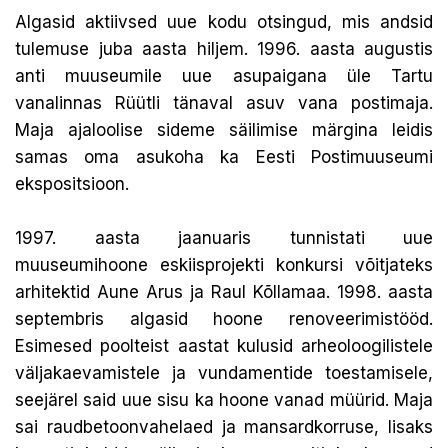
Algasid aktiivsed uue kodu otsingud, mis andsid
tulemuse juba aasta hiljem. 1996. aasta augustis
anti muuseumile uue asupaigana üle Tartu
vanalinnas Rüütli tänaval asuv vana postimaja.
Maja ajaloolise sideme säilimise märgina leidis
samas oma asukoha ka Eesti Postimuuseumi
ekspositsioon.
1997. aasta jaanuaris tunnistati uue
muuseumihoone eskiisprojekti konkursi võitjateks
arhitektid Aune Arus ja Raul Kõllamaa. 1998. aasta
septembris algasid hoone renoveerimistööd.
Esimesed poolteist aastat kulusid arheoloogilistele
väljakaevamistele ja vundamentide toestamisele,
seejärel said uue sisu ka hoone vanad müürid. Maja
sai raudbetoonvahelaed ja mansardkorruse, lisaks