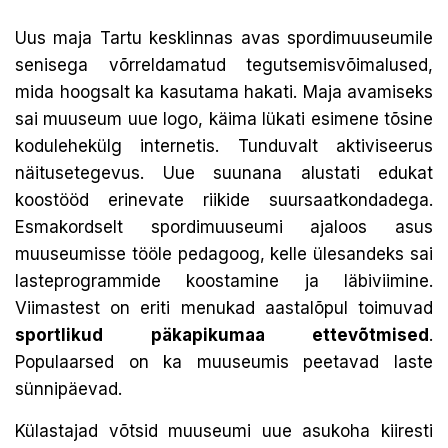
Uus maja Tartu kesklinnas avas spordimuuseumile
senisega võrreldamatud tegutsemisvõimalused,
mida hoogsalt ka kasutama hakati. Maja avamiseks
sai muuseum uue logo, käima lükati esimene tõsine
kodulehekülg internetis. Tunduvalt aktiviseerus
näitusetegevus. Uue suunana alustati edukat
koostööd erinevate riikide suursaatkondadega.
Esmakordselt spordimuuseumi ajaloos asus
muuseumisse tööle pedagoog, kelle ülesandeks sai
lasteprogrammide koostamine ja läbiviimine.
Viimastest on eriti menukad aastalõpul toimuvad
sportlikud päkapikumaa ettevõtmised
.
Populaarsed on ka muuseumis peetavad laste
sünnipäevad.
Külastajad võtsid muuseumi uue asukoha kiiresti