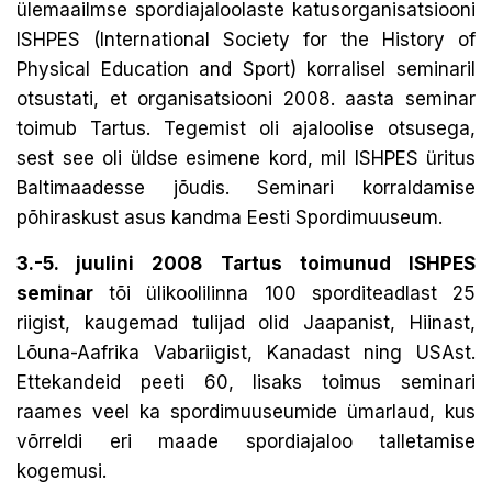
ülemaailmse spordiajaloolaste katusorganisatsiooni
ISHPES (International Society for the History of
Physical Education and Sport) korralisel seminaril
otsustati, et organisatsiooni 2008. aasta seminar
toimub Tartus. Tegemist oli ajaloolise otsusega,
sest see oli üldse esimene kord, mil ISHPES üritus
Baltimaadesse jõudis. Seminari korraldamise
põhiraskust asus kandma Eesti Spordimuuseum.
3.-5. juulini 2008 Tartus toimunud ISHPES
seminar
tõi ülikoolilinna 100 sporditeadlast 25
riigist, kaugemad tulijad olid Jaapanist, Hiinast,
Lõuna-Aafrika Vabariigist, Kanadast ning USAst.
Ettekandeid peeti 60, lisaks toimus seminari
raames veel ka spordimuuseumide ümarlaud, kus
võrreldi eri maade spordiajaloo talletamise
kogemusi.