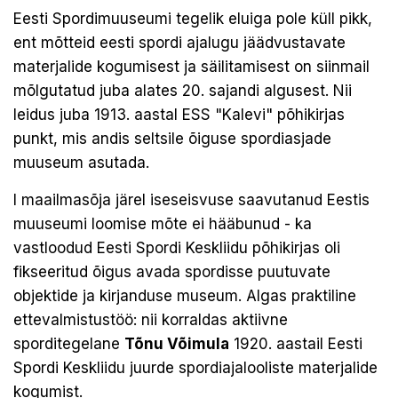
Eesti Spordimuuseumi tegelik eluiga pole küll pikk,
ent mõtteid eesti spordi ajalugu jäädvustavate
materjalide kogumisest ja säilitamisest on siinmail
mõlgutatud juba alates 20. sajandi algusest. Nii
leidus juba 1913. aastal ESS "Kalevi" põhikirjas
punkt, mis andis seltsile õiguse spordiasjade
muuseum asutada.
I maailmasõja järel iseseisvuse saavutanud Eestis
muuseumi loomise mõte ei hääbunud - ka
vastloodud Eesti Spordi Keskliidu põhikirjas oli
fikseeritud õigus avada spordisse puutuvate
objektide ja kirjanduse museum. Algas praktiline
ettevalmistustöö: nii korraldas aktiivne
sporditegelane
Tõnu Võimula
1920. aastail Eesti
Spordi Keskliidu juurde spordiajalooliste materjalide
kogumist.