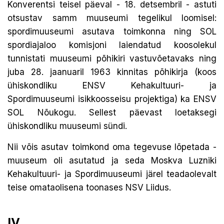
Konverentsi teisel päeval - 18. detsembril - astuti
otsustav samm muuseumi tegelikul loomisel:
spordimuuseumi asutava toimkonna ning SOL
spordiajaloo komisjoni laiendatud koosolekul
tunnistati muuseumi põhikiri vastuvõetavaks ning
juba 28. jaanuaril 1963 kinnitas põhikirja (koos
ühiskondliku ENSV Kehakultuuri- ja
Spordimuuseumi isikkoosseisu projektiga) ka ENSV
SOL Nõukogu. Sellest päevast loetaksegi
ühiskondliku muuseumi sündi.
Nii võis asutav toimkond oma tegevuse lõpetada -
muuseum oli asutatud ja seda Moskva Luzniki
Kehakultuuri- ja Spordimuuseumi järel teadaolevalt
teise omataolisena toonases NSV Liidus.
IV