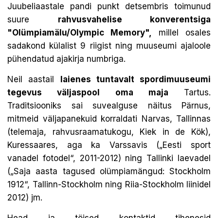
Juubeliaastale pandi punkt detsembris toimunud
suure
rahvusvahelise konverentsiga
"Olümpiamälu/Olympic Memory",
millel osales
sadakond külalist 9 riigist ning muuseumi ajaloole
pühendatud ajakirja numbriga.
Neil aastail
laienes tuntavalt
spordimuuseumi
tegevus väljaspool oma maja
Tartus.
Traditsiooniks sai suvealguse näitus Pärnus,
mitmeid väljapanekuid korraldati Narvas, Tallinnas
(telemaja, rahvusraamatukogu, Kiek in de Kök),
Kuressaares, aga ka Varssavis („Eesti sport
vanadel fotodel“, 2011-2012) ning Tallinki laevadel
(„Saja aasta tagused olümpiamängud: Stockholm
1912“, Tallinn-Stockholm ning Riia-Stockholm liinidel
2012) jm.