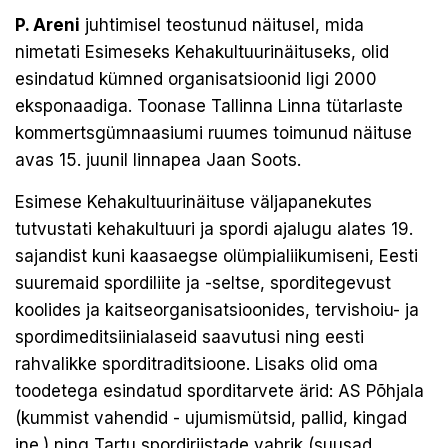
P. Areni
juhtimisel teostunud näitusel, mida
nimetati Esimeseks Kehakultuurinäituseks, olid
esindatud kümned organisatsioonid ligi 2000
eksponaadiga. Toonase Tallinna Linna tütarlaste
kommertsgümnaasiumi ruumes toimunud näituse
avas 15. juunil linnapea Jaan Soots.
Esimese Kehakultuurinäituse väljapanekutes
tutvustati kehakultuuri ja spordi ajalugu alates 19.
sajandist kuni kaasaegse olümpialiikumiseni, Eesti
suuremaid spordiliite ja -seltse, sporditegevust
koolides ja kaitseorganisatsioonides, tervishoiu- ja
spordimeditsiinialaseid saavutusi ning eesti
rahvalikke sporditraditsioone. Lisaks olid oma
toodetega esindatud sporditarvete ärid: AS Põhjala
(kummist vahendid - ujumismütsid, pallid, kingad
jne.) ning Tartu spordiriistade vabrik (suusad,