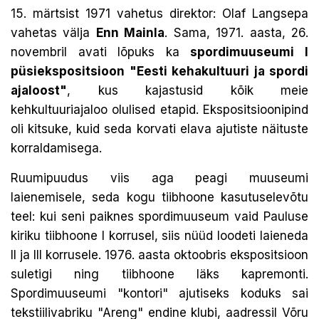
15. märtsist 1971 vahetus direktor: Olaf Langsepa
vahetas välja
Enn Mainla
. Sama, 1971. aasta, 26.
novembril avati lõpuks ka
spordimuuseumi I
püsiekspositsioon "Eesti kehakultuuri ja spordi
ajaloost"
, kus kajastusid kõik meie
kehkultuuriajaloo olulised etapid. Ekspositsioonipind
oli kitsuke, kuid seda korvati elava ajutiste näituste
korraldamisega.
Ruumipuudus viis aga peagi muuseumi
laienemisele, seda kogu tiibhoone kasutuselevõtu
teel: kui seni paiknes spordimuuseum vaid Pauluse
kiriku tiibhoone I korrusel, siis nüüd loodeti laieneda
II ja III korrusele. 1976. aasta oktoobris ekspositsioon
suletigi ning tiibhoone läks kapremonti.
Spordimuuseumi "kontori" ajutiseks koduks sai
tekstiilivabriku "Areng" endine klubi, aadressil Võru