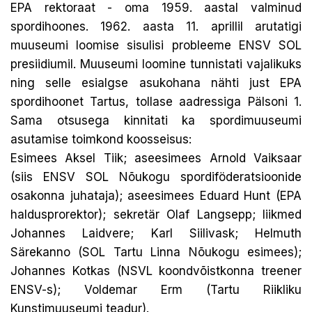
EPA rektoraat - oma 1959. aastal valminud
spordihoones. 1962. aasta 11. aprillil arutatigi
muuseumi loomise sisulisi probleeme ENSV SOL
presiidiumil. Muuseumi loomine tunnistati vajalikuks
ning selle esialgse asukohana nähti just EPA
spordihoonet Tartus, tollase aadressiga Pälsoni 1.
Sama otsusega kinnitati ka spordimuuseumi
asutamise toimkond koosseisus:
Esimees Aksel Tiik; aseesimees Arnold Vaiksaar
(siis ENSV SOL Nõukogu spordiföderatsioonide
osakonna juhataja); aseesimees Eduard Hunt (EPA
haldusprorektor); sekretär Olaf Langsepp; liikmed
Johannes Laidvere; Karl Siilivask; Helmuth
Särekanno (SOL Tartu Linna Nõukogu esimees);
Johannes Kotkas (NSVL koondvõistkonna treener
ENSV-s); Voldemar Erm (Tartu Riikliku
Kunstimuuseumi teadur).