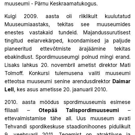
muuseumi - Pärnu Keskraamatukogus.
Kuigi 2009. aasta oli riiklikult kuulutatud
Muuseumiaastaks, tekitas see muuseumides
enestes vastakaid tundeid. Majandussurutisest
tingitud eelarvekärped, koondamised ja paljude
planeeritud ettevõtmiste ärajäämine tekitas
ebakindlust. Spordimuuseumgi polnud mingi erand.
Lisaks lahkus 20. novembril ametist direktor Mati
Tolmoff. Konkursi tulemusena valiti muuseumi
etteotsa muuseumi senine arendusdirektor
Daimar
Lell
, kes asus ametisse 20. jaanuaril 2010.
2010. aasta möödus spordimuuseumis esimese
filiaali –
Otepää Talispordimuuseumi
–
ettevalmistamise tähe all. Uus muuseum avati
Tehvandi spordikeskuse staadionihoones pidulikult
9. veebruaril 2011. Tegemist on atraktiivse ja