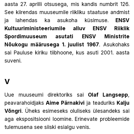
aasta 27. aprilli otsusega, mis kandis numbrit 126.
See kiirendas muuseumile riikliku staatuse andmist
ja lahendas ka asukoha küsimuse.
ENSV
Kultuuriministeeriumile alluv ENSV Riiklik
Spordimuuseum asutati ENSV Ministrite
Nõukogu määrusega 1. juulist 1967
. Asukohaks
sai Pauluse kiriku tiibhoone, kus asuti 2001. aasta
suveni.
V
Uue muuseumi direktoriks sai
Olaf Langsepp
,
peavarahoidjaks
Aime Pärnakivi
ja teaduriks
Kalju
Võngri
. Üheks esimeseks oluliseks ülesandeks sai
aga ekspositsiooni loomine. Erinevate probleemide
tulemusena see siiski esialgu venis.