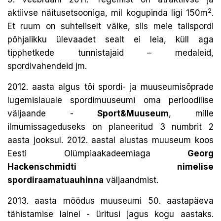
2
aktiivse näitusetsooniga, mil kogupinda ligi 150m
.
Et ruum on suhteliselt väike, siis meie talispordi
põhjalikku ülevaadet sealt ei leia, küll aga
tipphetkede tunnistajaid – medaleid,
spordivahendeid jm.
2012. aasta algus tõi spordi- ja muuseumisõprade
lugemislauale spordimuuseumi oma perioodilise
väljaande -
Sport&Muuseum
, mille
ilmumissageduseks on planeeritud 3 numbrit 2
aasta jooksul. 2012. aastal alustas muuseum koos
Eesti Olümpiaakadeemiaga
Georg
Hackenschmidti nimelise
spordiraamatuauhinna
väljaandmist.
2013. aasta möödus muuseumi 50. aastapäeva
tähistamise lainel - üritusi jagus kogu aastaks.