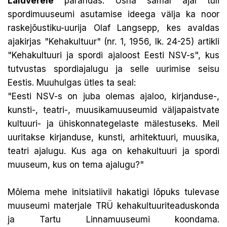
Laidverele
pärandas. Üsna samal ajal tuli
spordimuuseumi asutamise ideega välja ka noor
raskejõustiku-uurija Olaf Langsepp, kes avaldas
ajakirjas "Kehakultuur" (nr. 1, 1956, lk. 24-25) artikli
"Kehakultuuri ja spordi ajaloost Eesti NSV-s", kus
tutvustas spordiajalugu ja selle uurimise seisu
Eestis. Muuhulgas ütles ta seal:
"Eesti NSV-s on juba olemas ajaloo, kirjanduse-,
kunsti-, teatri-, muusikamuuseumid väljapaistvate
kultuuri- ja ühiskonnategelaste mälestuseks. Meil
uuritakse kirjanduse, kunsti, arhitektuuri, muusika,
teatri ajalugu. Kus aga on kehakultuuri ja spordi
muuseum, kus on tema ajalugu?"
Mõlema mehe initsiatiivil hakatigi lõpuks tulevase
muuseumi materjale TRÜ kehakultuuriteaduskonda
ja Tartu Linnamuuseumi koondama.