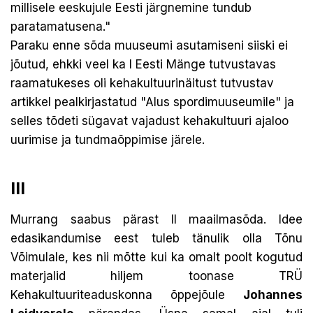
millisele eeskujule Eesti järgnemine tundub
paratamatusena."
Paraku enne sõda muuseumi asutamiseni siiski ei
jõutud, ehkki veel ka I Eesti Mänge tutvustavas
raamatukeses oli kehakultuurinäitust tutvustav
artikkel pealkirjastatud "Alus spordimuuseumile" ja
selles tõdeti sügavat vajadust kehakultuuri ajaloo
uurimise ja tundmaõppimise järele.
III
Murrang saabus pärast II maailmasõda. Idee
edasikandumise eest tuleb tänulik olla Tõnu
Võimulale, kes nii mõtte kui ka omalt poolt kogutud
materjalid hiljem toonase TRÜ
Kehakultuuriteaduskonna õppejõule
Johannes