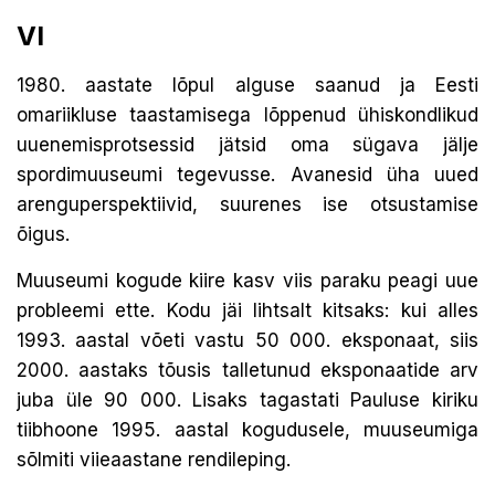
VI
1980. aastate lõpul alguse saanud ja Eesti
omariikluse taastamisega lõppenud ühiskondlikud
uuenemisprotsessid jätsid oma sügava jälje
spordimuuseumi tegevusse. Avanesid üha uued
arenguperspektiivid, suurenes ise otsustamise
õigus.
Muuseumi kogude kiire kasv viis paraku peagi uue
probleemi ette. Kodu jäi lihtsalt kitsaks: kui alles
1993. aastal võeti vastu 50 000. eksponaat, siis
2000. aastaks tõusis talletunud eksponaatide arv
juba üle 90 000. Lisaks tagastati Pauluse kiriku
tiibhoone 1995. aastal kogudusele, muuseumiga
sõlmiti viieaastane rendileping.