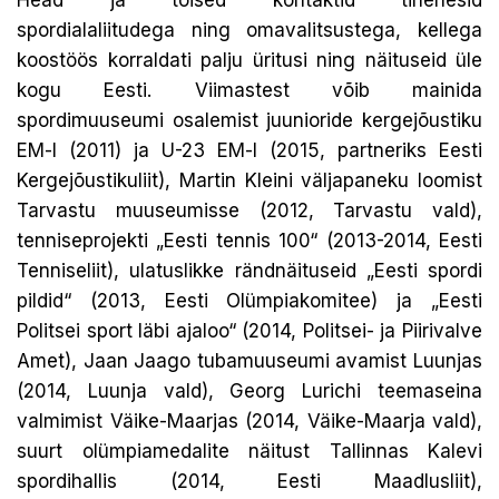
Head ja töised kontaktid tihenesid
spordialaliitudega ning omavalitsustega, kellega
koostöös korraldati palju üritusi ning näituseid üle
kogu Eesti. Viimastest võib mainida
spordimuuseumi osalemist juunioride kergejõustiku
EM-l (2011) ja U-23 EM-l (2015, partneriks Eesti
Kergejõustikuliit), Martin Kleini väljapaneku loomist
Tarvastu muuseumisse (2012, Tarvastu vald),
tenniseprojekti „Eesti tennis 100“ (2013-2014, Eesti
Tenniseliit), ulatuslikke rändnäituseid „Eesti spordi
pildid“ (2013, Eesti Olümpiakomitee) ja „Eesti
Politsei sport läbi ajaloo“ (2014, Politsei- ja Piirivalve
Amet), Jaan Jaago tubamuuseumi avamist Luunjas
(2014, Luunja vald), Georg Lurichi teemaseina
valmimist Väike-Maarjas (2014, Väike-Maarja vald),
suurt olümpiamedalite näitust Tallinnas Kalevi
spordihallis (2014, Eesti Maadlusliit),