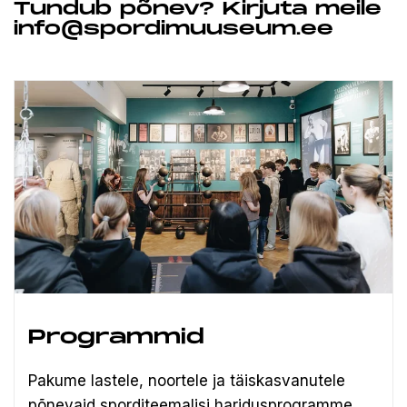
Tundub põnev? Kirjuta meile
info@spordimuuseum.ee
Programmid
Pakume lastele, noortele ja täiskasvanutele
põnevaid sporditeemalisi haridusprogramme.