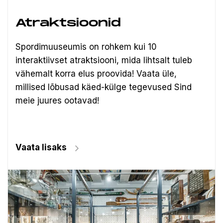
Atraktsioonid
Spordimuuseumis on rohkem kui 10
interaktiivset atraktsiooni, mida lihtsalt tuleb
vähemalt korra elus proovida! Vaata üle,
millised lõbusad käed-külge tegevused Sind
meie juures ootavad!
Vaata lisaks