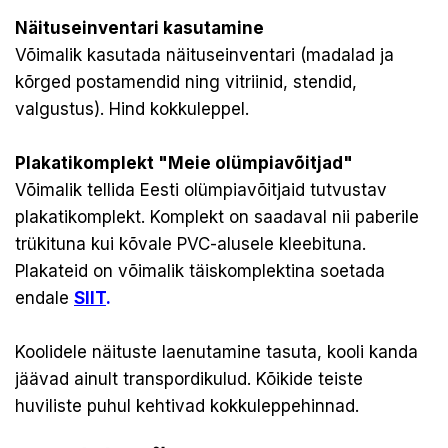
Näituseinventari kasutamine
Võimalik kasutada näituseinventari (madalad ja
kõrged postamendid ning vitriinid, stendid,
valgustus). Hind kokkuleppel.
Plakatikomplekt "Meie olümpiavõitjad"
Võimalik tellida Eesti olümpiavõitjaid tutvustav
plakatikomplekt. Komplekt on saadaval nii paberile
trükituna kui kõvale PVC-alusele kleebituna.
Plakateid on võimalik täiskomplektina soetada
endale
SIIT
.
Koolidele näituste laenutamine tasuta, kooli kanda
jäävad ainult transpordikulud. Kõikide teiste
huviliste puhul kehtivad kokkuleppehinnad.