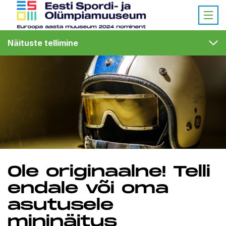
Näituste tellimine
Ole originaalne! Telli
endale või oma
asutusele
mininäitus