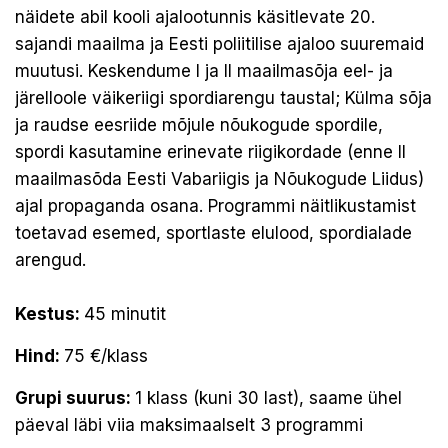
näidete abil kooli ajalootunnis käsitlevate 20.
sajandi maailma ja Eesti poliitilise ajaloo suuremaid
muutusi. Keskendume I ja II maailmasõja eel- ja
järelloole väikeriigi spordiarengu taustal; Külma sõja
ja raudse eesriide mõjule nõukogude spordile,
spordi kasutamine erinevate riigikordade (enne II
maailmasõda Eesti Vabariigis ja Nõukogude Liidus)
ajal propaganda osana. Programmi näitlikustamist
toetavad esemed, sportlaste elulood, spordialade
arengud.
Kestus:
45 minutit
Hind:
75 €/klass
Grupi suurus:
1 klass (kuni 30 last), saame ühel
päeval läbi viia maksimaalselt 3 programmi