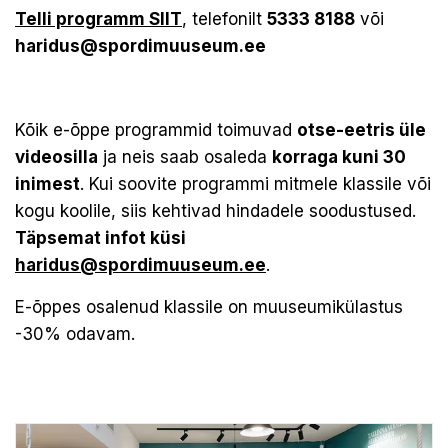
Telli programm SIIT
, telefonilt
5333 8188
või
haridus@spordimuuseum.ee
Kõik e-õppe programmid toimuvad
otse-eetris üle
videosilla
ja neis saab osaleda
korraga kuni 30
inimest
. Kui soovite programmi mitmele klassile või
kogu koolile, siis kehtivad hindadele soodustused.
Täpsemat infot küsi
haridus@spordimuuseum.ee
.
E-õppes osalenud klassile on muuseumikülastus
-30% odavam.