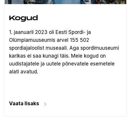
Kogud
1. jaanuaril 2023 oli Eesti Spordi- ja
Olümpiamuuseumis arvel 155 502
spordiajaloolist museaali.
Aga spordimuuseumi
karikas ei saa kunagi täis. Meie kogud on
uudistajatele ja uutele põnevatele esemetele
alati avatud.
Vaata lisaks