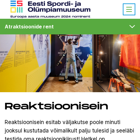
Atraktsioonide rent
Reaktsioonisein
Reaktsioonisein esitab väljakutse poole minuti
jooksul kustutada võimalikult palju tulesid ja seeläbi
testida oma reaktsioonikiirust! Hetkel on