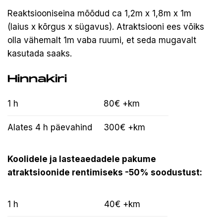
Reaktsiooniseina mõõdud ca 1,2m x 1,8m x 1m
(laius x kõrgus x sügavus). Atraktsiooni ees võiks
olla vähemalt 1m vaba ruumi, et seda mugavalt
kasutada saaks.
Hinnakiri
1 h
80€ +km
Alates 4 h päevahind
300€ +km
Koolidele ja lasteaedadele pakume
atraktsioonide rentimiseks -50% soodustust:
1 h
40€ +km