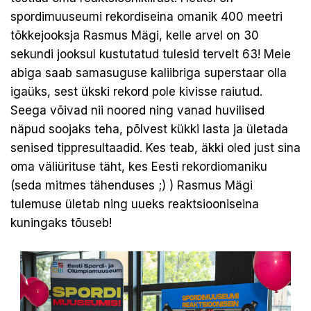
spordimuuseumi rekordiseina omanik 400 meetri
tõkkejooksja Rasmus Mägi, kelle arvel on 30
sekundi jooksul kustutatud tulesid tervelt 63! Meie
abiga saab samasuguse kaliibriga superstaar olla
igaüks, sest ükski rekord pole kivisse raiutud.
Seega võivad nii noored ning vanad huvilised
näpud soojaks teha, põlvest kükki lasta ja ületada
senised tippresultaadid. Kes teab, äkki oled just sina
oma väliürituse täht, kes Eesti rekordiomaniku
(seda mitmes tähenduses ;) ) Rasmus Mägi
tulemuse ületab ning uueks reaktsiooniseina
kuningaks tõuseb!