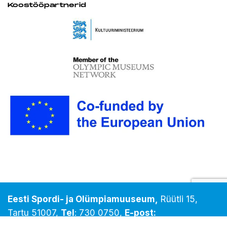
Koostööpartnerid
Eesti Spordi- ja Olümpiamuuseum,
Rüütli 15,
Tartu 51007,
Tel
:
730 0750
,
E-post:
info@spordimuuseum.ee