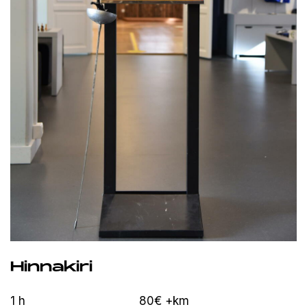
Hinnakiri
1 h
80€ +km