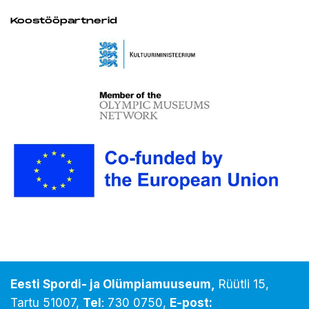
Koostööpartnerid
Eesti Spordi- ja Olümpiamuuseum,
Rüütli 15,
Tartu 51007,
Tel
:
730 0750
,
E-post: