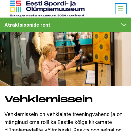
Atraktsioonide rent
Vehklemissein
Vehklemissein on vehklejate treeningvahend ja on
mänginud oma rolli ka Eestile kõige kirkamate
olümpiamedalite võitmiseski. Reaktsiooniseinal on