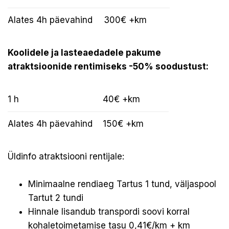
Alates 4h päevahind
300€ +km
Koolidele ja lasteaedadele pakume
atraktsioonide rentimiseks -50% soodustust:
1 h
40€ +km
Alates 4h päevahind
150€ +km
Üldinfo atraktsiooni rentijale:
Minimaalne rendiaeg Tartus 1 tund, väljaspool
Tartut 2 tundi
Hinnale lisandub transpordi soovi korral
kohaletoimetamise tasu 0,41€/km + km