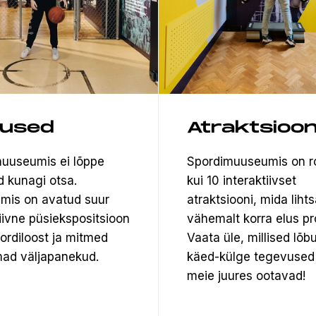
tused
Atraktsioon
uuseumis ei lõppe
Spordimuuseumis on 
d kunagi otsa.
kui 10 interaktiivset
mis on avatud suur
atraktsiooni, mida lihts
tiivne püsiekspositsioon
vähemalt korra elus pr
pordiloost ja mitmed
Vaata üle, millised lõb
ad väljapanekud.
käed-külge tegevused
meie juures ootavad!