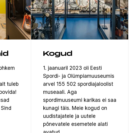
id
Kogud
rohkem
1. jaanuaril 2023 oli Eesti
Spordi- ja Olümpiamuuseumis
alt tuleb
arvel 155 502 spordiajaloolist
oovida!
museaali.
Aga
usad
spordimuuseumi karikas ei saa
 Sind
kunagi täis. Meie kogud on
uudistajatele ja uutele
põnevatele esemetele alati
avatud.