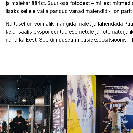
ja malekarjäärist. Suur osa fotodest – millest mitmed
lisaks sellele välja pandud vanad malendid - on päri
Näitusel on võimalik mängida malet ja lahendada Pau
keldrisaalis eksponeeritud esemetele ja fotomaterjal
näha ka Eesti Spordimuuseumi püsiekspositsioonis II 