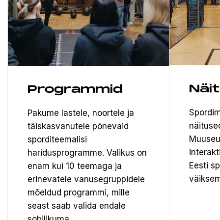
Näi
Programmid
Spordim
Pakume lastele, noortele ja
näituse
täiskasvanutele põnevaid
Muuseu
sporditeemalisi
interak
haridusprogramme. Valikus on
Eesti s
enam kui 10 teemaga ja
väiksem
erinevatele vanusegruppidele
mõeldud programmi, mille
seast saab valida endale
sobilikuma.