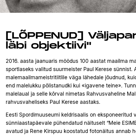
[LÕPPENUD] Väljapa
läbi objektiivi"
2016. aasta jaanuaris möödus 100 aastat maailma mal
sportlaseks valitud suurmeister Paul Kerese sünnist.
malemaailmameistritiitlile väga lähedale jõudnud, kui
end malelukku põlistanudki kui «igavene teine». Tun
malelaual ja selle kõrval nimetas Rahvusvaheline Ma
rahvusvaheliseks Paul Kerese aastaks.
Eesti Spordimuuseumi keldrisaalis on eksponeeritud va
sünniaastapäevale pühendatud näituselt “Meie ESIMEN
avatud ja Rene Kirspuu koostatud fotonäitus annab h