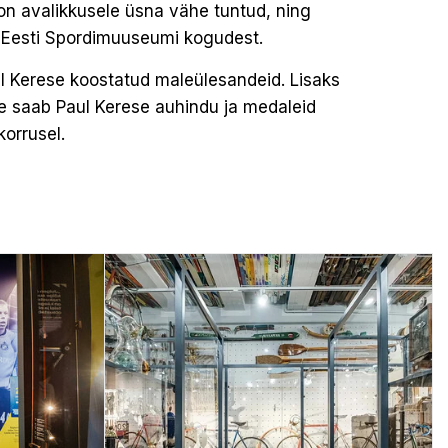
 on avalikkusele üsna vähe tuntud, ning
t Eesti Spordimuuseumi kogudest.
l Kerese koostatud maleülesandeid. Lisaks
ile saab Paul Kerese auhindu ja medaleid
korrusel.