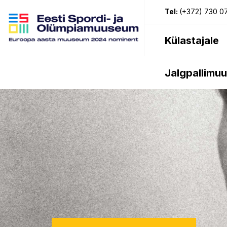
Tel:
(+372) 730 0
Külastajale
Jalgpallimu