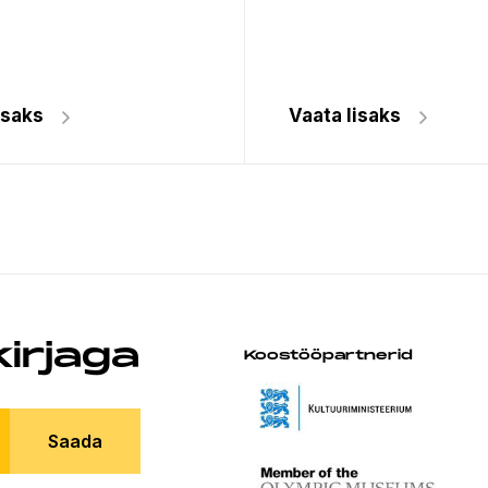
isaks
Vaata lisaks
kirjaga
Koostööpartnerid
Saada