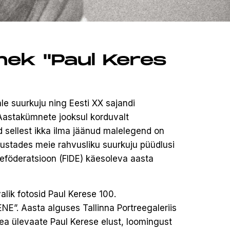
nek "Paul Keres
e suurkuju ning Eesti XX sajandi
 Aastakümnete jooksul korduvalt
d sellest ikka ilma jäänud malelegend on
nustades meie rahvusliku suurkuju püüdlusi
leföderatsioon (FIDE) käesoleva aasta
lik fotosid Paul Kerese 100.
E”. Aasta alguses Tallinna Portreegaleriis
ea ülevaate Paul Kerese elust, loomingust