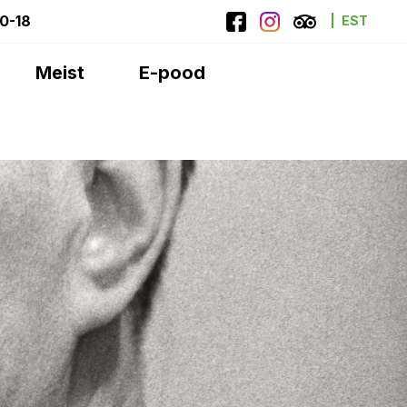
10-18
EST
Meist
E-pood