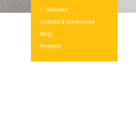
Näitused
Uudised & sündmused
Blogi
Projektid