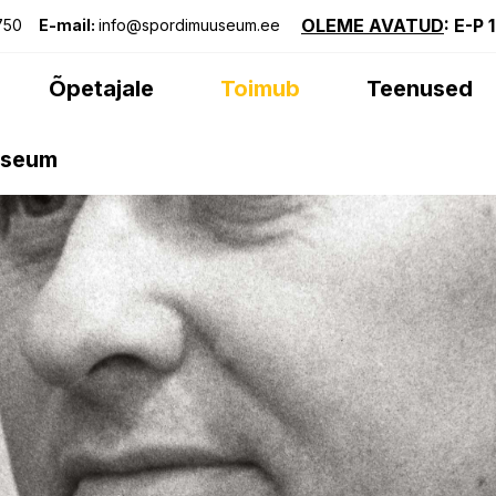
OLEME AVATUD
: E-P 
750
E-mail:
info@spordimuuseum.ee
Õpetajale
Toimub
Teenused
useum