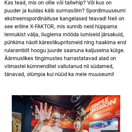
Kas tead, mis on ollie või tailwhip? Või kus on
puuder ja kuidas käib surmasõlm? Spordimuuseumi
ekstreemspordinäituse kangelased teavad! Neil on
see eriline X-FAKTOR, mis sunnib neid hüppama
lennukist välja, liuglema mööda lumiseid järsakuid,
pühkima näolt kärestikupritsmeid ning haakima end
rularambilt hoogu juurde saanuna kaljuseina külge.
Äärmuslikes tingimustes harrastatavad alad on
viimastel kümnenditel vallutanud nii südamed,
tänavad, olümpia kui nüüd ka meie muuseumi!