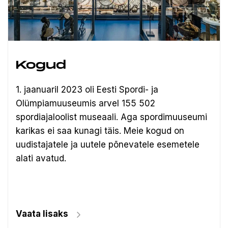
Kogud
1. jaanuaril 2023 oli Eesti Spordi- ja
Olümpiamuuseumis arvel 155 502
spordiajaloolist museaali.
Aga spordimuuseumi
karikas ei saa kunagi täis. Meie kogud on
uudistajatele ja uutele põnevatele esemetele
alati avatud.
Vaata lisaks