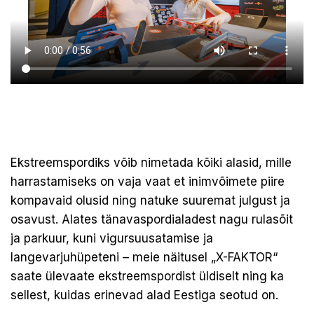
Ekstreemspordiks võib nimetada kõiki alasid, mille
harrastamiseks on vaja vaat et inimvõimete piire
kompavaid olusid ning natuke suuremat julgust ja
osavust. Alates tänavaspordialadest nagu rulasõit
ja parkuur, kuni vigursuusatamise ja
langevarjuhüpeteni – meie näitusel „X-FAKTOR“
saate ülevaate ekstreemspordist üldiselt ning ka
sellest, kuidas erinevad alad Eestiga seotud on.