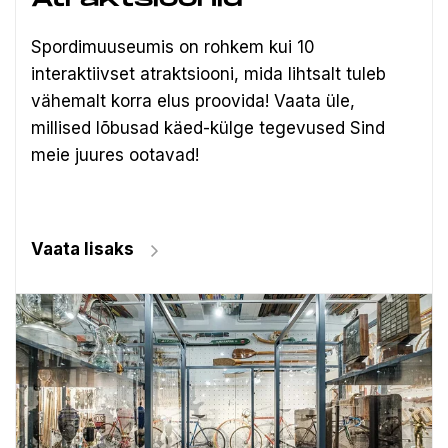
Spordimuuseumis on rohkem kui 10
interaktiivset atraktsiooni, mida lihtsalt tuleb
vähemalt korra elus proovida! Vaata üle,
millised lõbusad käed-külge tegevused Sind
meie juures ootavad!
Vaata lisaks