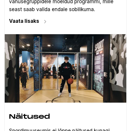
vanusegruppidele mõeldud programmi, mille
seast saab valida endale sobilikuma.
Vaata lisaks
Näitused
Spordimuuseumis ei lõppe näitused kunagi