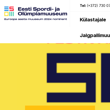
Tel:
(+372) 730 0
Külastajale
Jalgpallimu