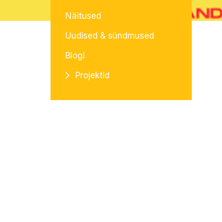
Näitused
Uudised & sündmused
Blogi
Projektid