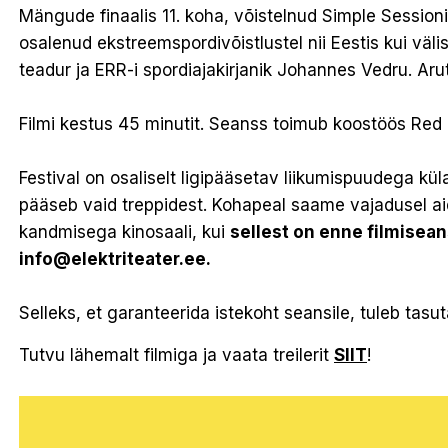
Mängude finaalis 11. koha, võistelnud Simple Sessioni
osalenud ekstreemspordivõistlustel nii Eestis kui vä
teadur ja ERR-i spordiajakirjanik Johannes Vedru. Aru
Filmi kestus 45 minutit. Seanss toimub koostöös Red 
Festival on osaliselt ligipääsetav liikumispuudega külas
pääseb vaid treppidest. Kohapeal saame vajadusel ai
kandmisega kinosaali, kui
sellest on enne filmisea
info@elektriteater.ee.
Selleks, et garanteerida istekoht seansile, tuleb tasu
Tutvu lähemalt filmiga ja vaata treilerit
SIIT
!