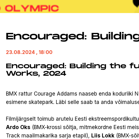
Encouraged: Buildin
23.08.2024
, 18:00
Encouraged: Building the f
Works, 2024
BMX rattur Courage Addams naaseb enda koduriiki Ni
esimene skatepark. Läbi selle saab ta anda võimalus
Filmijärgselt toimub arutelu Eesti ekstreemspordikultu
Ardo Oks
(BMX-krossi sõitja, mitmekordne Eesti mei
Track maailmakarika sarja etapil),
Liis Lokk
(BMX-sõit