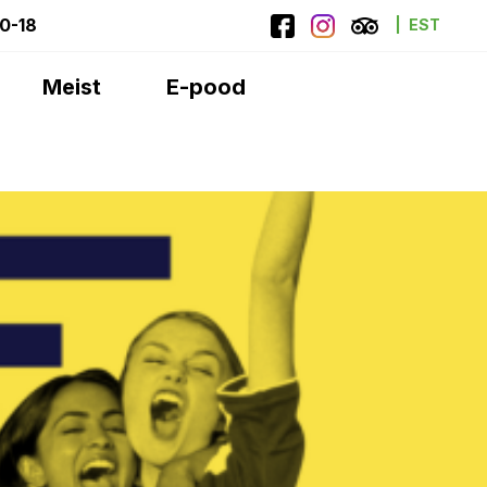
10-18
EST
Meist
E-pood