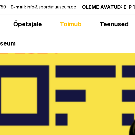
OLEME AVATUD
: E-P 
750
E-mail:
info@spordimuuseum.ee
Õpetajale
Toimub
Teenused
useum