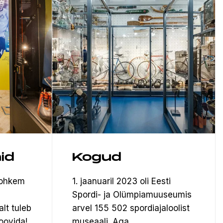
id
Kogud
rohkem
1. jaanuaril 2023 oli Eesti
Spordi- ja Olümpiamuuseumis
alt tuleb
arvel 155 502 spordiajaloolist
oovida!
museaali.
Aga