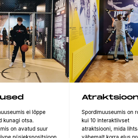
tused
Atraktsioon
uuseumis ei lõppe
Spordimuuseumis on 
d kunagi otsa.
kui 10 interaktiivset
mis on avatud suur
atraktsiooni, mida lihts
tiivne püsiekspositsioon
vähemalt korra elus pr