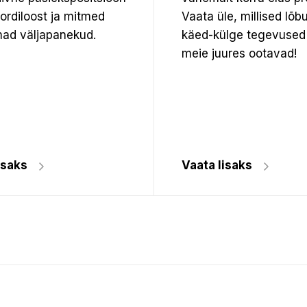
pordiloost ja mitmed
Vaata üle, millised lõb
ad väljapanekud.
käed-külge tegevused
meie juures ootavad!
isaks
Vaata lisaks