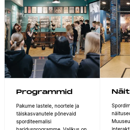
Näi
Programmid
Spordim
Pakume lastele, noortele ja
näituse
täiskasvanutele põnevaid
Muuseu
sporditeemalisi
interak
haridusprogramme. Valikus on