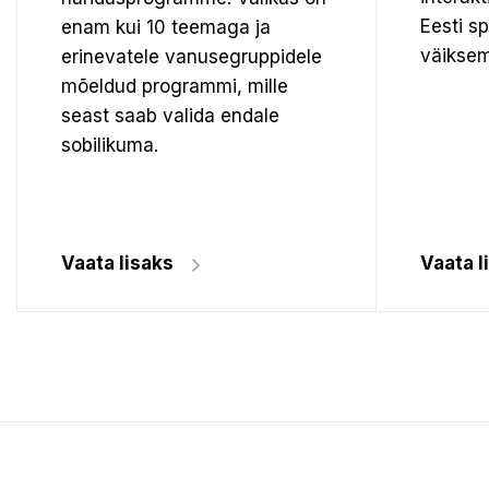
Eesti s
enam kui 10 teemaga ja
väiksem
erinevatele vanusegruppidele
mõeldud programmi, mille
seast saab valida endale
sobilikuma.
Vaata lisaks
Vaata l