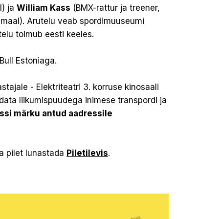
l) ja
William Kass
(BMX-rattur ja treener,
lismaal). Arutelu veab spordimuuseumi
telu toimub eesti keeles.
Bull Estoniaga.
tajale - Elektriteatri 3. korruse kinosaali
data liikumispuudega inimese transpordi ja
nssi märku antud aadressile
ta pilet lunastada
Piletilevis
.