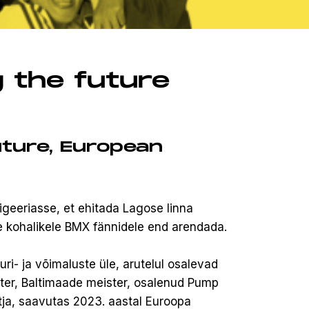
g the future
uture, European
geeriasse, et ehitada Lagose linna
e kohalikele BMX fännidele end arendada.
uri- ja võimaluste üle, arutelul osalevad
ster, Baltimaade meister, osalenud Pump
ja, saavutas 2023. aastal Euroopa