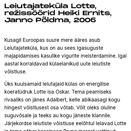
Leiutajateküla Lotte,
režissöörid Heiki Ernits,
Janno Põldma, 2006
Kusagil Euroopas suure mere ääres asub
Leiutajateküla, kus on au sees igasuguste
majapidamises kasulike vigurite meisterdamine. Igal
aastal korraldavad külaelanikud uute leiutiste
võistluse.
Üks kuulsamaid leiutajaid külas on energilise
koeratüdruk Lotte isa Oskar. Tema peamiseks
rivaaliks on jänes Adalbert, kelle abikaasagi kogu
hingest võistlusest osa võtab. Võit oleks oluline
suguvõsale ja teeks au kogu jäneste klannile.
Järjekordse leiutiste võistluse eelõhtul leiavad Lotte