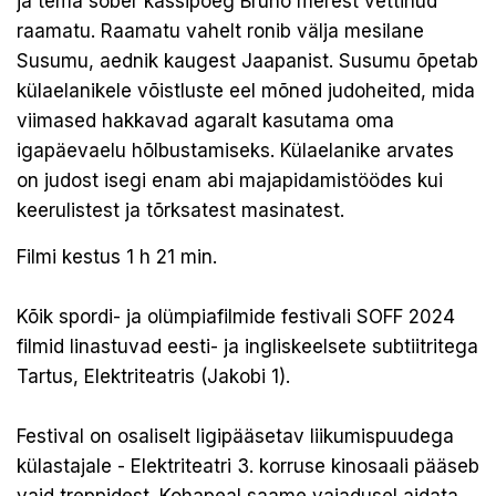
ja tema sõber kassipoeg Bruno merest vettinud
raamatu. Raamatu vahelt ronib välja mesilane
Susumu, aednik kaugest Jaapanist. Susumu õpetab
külaelanikele võistluste eel mõned judoheited, mida
viimased hakkavad agaralt kasutama oma
igapäevaelu hõlbustamiseks. Külaelanike arvates
on judost isegi enam abi majapidamistöödes kui
keerulistest ja tõrksatest masinatest.
Filmi kestus 1 h 21 min.
Kõik spordi- ja olümpiafilmide festivali SOFF 2024
filmid linastuvad eesti- ja ingliskeelsete subtiitritega
Tartus, Elektriteatris (Jakobi 1).
Festival on osaliselt ligipääsetav liikumispuudega
külastajale - Elektriteatri 3. korruse kinosaali pääseb