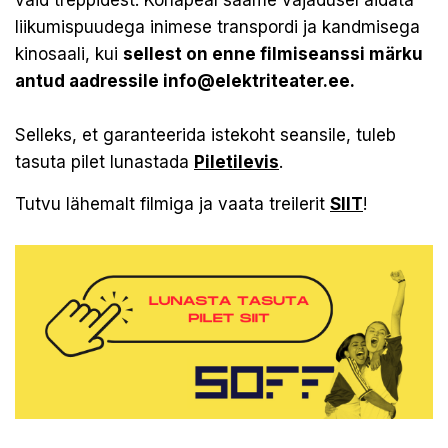
vaid treppidest. Kohapeal saame vajadusel aidata
liikumispuudega inimese transpordi ja kandmisega
kinosaali, kui
sellest on enne filmiseanssi märku
antud aadressile info@elektriteater.ee.
Selleks, et garanteerida istekoht seansile, tuleb
tasuta pilet lunastada
Piletilevis
.
Tutvu lähemalt filmiga ja vaata treilerit
SIIT
!