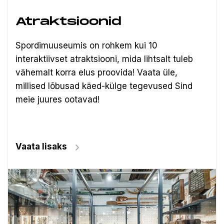
Atraktsioonid
Spordimuuseumis on rohkem kui 10
interaktiivset atraktsiooni, mida lihtsalt tuleb
vähemalt korra elus proovida! Vaata üle,
millised lõbusad käed-külge tegevused Sind
meie juures ootavad!
Vaata lisaks