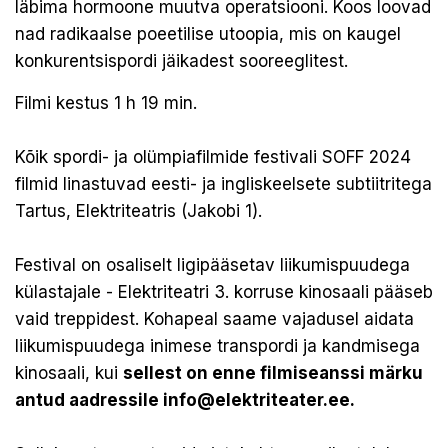
läbima hormoone muutva operatsiooni. Koos loovad
nad radikaalse poeetilise utoopia, mis on kaugel
konkurentsispordi jäikadest sooreeglitest.
Filmi kestus 1 h 19 min.
Kõik spordi- ja olümpiafilmide festivali SOFF 2024
filmid linastuvad eesti- ja ingliskeelsete subtiitritega
Tartus, Elektriteatris (Jakobi 1).
Festival on osaliselt ligipääsetav liikumispuudega
külastajale - Elektriteatri 3. korruse kinosaali pääseb
vaid treppidest. Kohapeal saame vajadusel aidata
liikumispuudega inimese transpordi ja kandmisega
kinosaali, kui
sellest on enne filmiseanssi märku
antud aadressile info@elektriteater.ee.