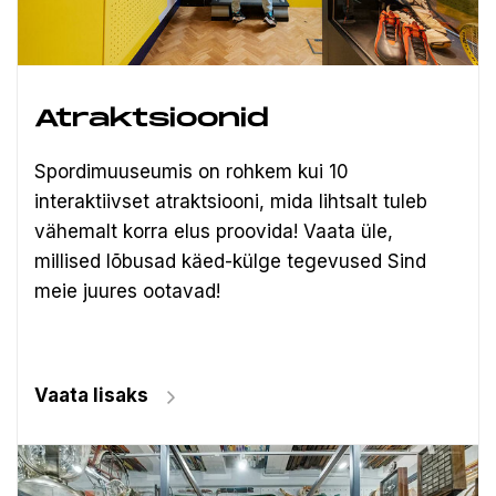
Atraktsioonid
Spordimuuseumis on rohkem kui 10
interaktiivset atraktsiooni, mida lihtsalt tuleb
vähemalt korra elus proovida! Vaata üle,
millised lõbusad käed-külge tegevused Sind
meie juures ootavad!
Vaata lisaks