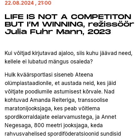
22.08.2024
, 21:00
LIFE IS NOT A COMPETITON
BUT I’M WINNING, režissöör
Julia Fuhr Mann, 2023
Kui võitjad kirjutavad ajaloo, siis kuhu jäävad need,
kellele ei lubatud mängus osaleda?
Hulk kväärsportlasi siseneb Ateena
olümpiastaadionile, et austada neid, kes jäid
võitjate poodiumile astumisest kõrvale. Nad
kohtuvad Amanda Reiteriga, transsoolise
maratonijooksjaga, kes peab võitlema
spordikorraldajate eelarvamustega, ja Annet
Negesaga, 800 meetri jooksjaga, keda
rahvusvahelised spordiföderatsioonid sundisid