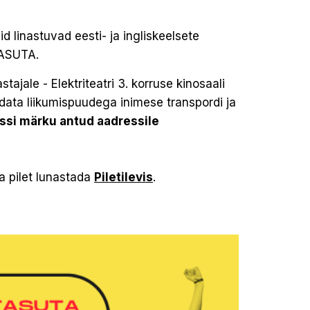
id linastuvad eesti- ja ingliskeelsete
 TASUTA.
tajale - Elektriteatri 3. korruse kinosaali
data liikumispuudega inimese transpordi ja
nssi märku antud aadressile
ta pilet lunastada
Piletilevis
.