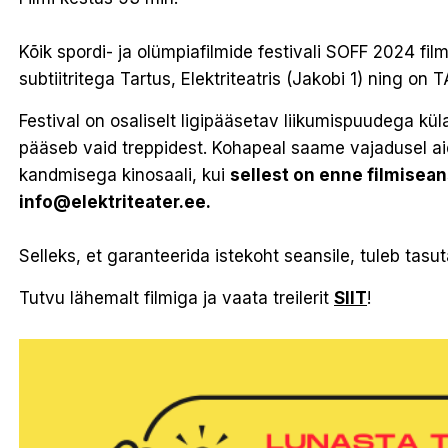
Kõik spordi- ja olümpiafilmide festivali SOFF 2024 film
subtiitritega Tartus, Elektriteatris (Jakobi 1) ning on
Festival on osaliselt ligipääsetav liikumispuudega külas
pääseb vaid treppidest. Kohapeal saame vajadusel ai
kandmisega kinosaali, kui
sellest on enne filmisea
info@elektriteater.ee.
Selleks, et garanteerida istekoht seansile, tuleb tasu
Tutvu lähemalt filmiga ja vaata treilerit
SIIT
!