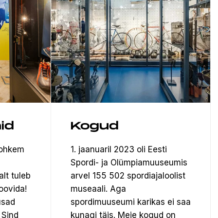
id
Kogud
rohkem
1. jaanuaril 2023 oli Eesti
Spordi- ja Olümpiamuuseumis
alt tuleb
arvel 155 502 spordiajaloolist
oovida!
museaali.
Aga
usad
spordimuuseumi karikas ei saa
 Sind
kunagi täis. Meie kogud on