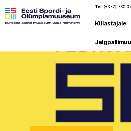
Tel:
(+372) 730 0
Külastajale
Jalgpallimu