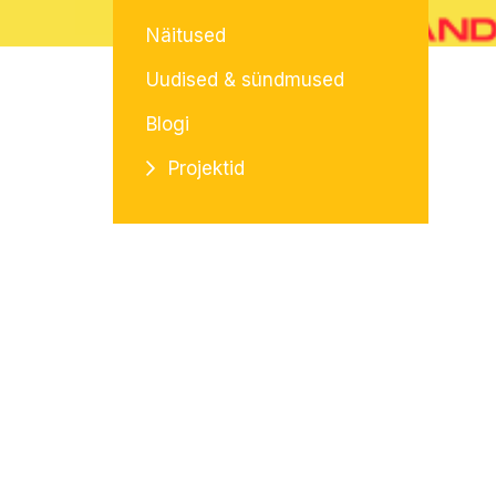
Näitused
Uudised & sündmused
Blogi
Projektid