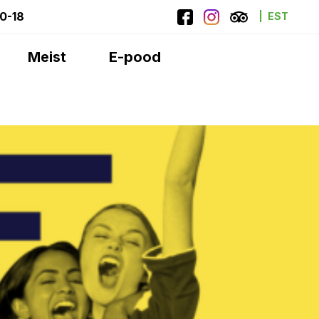
10-18
EST
Meist
E-pood