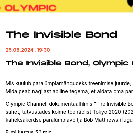
The Invisible Bond
25.08.2024
, 19:30
The Invisible Bond, Olympic
Mis kuulub paralümpiamängudeks treenimise juurde, 
Mida peab nägijast abiline tegema, et aidata oma part
Olympic Channeli dokumentaalfilmis "The Invisible Bon
suhet, tutvustades kolme tõenäolist Tokyo 2020 (2021
kaheksakordse paralümpiavõitja Bob Matthews'i lugu,
Filmi kestus 53 min.