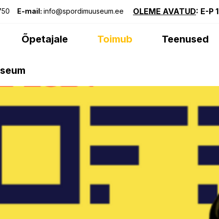
OLEME AVATUD
: E-P 
750
E-mail:
info@spordimuuseum.ee
Õpetajale
Toimub
Teenused
useum