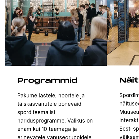
Näi
Programmid
Spordim
Pakume lastele, noortele ja
näituse
täiskasvanutele põnevaid
Muuseu
sporditeemalisi
interak
haridusprogramme. Valikus on
Eesti s
enam kui 10 teemaga ja
väiksem
erinevatele vanusegruppidele