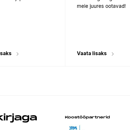
meie juures ootavad!
isaks
Vaata lisaks
kirjaga
Koostööpartnerid