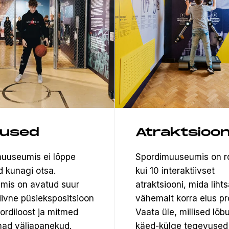
tused
Atraktsioon
uuseumis ei lõppe
Spordimuuseumis on 
d kunagi otsa.
kui 10 interaktiivset
mis on avatud suur
atraktsiooni, mida lihts
tiivne püsiekspositsioon
vähemalt korra elus pr
pordiloost ja mitmed
Vaata üle, millised lõb
ad väljapanekud.
käed-külge tegevused