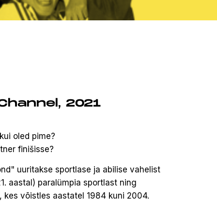
 Channel, 2021
kui oled pime?
ner finišisse?
d" uuritakse sportlase ja abilise vahelist
. aastal) paralümpia sportlast ning
 kes võistles aastatel 1984 kuni 2004.