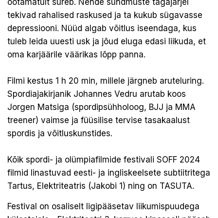
ootamatult sureb. Nende sündmuste tagajärjel
tekivad rahalised raskused ja ta kukub sügavasse
depressiooni. Nüüd algab võitlus iseendaga, kus
tuleb leida uuesti usk ja jõud eluga edasi liikuda, et
oma karjäärile väärikas lõpp panna.
Filmi kestus 1 h 20 min, millele järgneb aruteluring.
Spordiajakirjanik Johannes Vedru arutab koos
Jorgen Matsiga (spordipsühholoog, BJJ ja MMA
treener) vaimse ja füüsilise tervise tasakaalust
spordis ja võitluskunstides.
Kõik spordi- ja olümpiafilmide festivali SOFF 2024
filmid linastuvad eesti- ja ingliskeelsete subtiitritega
Tartus, Elektriteatris (Jakobi 1) ning on TASUTA.
Festival on osaliselt ligipääsetav liikumispuudega