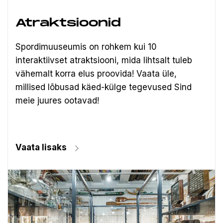
Atraktsioonid
Spordimuuseumis on rohkem kui 10
interaktiivset atraktsiooni, mida lihtsalt tuleb
vähemalt korra elus proovida! Vaata üle,
millised lõbusad käed-külge tegevused Sind
meie juures ootavad!
Vaata lisaks