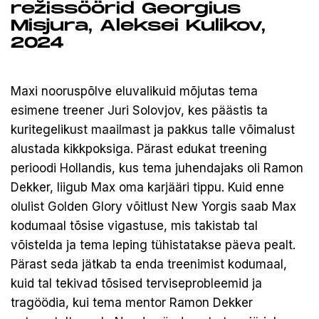
režissöörid Georgius
Misjura, Aleksei Kulikov,
2024
Maxi nooruspõlve eluvalikuid mõjutas tema
esimene treener Juri Solovjov, kes päästis ta
kuritegelikust maailmast ja pakkus talle võimalust
alustada kikkpoksiga. Pärast edukat treening
perioodi Hollandis, kus tema juhendajaks oli Ramon
Dekker, liigub Max oma karjääri tippu. Kuid enne
olulist Golden Glory võitlust New Yorgis saab Max
kodumaal tõsise vigastuse, mis takistab tal
võistelda ja tema leping tühistatakse päeva pealt.
Pärast seda jätkab ta enda treenimist kodumaal,
kuid tal tekivad tõsised terviseprobleemid ja
tragöödia, kui tema mentor Ramon Dekker