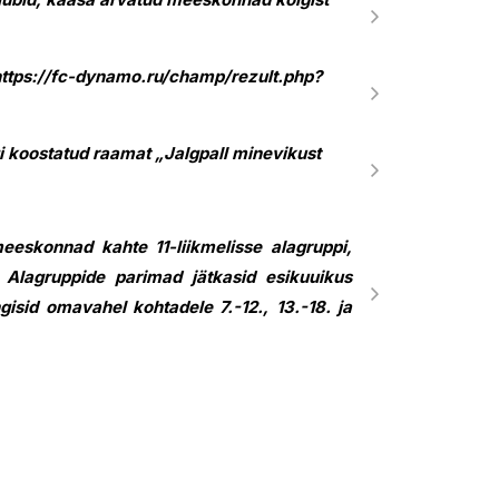
: https://fc-dynamo.ru/champ/rezult.php?
i koostatud raamat „Jalgpall minevikust
meeskonnad kahte 11-liikmelisse alagruppi,
 Alagruppide parimad jätkasid esikuuikus
isid omavahel kohtadele 7.-12., 13.-18. ja