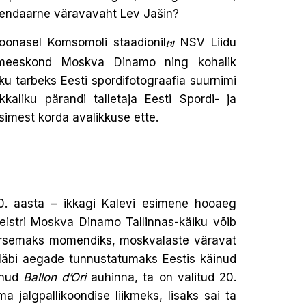
 legendaarne väravavaht Lev Jašin?
toonasel Komsomoli staadionil
NSV Liidu
[1]
odumeeskond Moskva Dinamo ning kohalik
ku tarbeks Eesti spordifotograafia suurnimi
aliku pärandi talletaja Eesti Spordi- ja
imest korda avalikkuse ette.
960. aasta – ikkagi Kalevi esimene hooaeg
 meistri Moskva Dinamo Tallinnas-käiku võib
äärsemaks momendiks, moskvalaste väravat
 läbi aegade tunnustatumaks Eestis käinud
inud
Ballon d’Ori
auhinna, ta on valitud 20.
 jalgpallikoondise liikmeks, lisaks sai ta