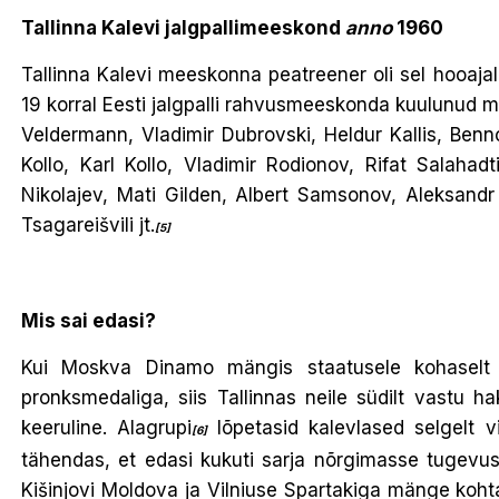
Tallinna Kalevi jalgpallimeeskond
anno
1960
Tallinna Kalevi meeskonna peatreener oli sel hooaj
19 korral Eesti jalgpalli rahvusmeeskonda kuulunud 
Veldermann, Vladimir Dubrovski, Heldur Kallis, Ben
Kollo, Karl Kollo, Vladimir Rodionov, Rifat Salaha
Nikolajev, Mati Gilden, Albert Samsonov, Aleksandr
Tsagareišvili jt.
[5]
Mis sai edasi?
Kui Moskva Dinamo mängis staatusele kohaselt
pronksmedaliga, siis Tallinnas neile südilt vastu h
keeruline. Alagrupi
lõpetasid kalevlased selgelt 
[6]
tähendas, et edasi kukuti sarja nõrgimasse tugevus
Kišinjovi Moldova ja Vilniuse Spartakiga mänge kohta