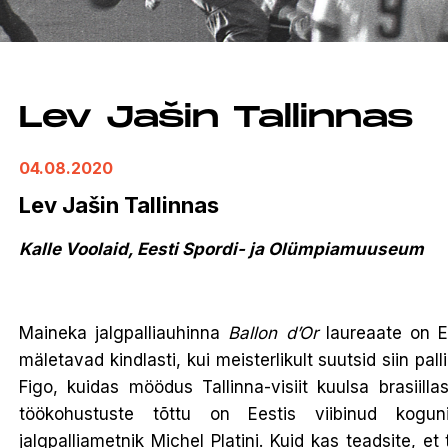
Lev Jašin Tallinnas
04.08.2020
Lev Jašin Tallinnas
Kalle Voolaid, Eesti Spordi- ja Olümpiamuuseum
Maineka jalgpalliauhinna
Ballon d’Or
laureaate on Ee
mäletavad kindlasti, kui meisterlikult suutsid siin pal
Figo, kuidas möödus Tallinna-visiit kuulsa brasiil
töökohustuste tõttu on Eestis viibinud kogu
jalgpalliametnik Michel Platini. Kuid kas teadsite, et