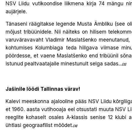
NSV Liidu vutikoondise liikmena kirja 74 mängu nin
aujärjele.
Tänaseni räägitakse legende Musta Ämbliku (see oli
mõjust tribüünidele. Nii näiteks on hilisem teleko
varuväravavaht Vladimir Maslatšenko meenutanud, ku
kohtumises Kolumbiaga teda hiilgava viimase minuti
pöördesse, et vaene Maslatšenko end tribüünil sõna o
istunud pealtvaatajaile minestunult selga sadas...
[2]
Jašinile löödi Tallinnas värav!
Kalevi meeskonna ajalooline pääs NSV Liidu kõrgliiga
et 1960. aasta vutihooaja eel otsustati muuta NSV Lii
reeglite kohaselt osales A-klassis senise 12 klubi a
ühtlasi geograafilist mõõdet.
[3]