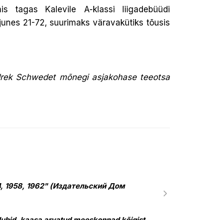
is tagas Kalevile A-klassi liigadebüüdi
junes 21-72, suurimaks väravakütiks tõusis
 Indrek Schwedet mõnegi asjakohase teeotsa
4, 1958, 1962" (Издательский Дом
 klubid, kaasa arvatud meeskonnad kõigist