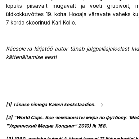
lõpuks piisavalt mugavalt ja võeti grupivõit, m
üldkokkuvõttes 19. koha. Hooaja väravate vaheks ku
7 korda skoorinud Karl Kollo.
Käesoleva kirjatöö autor tänab jalgpalliajaloolast
kättenäitamise eest!
[1] Tänase nimega Kalevi keskstaadion.
[2] "World Cups. Все чемпионаты мира по футболу. 195
"Украинский Медиа Холдинг" 2010) lk 168.
[3] 1960. aastaks kutsuti A-klassi koguni 12 liiduvabariigi