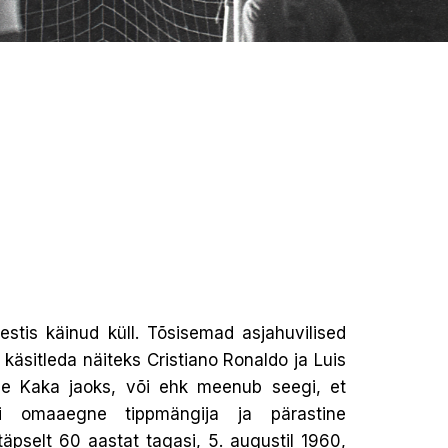
stis käinud küll. Tõsisemad asjahuvilised
li käsitleda näiteks Cristiano Ronaldo ja Luis
lase Kaka jaoks, või ehk meenub seegi, et
ni omaaegne tippmängija ja pärastine
 täpselt 60 aastat tagasi, 5. augustil 1960,