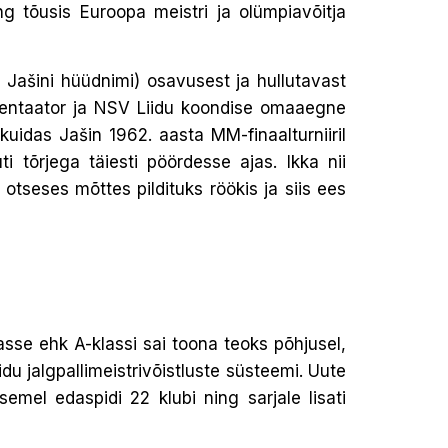
g tõusis Euroopa meistri ja olümpiavõitja
 Jašini hüüdnimi) osavusest ja hullutavast
mmentaator ja NSV Liidu koondise omaaegne
idas Jašin 1962. aasta MM-finaalturniiril
 tõrjega täiesti pöördesse ajas. Ikka nii
tseses mõttes pildituks röökis ja siis ees
sse ehk A-klassi sai toona teoks põhjusel,
du jalgpallimeistrivõistluste süsteemi. Uute
semel edaspidi 22 klubi ning sarjale lisati