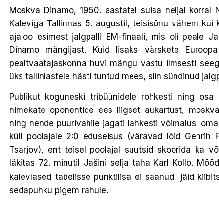
Moskva Dinamo, 1950. aastatel suisa neljal korral 
Kaleviga Tallinnas 5. augustil, teisisõnu vähem kui k
ajaloo esimest jalgpalli EM-finaali, mis oli peale J
Dinamo mängijast. Kuid lisaks värskete Euroopa 
pealtvaatajaskonna huvi mängu vastu ilmsesti seegi
üks tallinlastele hästi tuntud mees, siin sündinud jalg
Publikut koguneski tribüünidele rohkesti ning osa
nimekate oponentide ees liigset aukartust, moskvala
ning nende puurivahile jagati lahkesti võimalusi oma
küll poolajale 2:0 eduseisus (väravad lõid Genrih
Tsarjov), ent teisel poolajal suutsid skoorida ka v
läkitas 72. minutil Jašini selja taha Karl Kollo. Mõ
kalevlased tabelisse punktilisa ei saanud, jäid kii
sedapuhku pigem rahule.