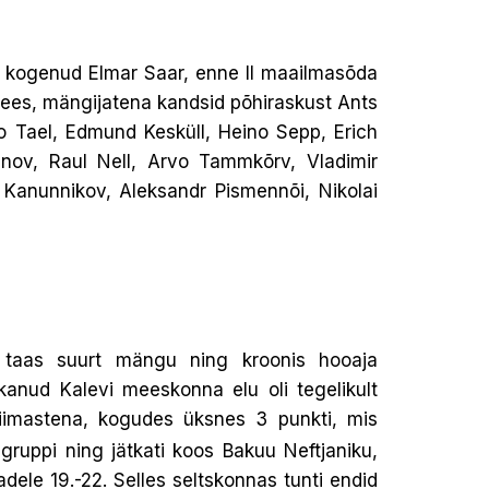
al kogenud Elmar Saar, enne II maailmasõda
mees, mängijatena kandsid põhiraskust Ants
no Tael, Edmund Kesküll, Heino Sepp, Erich
dtinov, Raul Nell, Arvo Tammkõrv, Vladimir
 Kanunnikov, Aleksandr Pismennõi, Nikolai
 taas suurt mängu ning kroonis hooaja
akanud Kalevi meeskonna elu oli tegelikult
viimastena, kogudes üksnes 3 punkti, mis
gruppi ning jätkati koos Bakuu Neftjaniku,
dele 19.-22. Selles seltskonnas tunti endid