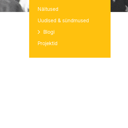
Näitused
Uudised & sündmused
Blogi
Projektid