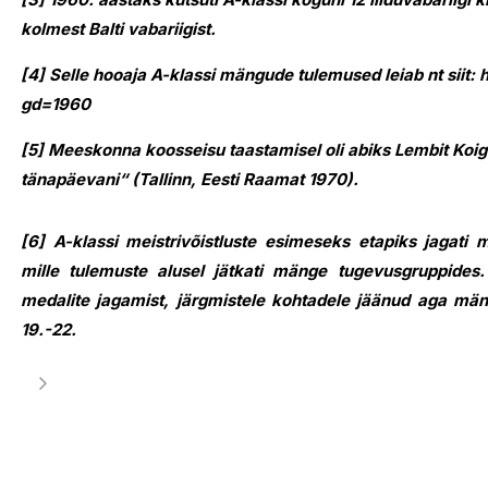
kolmest Balti vabariigist.
[4] Selle hooaja A-klassi mängude tulemused leiab nt siit
gd=1960
[5] Meeskonna koosseisu taastamisel oli abiks Lembit Koig
tänapäevani“ (Tallinn, Eesti Raamat 1970).
[6] A-klassi meistrivõistluste esimeseks etapiks jagati 
mille tulemuste alusel jätkati mänge tugevusgruppides.
medalite jagamist, järgmistele kohtadele jäänud aga mäng
19.-22.