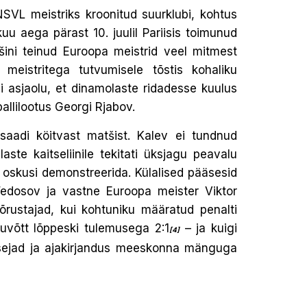
NSVL meistriks kroonitud suurklubi, kohtus
uu aega pärast 10. juulil Pariisis toimunud
ašini teinud Euroopa meistrid veel mitmest
meistritega tutvumisele tõstis kohaliku
 asjaolu, et dinamolaste ridadesse kuulus
pallilootus Georgi Rjabov.
 saadi köitvast matšist. Kalev ei tundnud
ste kaitseliinile tekitati üksjagu peavalu
 oskusi demonstreerida. Külalised pääsesid
 Fedosov ja vastne Euroopa meister Viktor
õõrustajad, kui kohtuniku määratud penalti
õduvõtt lõppeski tulemusega 2:1
– ja kuigi
[4]
bitsejad ja ajakirjandus meeskonna mänguga