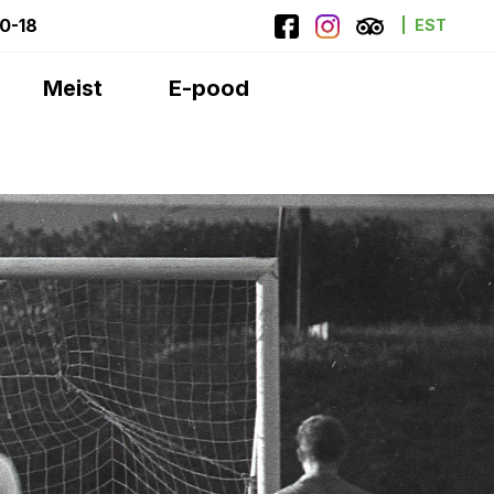
10-18
EST
Meist
E-pood