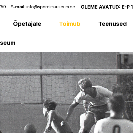
OLEME AVATUD
: E-P 
750
E-mail:
info@spordimuuseum.ee
Õpetajale
Toimub
Teenused
useum