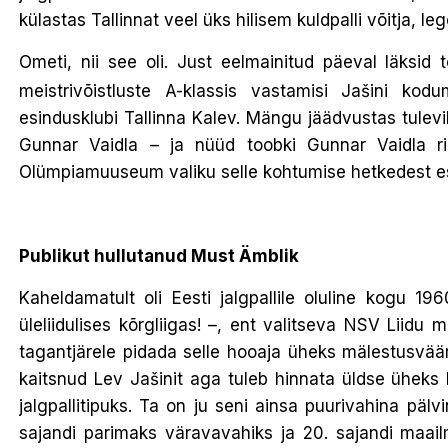
külastas Tallinnat veel üks hilisem kuldpalli võitja,
Ometi, nii see oli. Just eelmainitud päeval läksid 
meistrivõistluste A-klassis vastamisi Jašini k
esindusklubi Tallinna Kalev. Mängu jäädvustas tulevi
Gunnar Vaidla – ja nüüd toobki Gunnar Vaidla rikk
Olümpiamuuseum valiku selle kohtumise hetkedest es
Publikut hullutanud Must Ämblik
Kaheldamatult oli Eesti jalgpallile oluline kogu 1
üleliidulises kõrgliigas! –, ent valitseva NSV Liidu
tagantjärele pidada selle hooaja üheks mälestusv
kaitsnud Lev Jašinit aga tuleb hinnata üldse üheks
jalgpallitipuks. Ta on ju seni ainsa puurivahina pälv
sajandi parimaks väravavahiks ja 20. sajandi maailma