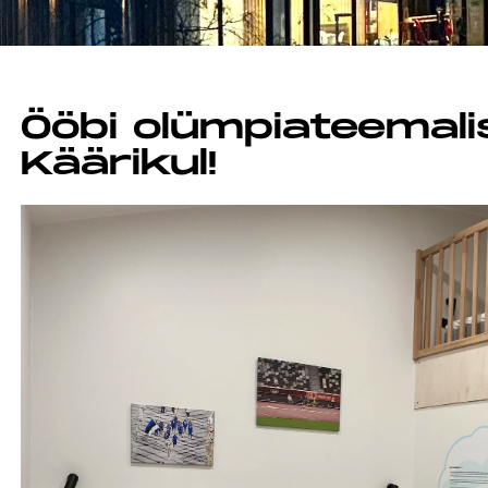
Ööbi olümpiateemali
Käärikul!