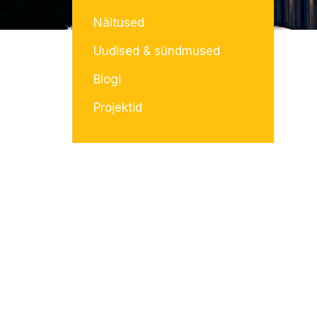
Näitused
Uudised & sündmused
Blogi
Projektid