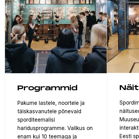
Näi
Programmid
Spordim
Pakume lastele, noortele ja
näituse
täiskasvanutele põnevaid
Muuseu
sporditeemalisi
interak
haridusprogramme. Valikus on
Eesti s
enam kui 10 teemaga ja