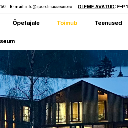
OLEME AVATUD
: E-P 
750
E-mail:
info@spordimuuseum.ee
Õpetajale
Toimub
Teenused
useum