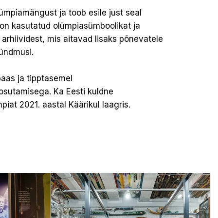
ümpiamängust ja toob esile just seal
on kasutatud olümpiasümboolikat ja
rhiividest, mis aitavad lisaks põnevatele
sündmusi.
baas ja tipptasemel
osutamisega. Ka Eesti kuldne
iat 2021. aastal Käärikul laagris.