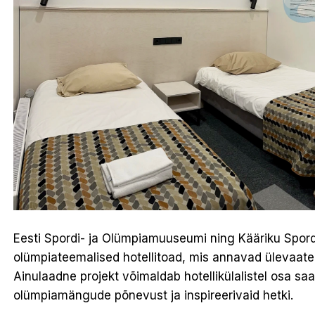
Eesti Spordi- ja Olümpiamuuseumi ning Kääriku Spor
olümpiateemalised hotellitoad, mis annavad ülevaat
Ainulaadne projekt võimaldab hotellikülalistel osa s
olümpiamängude põnevust ja inspireerivaid hetki.