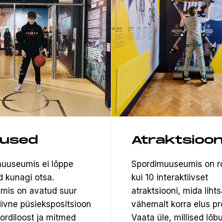
tused
Atraktsioon
uuseumis ei lõppe
Spordimuuseumis on 
d kunagi otsa.
kui 10 interaktiivset
mis on avatud suur
atraktsiooni, mida lihts
tiivne püsiekspositsioon
vähemalt korra elus pr
pordiloost ja mitmed
Vaata üle, millised lõb