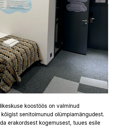
dikeskuse koostöös on valminud
e kõigist senitoimunud olümpiamängudest.
aada erakordsest kogemusest, tuues esile