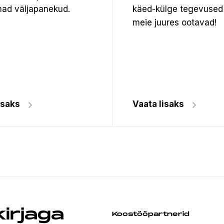
ad väljapanekud.
käed-külge tegevused
meie juures ootavad!
isaks
Vaata lisaks
kirjaga
Koostööpartnerid