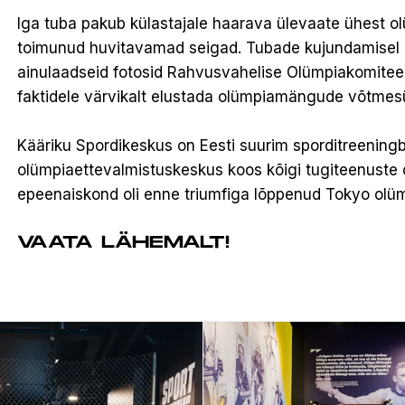
Iga tuba pakub külastajale haarava ülevaate ühest ol
toimunud huvitavamad seigad. Tubade kujundamisel 
ainulaadseid fotosid Rahvusvahelise Olümpiakomitee a
faktidele värvikalt elustada olümpiamängude võtme
Kääriku Spordikeskus on Eesti suurim sporditreening
olümpiaettevalmistuskeskus koos kõigi tugiteenuste 
epeenaiskond oli enne triumfiga lõppenud Tokyo olümp
VAATA LÄHEMALT!