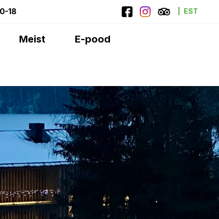
10-18
EST
Meist
E-pood