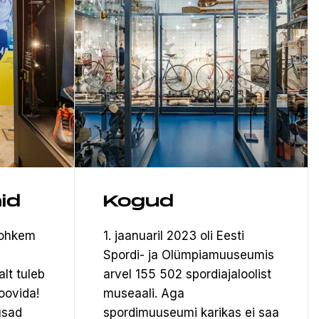
id
Kogud
rohkem
1. jaanuaril 2023 oli Eesti
Spordi- ja Olümpiamuuseumis
alt tuleb
arvel 155 502 spordiajaloolist
oovida!
museaali.
Aga
usad
spordimuuseumi karikas ei saa