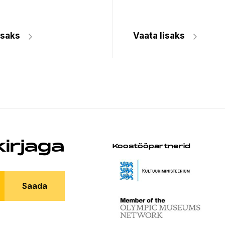
isaks
Vaata lisaks
kirjaga
Koostööpartnerid
Saada