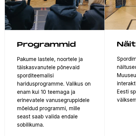
Näi
Programmid
Spordim
Pakume lastele, noortele ja
näituse
täiskasvanutele põnevaid
Muuseu
sporditeemalisi
interak
haridusprogramme. Valikus on
Eesti s
enam kui 10 teemaga ja
väiksem
erinevatele vanusegruppidele
mõeldud programmi, mille
seast saab valida endale
sobilikuma.