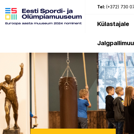
Tel:
(+372) 730 0
Külastajale
Jalgpallimu