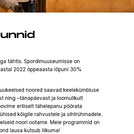
tunnid
äga tähtis. Spordimuuseumisse on
 aastal 2022 õppeaasta lõpuni 30%
 muukeelsed noored saavad keelekümbluse
st ning –tänapäevast ja loomulikult
ovime eriliselt tähelepanu pöörata
ühised kõigile rahvustele ja sihtrühmadele.
elseid noori ootame. Meie programmid on
ond lausa kutsub liikuma!