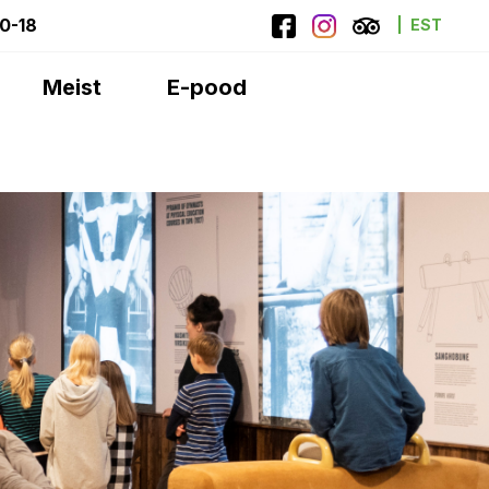
10-18
EST
Meist
E-pood