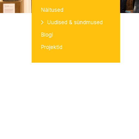
Näitused
Uudised & sündmused
Blogi
Projektid