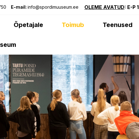
OLEME AVATUD
: E-P 
750
E-mail:
info@spordimuuseum.ee
Õpetajale
Toimub
Teenused
useum