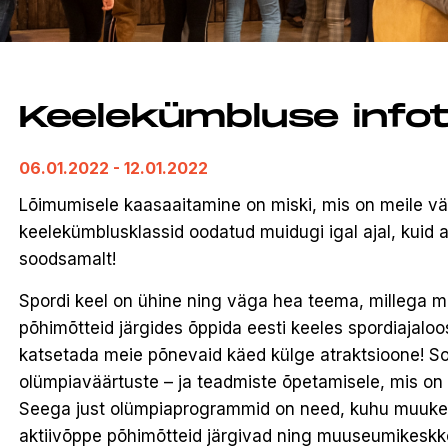
Keelekümbluse info
06.01.2022 - 12.01.2022
Lõimumisele kaasaaitamine on miski, mis on meile v
keelekümblusklassid oodatud muidugi igal ajal, kuid
soodsamalt!
Spordi keel on ühine ning väga hea teema, millega
põhimõtteid järgides õppida eesti keeles spordiajaloo
katsetada meie põnevaid käed külge atraktsioone! So
olümpiaväärtuste – ja teadmiste õpetamisele, mis on 
Seega just olümpiaprogrammid on need, kuhu muuke
aktiivõppe põhimõtteid järgivad ning muuseumikeskk