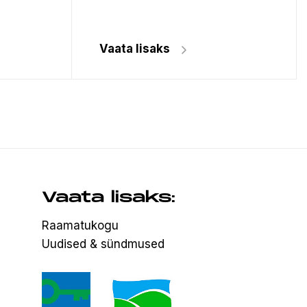
Vaata lisaks
Vaata lisaks:
Raamatukogu
Uudised & sündmused