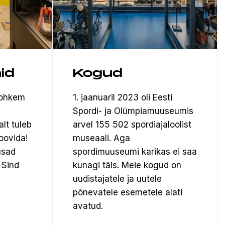
id
Kogud
rohkem
1. jaanuaril 2023 oli Eesti
Spordi- ja Olümpiamuuseumis
alt tuleb
arvel 155 502 spordiajaloolist
oovida!
museaali.
Aga
usad
spordimuuseumi karikas ei saa
 Sind
kunagi täis. Meie kogud on
uudistajatele ja uutele
põnevatele esemetele alati
avatud.