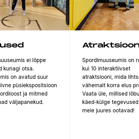
tused
Atraktsioon
uuseumis ei lõppe
Spordimuuseumis on 
d kunagi otsa.
kui 10 interaktiivset
mis on avatud suur
atraktsiooni, mida lihts
tiivne püsiekspositsioon
vähemalt korra elus pr
pordiloost ja mitmed
Vaata üle, millised lõb
ad väljapanekud.
käed-külge tegevused
meie juures ootavad!