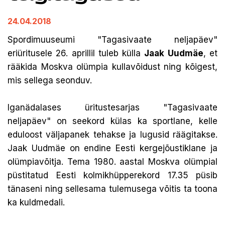
24.04.2018
Spordimuuseumi "Tagasivaate neljapäev"
eriüritusele 26. aprillil tuleb külla
Jaak Uudmäe
, et
rääkida Moskva olümpia kullavõidust ning kõigest,
mis sellega seonduv.
Iganädalases üritustesarjas "Tagasivaate
neljapäev" on seekord külas ka sportlane, kelle
eduloost väljapanek tehakse ja lugusid räägitakse.
Jaak Uudmäe on endine Eesti kergejõustiklane ja
olümpiavõitja. Tema 1980. aastal Moskva olümpial
püstitatud Eesti kolmikhüpperekord 17.35 püsib
tänaseni ning sellesama tulemusega võitis ta toona
ka kuldmedali.