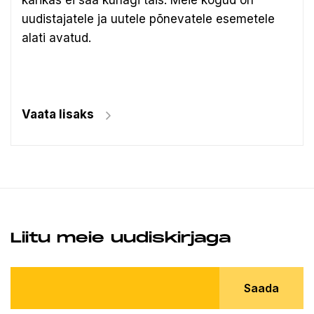
karikas ei saa kunagi täis. Meie kogud on
uudistajatele ja uutele põnevatele esemetele
alati avatud.
Vaata lisaks
Liitu meie uudiskirjaga
Saada