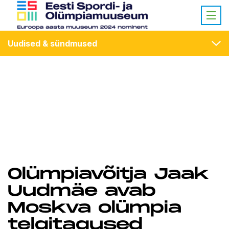
Uudised & sündmused
Olümpiavõitja Jaak
Uudmäe avab
Moskva olümpia
telgitagused