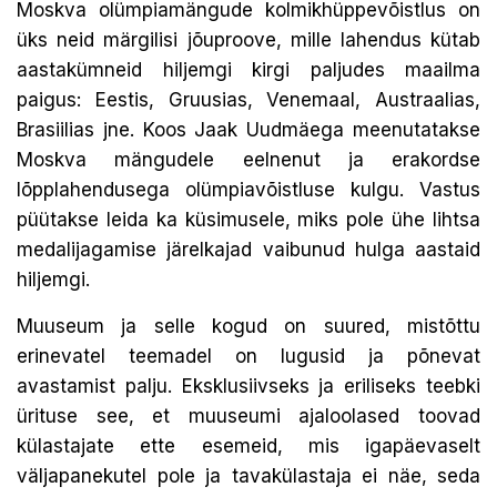
Moskva olümpiamängude kolmikhüppevõistlus on
üks neid märgilisi jõuproove, mille lahendus kütab
aastakümneid hiljemgi kirgi paljudes maailma
paigus: Eestis, Gruusias, Venemaal, Austraalias,
Brasiilias jne. Koos Jaak Uudmäega meenutatakse
Moskva mängudele eelnenut ja erakordse
lõpplahendusega olümpiavõistluse kulgu. Vastus
püütakse leida ka küsimusele, miks pole ühe lihtsa
medalijagamise järelkajad vaibunud hulga aastaid
hiljemgi.
Muuseum ja selle kogud on suured, mistõttu
erinevatel teemadel on lugusid ja põnevat
avastamist palju. Eksklusiivseks ja eriliseks teebki
ürituse see, et muuseumi ajaloolased toovad
külastajate ette esemeid, mis igapäevaselt
väljapanekutel pole ja tavakülastaja ei näe, seda