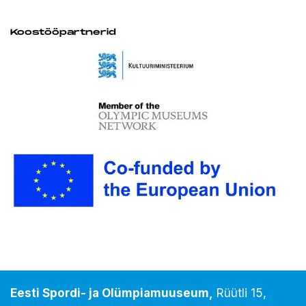
Koostööpartnerid
Eesti Spordi- ja Olümpiamuuseum,
Rüütli 15,