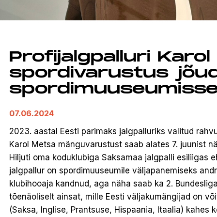
Profijalgpalluri Karo
spordivarustus jõud
spordimuuseumiss
07.06.2024
2023. aastal Eesti parimaks jalgpalluriks valitud rahv
Karol Metsa mänguvarustust saab alates 7. juunist n
Hiljuti oma koduklubiga Saksamaa jalgpalli esiliigas 
jalgpallur on spordimuuseumile väljapanemiseks andn
klubihooaja kandnud, aga näha saab ka 2. Bundeslig
tõenäoliselt ainsat, mille Eesti väljakumängijad on võ
(Saksa, Inglise, Prantsuse, Hispaania, Itaalia) kahes 