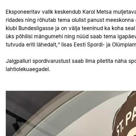
Eksponeeritav valik keskendub Karol Metsa muljetava
ridades ning rõhutab tema olulist panust meeskonn
klubi Bundesligasse ja on välja teeninud ka koha seal
üks põhilisi mängumehi ning nüüd saab tema igapäe
tutvuda eriti lähedalt,“ lisas Eesti Spordi- ja Olümpi
Jalgpalluri spordivarustust saab ilma piletita näha sp
lahtiolekuaegadel.