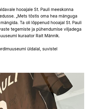
ldavale hooajale St. Pauli meeskonna
a edusse. „Mets tõstis oma hea mänguga
 mängida. Ta oli lõppenud hooajal St. Pauli
vaste tegemiste ja pühendumise viljadega
amuuseumi kuraator Rait Männik.
ordimuuseumi üldalal, suvistel