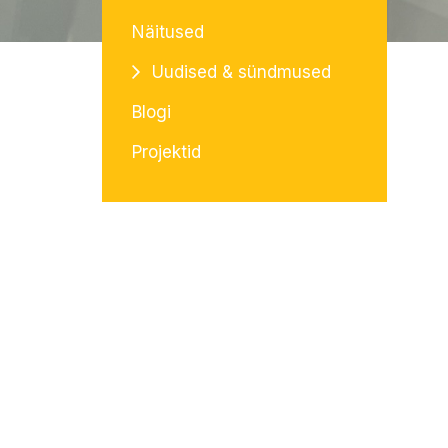
Näitused
Uudised & sündmused
Blogi
Projektid