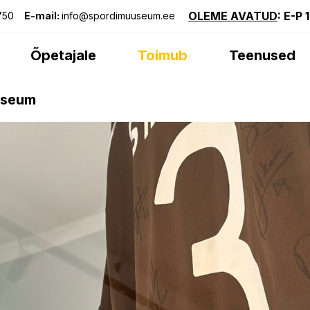
OLEME AVATUD
: E-P 
750
E-mail:
info@spordimuuseum.ee
Õpetajale
Toimub
Teenused
useum