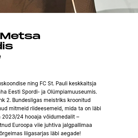
l Metsa
is
e
uskoondise ning FC St. Pauli keskkaitsja
äha Eesti Spordi- ja Olümpiamuuseumis.
ehk 2. Bundesligas meistriks kroonitud
ud mitmeid riideesemeid, mida ta on läbi
a 2023/24 hooaja võidumedalit –
itnud Euroopa viie juhtiva jalgpallimaa
kõrgeimas liigasarjas läbi aegade!