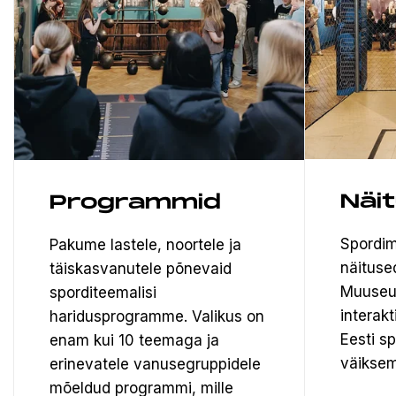
Näi
Programmid
Spordim
Pakume lastele, noortele ja
näituse
täiskasvanutele põnevaid
Muuseu
sporditeemalisi
interak
haridusprogramme. Valikus on
Eesti s
enam kui 10 teemaga ja
väiksem
erinevatele vanusegruppidele
mõeldud programmi, mille