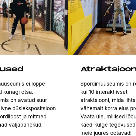
tused
Atraktsioon
uuseumis ei lõppe
Spordimuuseumis on 
d kunagi otsa.
kui 10 interaktiivset
mis on avatud suur
atraktsiooni, mida lihts
tiivne püsiekspositsioon
vähemalt korra elus pr
pordiloost ja mitmed
Vaata üle, millised lõb
ad väljapanekud.
käed-külge tegevused
meie juures ootavad!