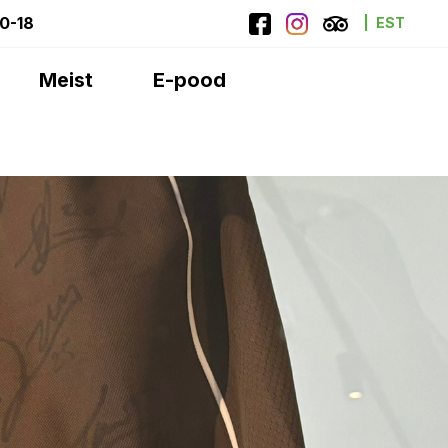
10-18
EST
Meist
E-pood