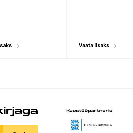
isaks
Vaata lisaks
kirjaga
Koostööpartnerid