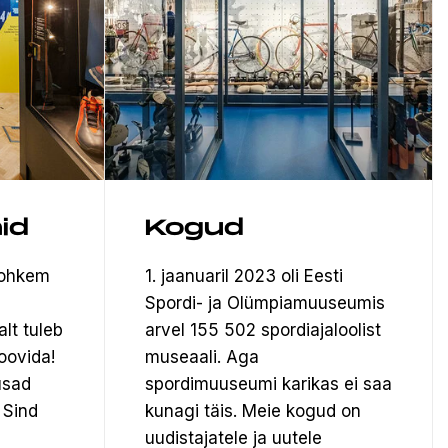
id
Kogud
rohkem
1. jaanuaril 2023 oli Eesti
Spordi- ja Olümpiamuuseumis
alt tuleb
arvel 155 502 spordiajaloolist
oovida!
museaali.
Aga
usad
spordimuuseumi karikas ei saa
 Sind
kunagi täis. Meie kogud on
uudistajatele ja uutele