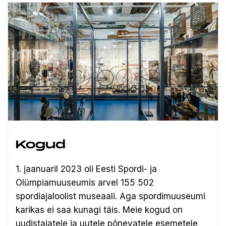
Kogud
1. jaanuaril 2023 oli Eesti Spordi- ja
Olümpiamuuseumis arvel 155 502
spordiajaloolist museaali.
Aga spordimuuseumi
karikas ei saa kunagi täis. Meie kogud on
uudistajatele ja uutele põnevatele esemetele