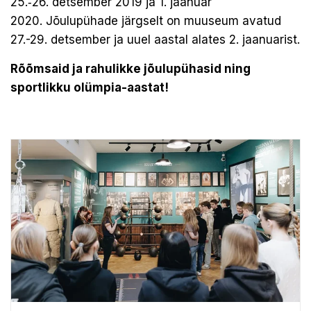
25.‑26. detsember 2019 ja 1. jaanuar
2020. Jõulupühade järgselt on muuseum avatud
27.-29. detsember ja uuel aastal alates 2. jaanuarist.
Rõõmsaid ja rahulikke jõulupühasid ning
sportlikku olümpia-aastat!