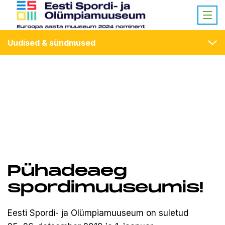
Uudised & sündmused
Pühadeaeg
spordimuuseumis!
Eest­i Spordi- ja Olümpiamuuseum on suletud