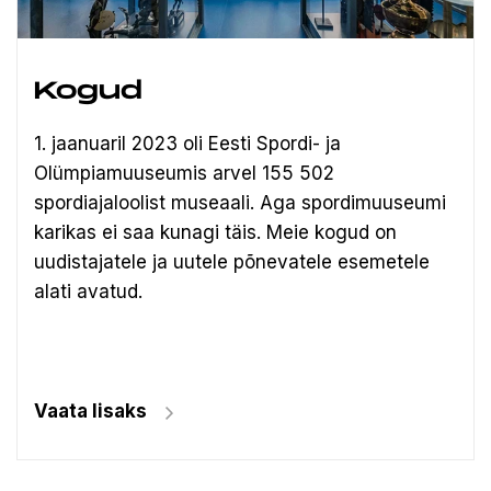
Kogud
1. jaanuaril 2023 oli Eesti Spordi- ja
Olümpiamuuseumis arvel 155 502
spordiajaloolist museaali.
Aga spordimuuseumi
karikas ei saa kunagi täis. Meie kogud on
uudistajatele ja uutele põnevatele esemetele
alati avatud.
Vaata lisaks