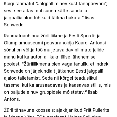
Koigi raamatut “Jalgpall minevikust tänapäevani”,
sest see aitas mul suuna kätte saada ja
jalgpalliajaloo tühikuid täitma hakata,“ lisas
Schwede.
Raamatuauhinna žürii liikme ja Eesti Spordi- ja
Olümpiamuuseumi peavarahoidja Kaarel Antonsi
sõnul on võitja töö muljetavaldav nii materjalide
mahu kui ka autori allikakriitilise lähenemise
poolest. "Žüriiliikmena olen väga tänulik, et Indrek
Schwede on järjekindlalt jätkanud Eesti jalgpalli
ajaloo talletamist. Seda nii kõrgel teaduslikul
tasemel kui ka arusaadavas ja kaasavas stiilis, mis
on paljudele huvigruppidele mõistetav,“ lisab
Antons.
Žürii tänavune koosseis: ajakirjanikud Priit Pullerits