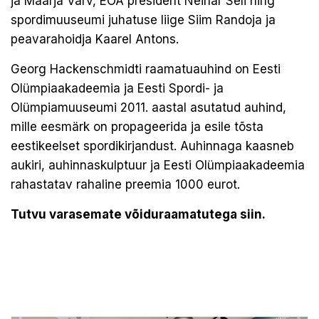
ja Maarja Värv, EOA president Neinar Seli ning
spordimuuseumi juhatuse liige Siim Randoja ja
peavarahoidja Kaarel Antons.
Georg Hackenschmidti raamatuauhind on Eesti
Olümpiaakadeemia ja Eesti Spordi- ja
Olümpiamuuseumi 2011. aastal asutatud auhind,
mille eesmärk on propageerida ja esile tõsta
eestikeelset spordikirjandust. Auhinnaga kaasneb
aukiri, auhinnaskulptuur ja Eesti Olümpiaakadeemia
rahastatav rahaline preemia 1000 eurot.
Tutvu varasemate võiduraamatutega siin.