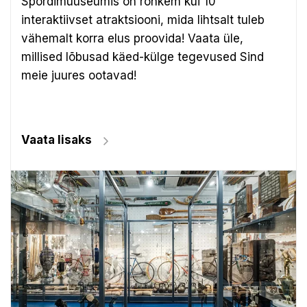
Spordimuuseumis on rohkem kui 10
interaktiivset atraktsiooni, mida lihtsalt tuleb
vähemalt korra elus proovida! Vaata üle,
millised lõbusad käed-külge tegevused Sind
meie juures ootavad!
Vaata lisaks