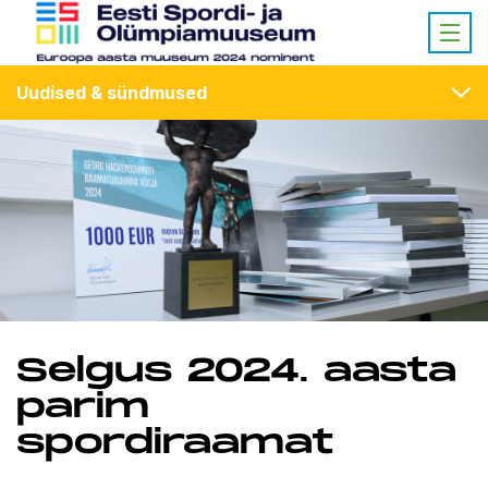
Uudised & sündmused
Selgus 2024. aasta
parim
spordiraamat