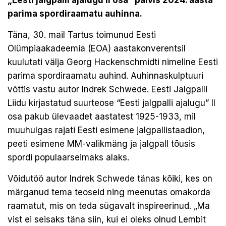
„Eesti jalgpalli ajalugu II osa” pälvis 2024. aasta
parima spordiraamatu auhinna.
Täna, 30. mail Tartus toimunud Eesti
Olümpiaakadeemia (EOA) aastakonverentsil
kuulutati välja Georg Hackenschmidti nimeline Eesti
parima spordiraamatu auhind. Auhinnaskulptuuri
võttis vastu autor Indrek Schwede. Eesti Jalgpalli
Liidu kirjastatud suurteose “Eesti jalgpalli ajalugu” II
osa pakub ülevaadet aastatest 1925-1933, mil
muuhulgas rajati Eesti esimene jalgpallistaadion,
peeti esimene MM-valikmäng ja jalgpall tõusis
spordi populaarseimaks alaks.
Võidutöö autor Indrek Schwede tänas kõiki, kes on
märganud tema teoseid ning meenutas omakorda
raamatut, mis on teda sügavalt inspireerinud. „Ma
vist ei seisaks täna siin, kui ei oleks olnud Lembit