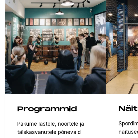
Näi
Programmid
Spordim
Pakume lastele, noortele ja
näituse
täiskasvanutele põnevaid