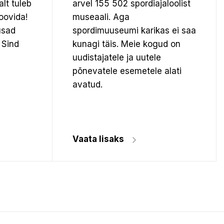
alt tuleb
arvel 155 502 spordiajaloolist
oovida!
museaali.
Aga
usad
spordimuuseumi karikas ei saa
 Sind
kunagi täis. Meie kogud on
uudistajatele ja uutele
põnevatele esemetele alati
avatud.
Vaata lisaks