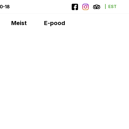
10-18
EST
Meist
E-pood