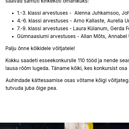
saavad samuti kinkekoti omanikuks:
1.-3. klassi arvestuses - Alenna Juhkamsoo, J
4.-6. klassi arvestuses - Arno Kallaste, Aurelia U
7.-9. klassi arvestuses - Laura Külanum, Gerda 
Gümnaasiumi arvestuses - Allan Mõts, Annabel
Palju õnne kõikidele võitjatele!
Kokku saadeti esseekonkursile 110 tööd ja nende seas 
lausa rõõm lugeda. Täname kõiki, kes konkursist osa 
Auhindade kättesaamise osas võtame kõigi võitjateg
tutvuda juba õige pea.