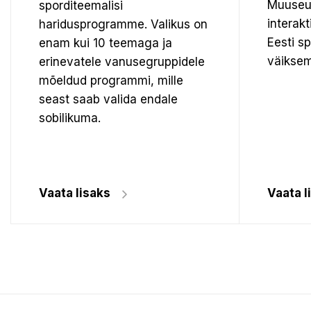
Muuseu
sporditeemalisi
interak
haridusprogramme. Valikus on
Eesti s
enam kui 10 teemaga ja
väiksem
erinevatele vanusegruppidele
mõeldud programmi, mille
seast saab valida endale
sobilikuma.
Vaata lisaks
Vaata l