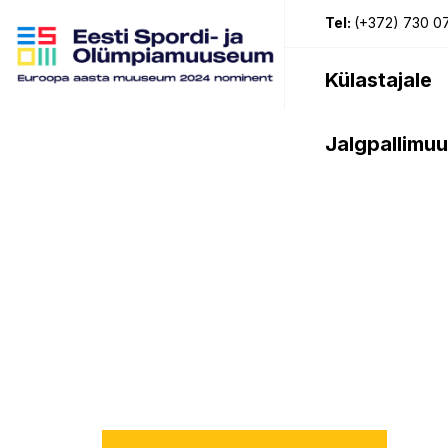
Tel:
(+372) 730 0
Külastajale
Jalgpallimu