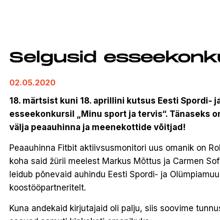
Selgusid esseekonk
02.05.2020
18. märtsist kuni 18. aprillini kutsus Eesti Spor
esseekonkursil „Minu sport ja tervis“. Tänaseks 
välja peaauhinna ja meenekottide võitjad!
Peaauhinna Fitbit aktiivsusmonitori uus omanik on Rob
koha said žürii meelest Markus Mõttus ja Carmen Sof
leidub põnevaid auhindu Eesti Spordi- ja Olümpiamuu
koostööpartneritelt.
Kuna andekaid kirjutajaid oli palju, siis soovime tun