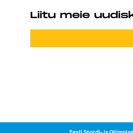
Liitu meie uudis
Eesti Spordi- ja Olümpi