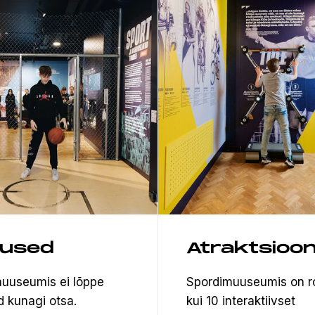
tused
Atraktsioon
uuseumis ei lõppe
Spordimuuseumis on 
d kunagi otsa.
kui 10 interaktiivset