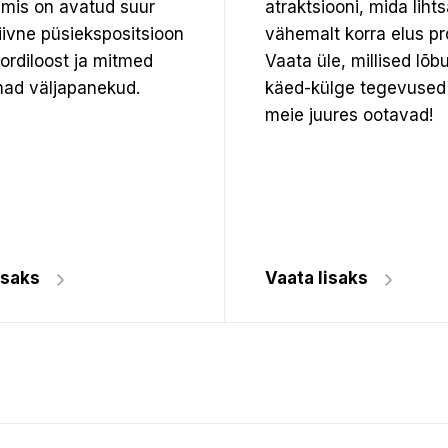
mis on avatud suur
atraktsiooni, mida lihts
tiivne püsiekspositsioon
vähemalt korra elus pr
pordiloost ja mitmed
Vaata üle, millised lõb
ad väljapanekud.
käed-külge tegevused
meie juures ootavad!
isaks
Vaata lisaks