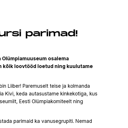
ursi parimad!
di- ja Olümpiamuuseum osalema
on kõik loovtööd loetud ning kuulutame
in Liiber! Paremuselt teise ja kolmanda
ia Kivi, keda autasustame kinkekotiga, kus
seumilt, Eesti Olümpiakomiteelt ning
nustada parimaid ka vanusegrupiti. Nemad