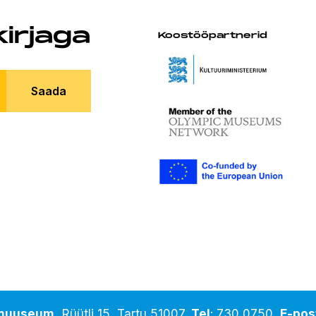
kirjaga
Koostööpartnerid
Saada
amuuseum,
Rüütli 15, Tartu 51007,
Tel
:
730 0750
,
E-pos