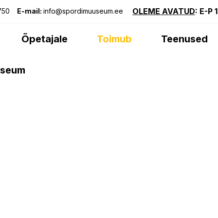
OLEME AVATUD
: E-P 
750
E-mail:
info@spordimuuseum.ee
Õpetajale
Toimub
Teenused
useum