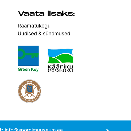
Vaata lisaks:
Raamatukogu
Uudised & sündmused
t:
info@spordimuuseum.ee