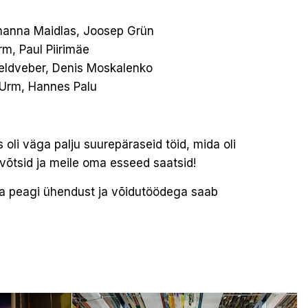
ohanna Maidlas, Joosep Grün
rm, Paul Piirimäe
Feldveber, Denis Moskalenko
 Urm, Hannes Palu
oli väga palju suurepäraseid töid, mida oli
võtsid ja meile oma esseed saatsid!
a peagi ühendust ja võidutöödega saab