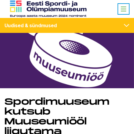
Uudised & sündmused
Spordimuuseum
kutsub
Muuseumiööl
liigutama