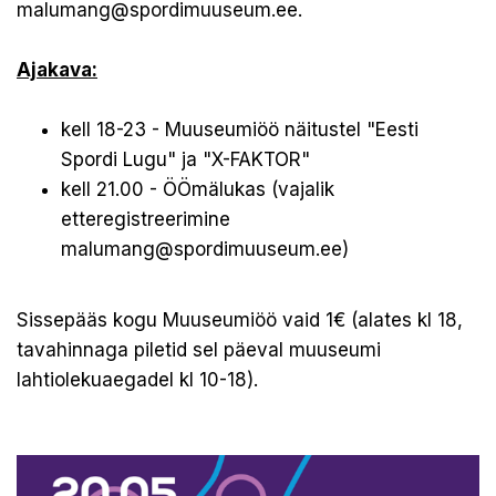
malumang@spordimuuseum.ee.
Ajakava:
kell 18-23 - Muuseumiöö näitustel "Eesti
Spordi Lugu" ja "X-FAKTOR"
kell 21.00 - ÖÖmälukas (vajalik
etteregistreerimine
malumang@spordimuuseum.ee)
Sissepääs kogu Muuseumiöö vaid 1€ (alates kl 18,
tavahinnaga piletid sel päeval muuseumi
lahtiolekuaegadel kl 10-18).