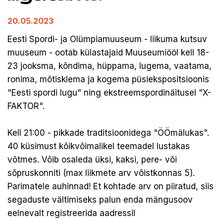
20.05.2023
Eesti Spordi- ja Olümpiamuuseum - liikuma kutsuv
muuseum - ootab külastajaid Muuseumiööl kell 18-
23 jooksma, kõndima, hüppama, lugema, vaatama,
ronima, mõtisklema ja kogema püsiekspositsioonis
"Eesti spordi lugu" ning ekstreemspordinäitusel "X-
FAKTOR".
Kell 21:00 - pikkade traditsioonidega "ÖÖmälukas".
40 küsimust kõikvõimalikel teemadel lustakas
võtmes. Võib osaleda üksi, kaksi, pere- või
sõpruskonniti (max liikmete arv võistkonnas 5).
Parimatele auhinnad! Et kohtade arv on piiratud, siis
segaduste vältimiseks palun enda mängusoov
eelnevalt registreerida aadressil