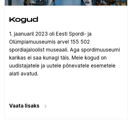
Kogud
1. jaanuaril 2023 oli Eesti Spordi- ja
Olümpiamuuseumis arvel 155 502
spordiajaloolist museaali.
Aga spordimuuseumi
karikas ei saa kunagi täis. Meie kogud on
uudistajatele ja uutele põnevatele esemetele
alati avatud.
Vaata lisaks