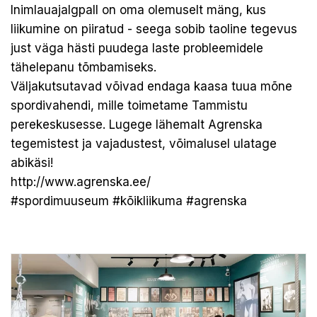
Inimlauajalgpall on oma olemuselt mäng, kus
liikumine on piiratud - seega sobib taoline tegevus
just väga hästi puudega laste probleemidele
tähelepanu tõmbamiseks.
Väljakutsutavad võivad endaga kaasa tuua mõne
spordivahendi, mille toimetame Tammistu
perekeskusesse. Lugege lähemalt Agrenska
tegemistest ja vajadustest, võimalusel ulatage
abikäsi!
http://www.agrenska.ee/
#spordimuuseum
#kõikliikuma
#agrenska