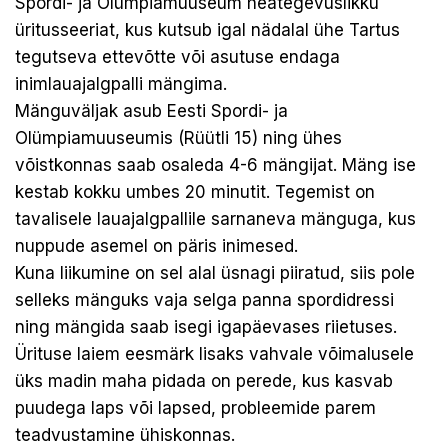
Spordi- ja Olümpiamuuseum heategevuslikku
üritusseeriat, kus kutsub igal nädalal ühe Tartus
tegutseva ettevõtte või asutuse endaga
inimlauajalgpalli mängima.
Mänguväljak asub Eesti Spordi- ja
Olümpiamuuseumis (Rüütli 15) ning ühes
võistkonnas saab osaleda 4-6 mängijat. Mäng ise
kestab kokku umbes 20 minutit. Tegemist on
tavalisele lauajalgpallile sarnaneva mänguga, kus
nuppude asemel on päris inimesed.
Kuna liikumine on sel alal üsnagi piiratud, siis pole
selleks mänguks vaja selga panna spordidressi
ning mängida saab isegi igapäevases riietuses.
Ürituse laiem eesmärk lisaks vahvale võimalusele
üks madin maha pidada on perede, kus kasvab
puudega laps või lapsed, probleemide parem
teadvustamine ühiskonnas.