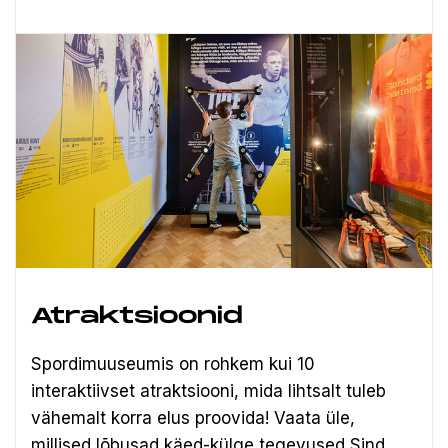
Atraktsioonid
Spordimuuseumis on rohkem kui 10
interaktiivset atraktsiooni, mida lihtsalt tuleb
vähemalt korra elus proovida! Vaata üle,
millised lõbusad käed-külge tegevused Sind