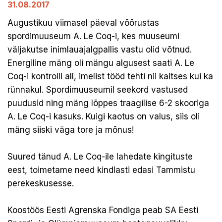
31.08.2017
Augustikuu viimasel päeval võõrustas
spordimuuseum A. Le Coq-i, kes muuseumi
väljakutse inimlauajalgpallis vastu olid võtnud.
Energiline mäng oli mängu algusest saati A. Le
Coq-i kontrolli all, imelist tööd tehti nii kaitses kui ka
rünnakul. Spordimuuseumil seekord vastused
puudusid ning mäng lõppes traagilise 6-2 skooriga
A. Le Coq-i kasuks. Kuigi kaotus on valus, siis oli
mäng siiski väga tore ja mõnus!
Suured tänud A. Le Coq-ile lahedate kingituste
eest, toimetame need kindlasti edasi Tammistu
perekeskusesse.
Koostöös Eesti Agrenska Fondiga peab SA Eesti