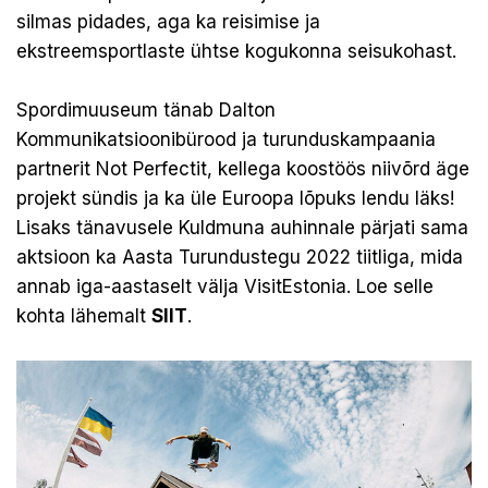
silmas pidades, aga ka reisimise ja
ekstreemsportlaste ühtse kogukonna seisukohast.
Spordimuuseum tänab Dalton
Kommunikatsioonibürood ja turunduskampaania
partnerit Not Perfectit, kellega koostöös niivõrd äge
projekt sündis ja ka üle Euroopa lõpuks lendu läks!
Lisaks tänavusele Kuldmuna auhinnale pärjati sama
aktsioon ka Aasta Turundustegu 2022 tiitliga, mida
annab iga-aastaselt välja VisitEstonia. Loe selle
kohta lähemalt
SIIT
.