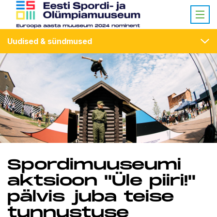
Uudised & sündmused
Spordimuuseumi
aktsioon "Üle piiri!"
pälvis juba teise
tunnustuse