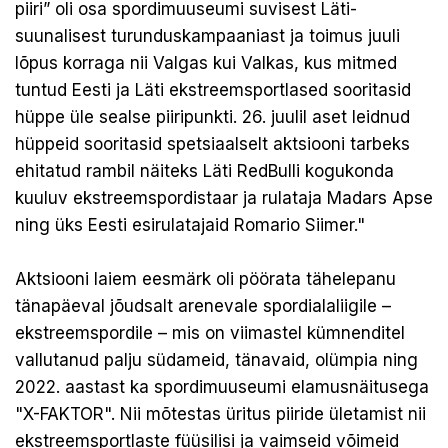
piiri” oli osa spordimuuseumi suvisest Läti-
suunalisest turunduskampaaniast ja toimus juuli
lõpus korraga nii Valgas kui Valkas, kus mitmed
tuntud Eesti ja Läti ekstreemsportlased sooritasid
hüppe üle sealse piiripunkti. 26. juulil aset leidnud
hüppeid sooritasid spetsiaalselt aktsiooni tarbeks
ehitatud rambil näiteks Läti RedBulli kogukonda
kuuluv ekstreemspordistaar ja rulataja Madars Apse
ning üks Eesti esirulatajaid Romario Siimer."
Aktsiooni laiem eesmärk oli pöörata tähelepanu
tänapäeval jõudsalt arenevale spordialaliigile –
ekstreemspordile – mis on viimastel kümnenditel
vallutanud palju südameid, tänavaid, olümpia ning
2022. aastast ka spordimuuseumi elamusnäitusega
"X-FAKTOR". Nii mõtestas üritus piiride ületamist nii
ekstreemsportlaste füüsilisi ja vaimseid võimeid