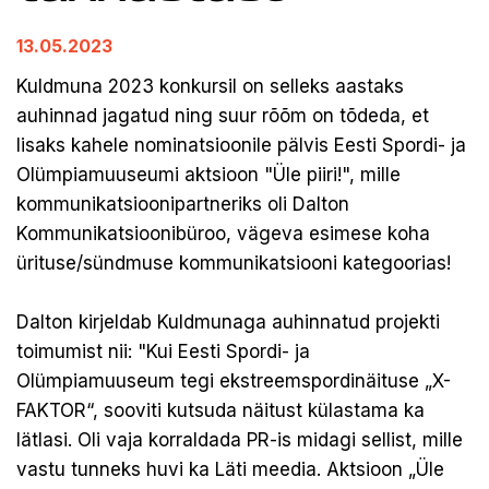
13.05.2023
Kuldmuna 2023 konkursil on selleks aastaks
auhinnad jagatud ning suur rõõm on tõdeda, et
lisaks kahele nominatsioonile pälvis Eesti Spordi- ja
Olümpiamuuseumi aktsioon "Üle piiri!", mille
kommunikatsioonipartneriks oli Dalton
Kommunikatsioonibüroo, vägeva esimese koha
ürituse/sündmuse kommunikatsiooni kategoorias!
Dalton kirjeldab Kuldmunaga auhinnatud projekti
toimumist nii: "Kui Eesti Spordi- ja
Olümpiamuuseum tegi ekstreemspordinäituse „X-
FAKTOR“, sooviti kutsuda näitust külastama ka
lätlasi. Oli vaja korraldada PR-is midagi sellist, mille
vastu tunneks huvi ka Läti meedia. Aktsioon „Üle