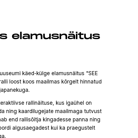
s elamusnäitus
iamuuseumi käed-külge elamusnäitus "SEE
alli loost koos maailmas kõrgelt hinnatud
äljapanekuga.
aktiivse rallinäituse, kus igaühel on
da ning kaardilugejate maailmaga tutvust
saab end rallisõitja kingadesse panna ning
spordi algusaegadest kui ka praegustelt
ga.