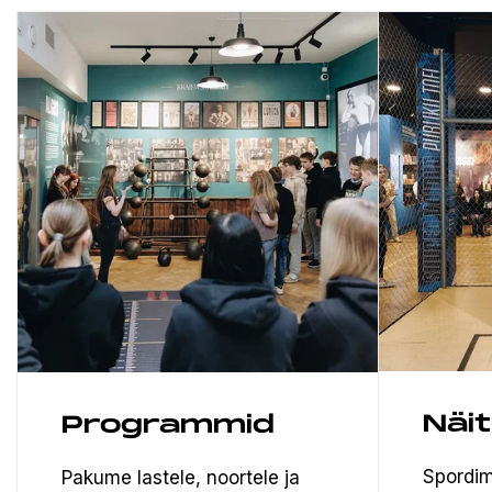
Näi
Programmid
Spordim
Pakume lastele, noortele ja