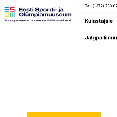
Tel:
(+372) 730 0
Külastajale
Jalgpallimu