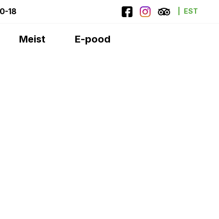
10-18
EST
Meist
E-pood