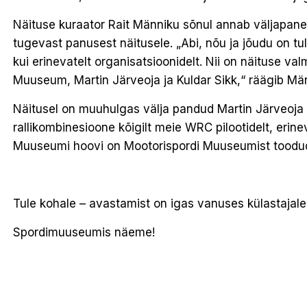
Näituse kuraator Rait Männiku sõnul annab väljapane
tugevast panusest näitusele. „Abi, nõu ja jõudu on tu
kui erinevatelt organisatsioonidelt. Nii on näituse 
Muuseum, Martin Järveoja ja Kuldar Sikk,“ räägib Mä
Näitusel on muuhulgas välja pandud Martin Järveoja 
rallikombinesioone kõigilt meie WRC pilootidelt, erine
Muuseumi hoovi on Mootorispordi Muuseumist toodud 1
Tule kohale – avastamist on igas vanuses külastajale
Spordimuuseumis näeme!