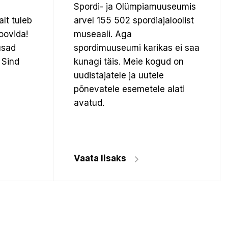
Spordi- ja Olümpiamuuseumis
alt tuleb
arvel 155 502 spordiajaloolist
oovida!
museaali.
Aga
usad
spordimuuseumi karikas ei saa
 Sind
kunagi täis. Meie kogud on
uudistajatele ja uutele
põnevatele esemetele alati
avatud.
Vaata lisaks