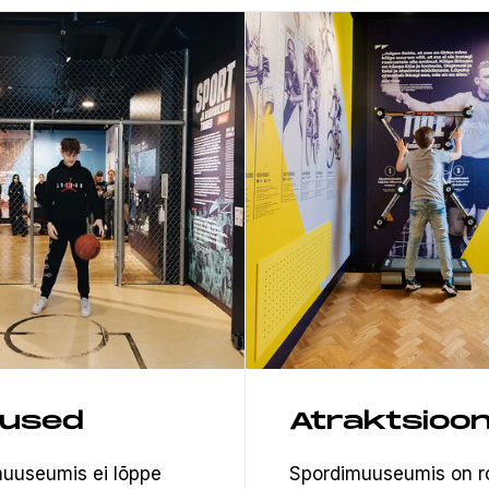
tused
Atraktsioon
uuseumis ei lõppe
Spordimuuseumis on 