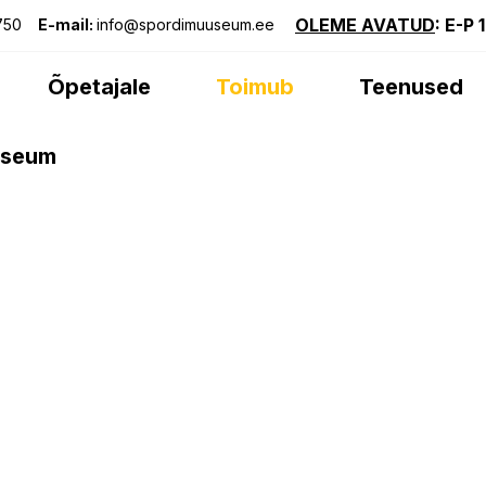
OLEME AVATUD
: E-P 
750
E-mail:
info@spordimuuseum.ee
Õpetajale
Toimub
Teenused
useum