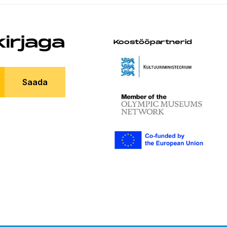
kirjaga
Koostööpartnerid
Saada