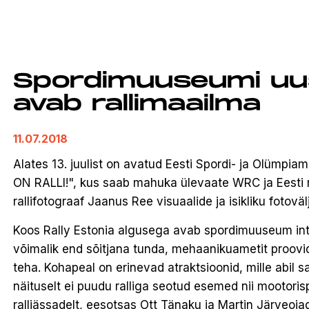
Spordimuuseumi uu
avab rallimaailma
11.07.2018
Alates 13. juulist on avatud Eesti Spordi- ja Olümp
ON RALLI!", kus saab mahuka ülevaate WRC ja Eesti r
rallifotograaf Jaanus Ree visuaalide ja isikliku fotov
Koos Rally Estonia algusega avab spordimuuseum inter
võimalik end sõitjana tunda, mehaanikuametit proovi
teha. Kohapeal on erinevad atraktsioonid, mille abil 
näituselt ei puudu ralliga seotud esemed nii mootori
ralliässadelt, eesotsas Ott Tänaku ja Martin Järveoja