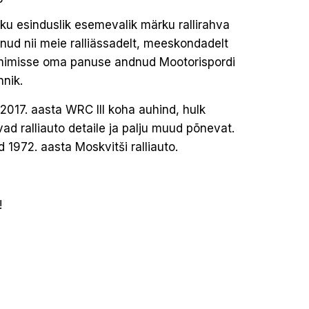
ku esinduslik esemevalik märku rallirahva
lnud nii meie ralliässadelt, meeskondadelt
valmimisse oma panuse andnud Mootorispordi
nnik.
2017. aasta WRC III koha auhind, hulk
vad ralliauto detaile ja palju muud põnevat.
972. aasta Moskvitši ralliauto.
!