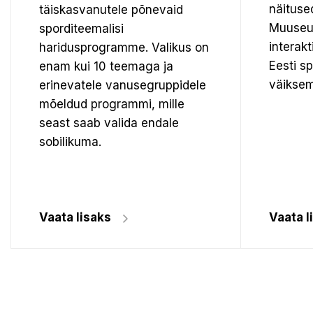
näituse
täiskasvanutele põnevaid
Muuseu
sporditeemalisi
interak
haridusprogramme. Valikus on
Eesti s
enam kui 10 teemaga ja
väiksem
erinevatele vanusegruppidele
mõeldud programmi, mille
seast saab valida endale
sobilikuma.
Vaata lisaks
Vaata l