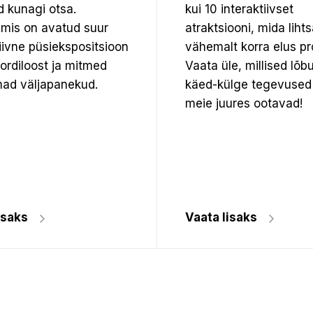
d kunagi otsa.
kui 10 interaktiivset
mis on avatud suur
atraktsiooni, mida lihts
tiivne püsiekspositsioon
vähemalt korra elus pr
pordiloost ja mitmed
Vaata üle, millised lõb
ad väljapanekud.
käed-külge tegevused
meie juures ootavad!
isaks
Vaata lisaks