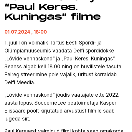
“Paul Keres.
Kuningas” filme
01.07.2024
, 18:00
1. juulil on võimalik Tartus Eesti Spordi- ja
Olümpiamuuseumis vaadata Delfi spordidokke
„Lõvide vennaskond“ ja „Paul Keres. Kuningas“.
Seanss algab kell 18.00 ning on huvilistele tasuta.
Eelregistreerimine pole vajalik, üritust korraldab
Delfi Meedia.
„Lõvide vennaskond“ jõudis vaatajate ette 2022.
aasta lõpus. Soccernet.ee peatoimetaja Kasper
Elissaare poolt kirjutatud arvustust filmile saab
lugeda
siit
.
Paul Keresest valminud filmi kohta saab omakorda