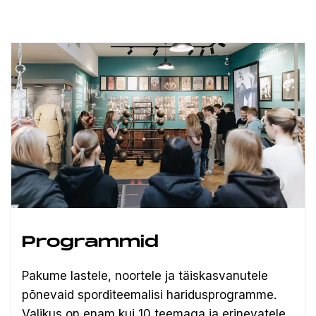
Programmid
Pakume lastele, noortele ja täiskasvanutele
põnevaid sporditeemalisi haridusprogramme.
Valikus on enam kui 10 teemaga ja erinevatele