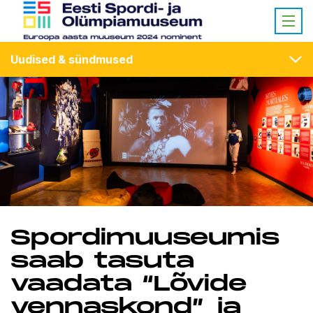
Uudised & sündmused
Spordimuuseumis
saab tasuta
vaadata “Lõvide
vennaskond” ja