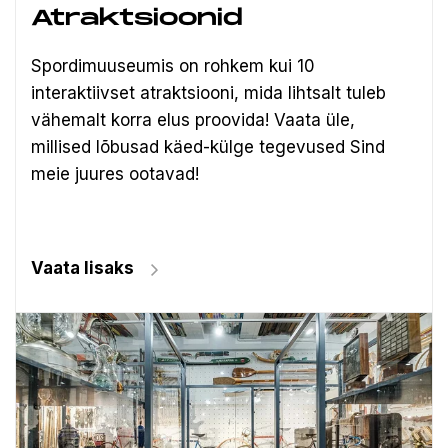
Atraktsioonid
Spordimuuseumis on rohkem kui 10
interaktiivset atraktsiooni, mida lihtsalt tuleb
vähemalt korra elus proovida! Vaata üle,
millised lõbusad käed-külge tegevused Sind
meie juures ootavad!
Vaata lisaks