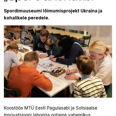
Spordimuuseumi lõimumisprojekt Ukraina ja
kohalikele peredele.
Koostöös MTÜ Eesti Pagulasabi ja Sotsiaalse
innovatsiooni laboriga ootame vahemikus