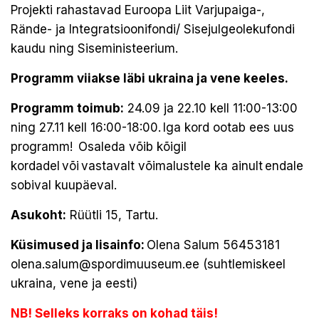
Projekti rahastavad Euroopa Liit Varjupaiga-,
Rände- ja Integratsioonifondi/ Sisejulgeolekufondi
kaudu ning Siseministeerium.
Programm viiakse läbi ukraina ja vene keeles.
Programm toimub:
24.09 ja 22.10 kell 11:00-13:00
ning 27.11 kell 16:00-18:00. Iga kord ootab ees uus
programm! Osaleda võib kõigil
kordadel või vastavalt võimalustele ka ainult endale
sobival kuupäeval.
Asukoht:
Rüütli 15, Tartu.
Küsimused ja lisainfo:
Olena Salum 56453181
olena.salum@spordimuuseum.ee
(suhtlemiskeel
ukraina, vene ja eesti)
NB! Selleks korraks on kohad täis!