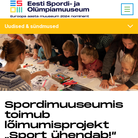
Uudised & sündmused
Spordimuuseumis
toimub
lõimumisprojekt
„Sport ühendab!“