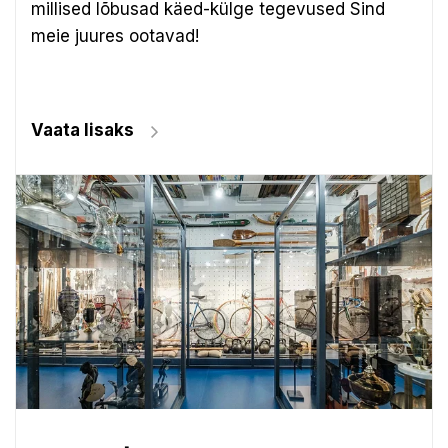
millised lõbusad käed-külge tegevused Sind
meie juures ootavad!
Vaata lisaks