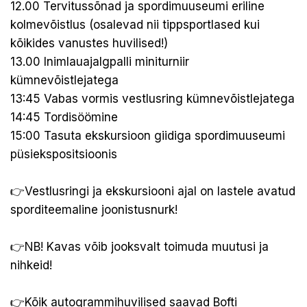
12.00 Tervitussõnad ja spordimuuseumi eriline
kolmevõistlus (osalevad nii tippsportlased kui
kõikides vanustes huvilised!)
13.00 Inimlauajalgpalli miniturniir
kümnevõistlejatega
13:45 Vabas vormis vestlusring kümnevõistlejatega
14:45 Tordisöömine
15:00 Tasuta ekskursioon giidiga spordimuuseumi
püsiekspositsioonis
👉Vestlusringi ja ekskursiooni ajal on lastele avatud
sporditeemaline joonistusnurk!
👉NB! Kavas võib jooksvalt toimuda muutusi ja
nihkeid!
👉Kõik autogrammihuvilised saavad Bofti