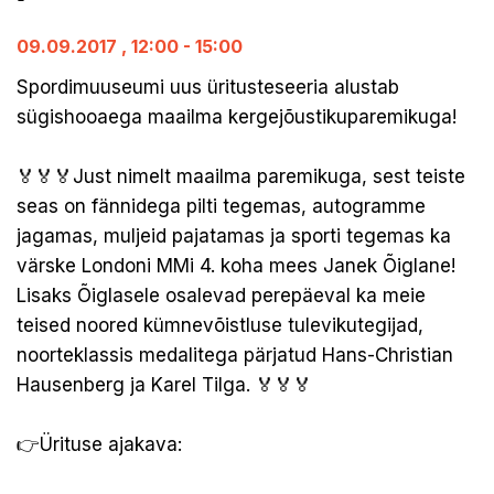
09.09.2017
, 12:00 - 15:00
Spordimuuseumi uus üritusteseeria alustab
sügishooaega maailma kergejõustikuparemikuga!
️🏅️🏅️🏅Just nimelt maailma paremikuga, sest teiste
seas on fännidega pilti tegemas, autogramme
jagamas, muljeid pajatamas ja sporti tegemas ka
värske Londoni MMi 4. koha mees Janek Õiglane!
Lisaks Õiglasele osalevad perepäeval ka meie
teised noored kümnevõistluse tulevikutegijad,
noorteklassis medalitega pärjatud Hans-Christian
Hausenberg ja Karel Tilga. ️🏅️🏅️🏅
👉Ürituse ajakava: