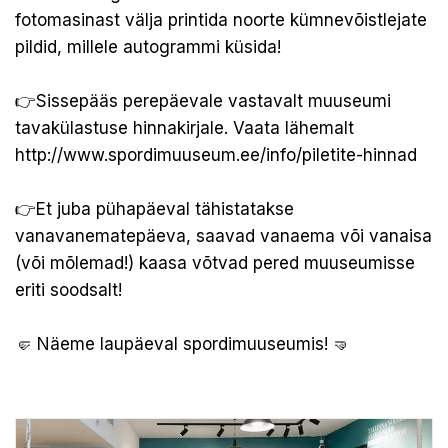
fotomasinast välja printida noorte kümnevõistlejate
pildid, millele autogrammi küsida!
👉Sissepääs perepäevale vastavalt muuseumi
tavakülastuse hinnakirjale. Vaata lähemalt
http://www.spordimuuseum.ee/info/piletite-hinnad
👉Et juba pühapäeval tähistatakse
vanavanematepäeva, saavad vanaema või vanaisa
(või mõlemad!) kaasa võtvad pered muuseumisse
eriti soodsalt!
🤛 Näeme laupäeval spordimuuseumis! 🤜