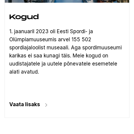
Kogud
1. jaanuaril 2023 oli Eesti Spordi- ja
Olümpiamuuseumis arvel 155 502
spordiajaloolist museaali.
Aga spordimuuseumi
karikas ei saa kunagi täis. Meie kogud on
uudistajatele ja uutele põnevatele esemetele
alati avatud.
Vaata lisaks