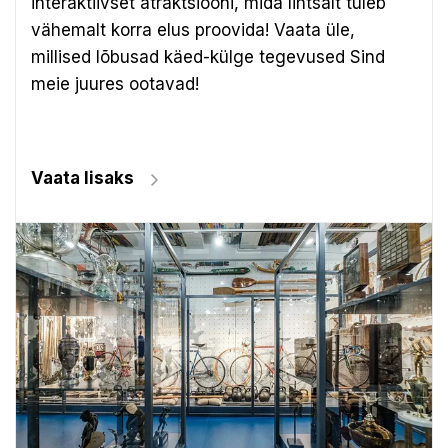
interaktiivset atraktsiooni, mida lihtsalt tuleb
vähemalt korra elus proovida! Vaata üle,
millised lõbusad käed-külge tegevused Sind
meie juures ootavad!
Vaata lisaks