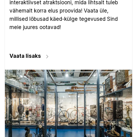
interaktiivset atraktsiooni, mida lihtsalt tuleb
vähemalt korra elus proovida! Vaata üle,
millised lõbusad käed-külge tegevused Sind
meie juures ootavad!
Vaata lisaks