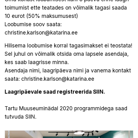
toimumist ette teatades on võimalik tagasi saada
10 eurot (50% maksumusest)
Loobumise soov saata:
christine.karlson@katarina.ee
Hilisema loobumise korral tagasimakset ei teostata!
Sel juhul on võimalik otsida oma lapsele asendaja,
kes saab laagrisse minna.
Asendaja nimi, laagripäeva nimi ja vanema kontakt
saata:
christine.karlson@katarina.ee
Laagripäevale saad registreerida
SIIN.
Tartu Muuseuminädal 2020 programmidega saad
tutvuda
SIIN.