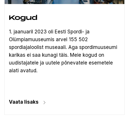
Kogud
1. jaanuaril 2023 oli Eesti Spordi- ja
Olümpiamuuseumis arvel 155 502
spordiajaloolist museaali.
Aga spordimuuseumi
karikas ei saa kunagi täis. Meie kogud on
uudistajatele ja uutele põnevatele esemetele
alati avatud.
Vaata lisaks