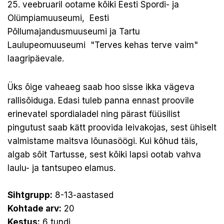
25. veebruaril ootame kõiki
Eesti Spordi- ja
Olümpiamuuseumi
,
Eesti
Põllumajandusmuuseumi
ja
Tartu
Laulupeomuuseumi
"Terves kehas terve vaim"
laagripäevale.
Üks õige vaheaeg saab hoo sisse ikka vägeva
rallisõiduga. Edasi tuleb panna ennast proovile
erinevatel spordialadel ning pärast füüsilist
pingutust saab kätt proovida leivakojas, sest ühiselt
valmistame maitsva lõunasöögi. Kui kõhud täis,
algab sõit Tartusse, sest kõiki lapsi ootab vahva
laulu- ja tantsupeo elamus.
Sihtgrupp:
8-13-aastased
Kohtade arv:
20
Kestus:
6 tundi