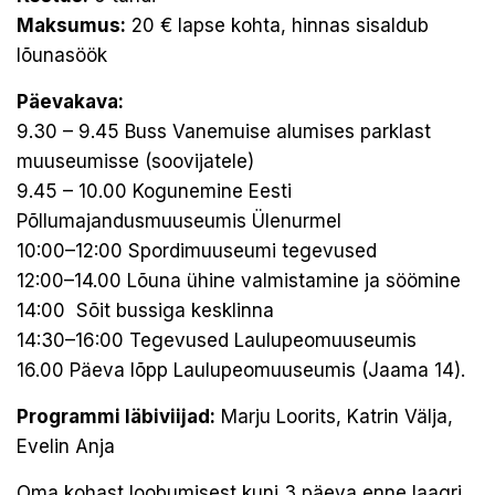
Maksumus:
20 € lapse kohta, hinnas sisaldub
lõunasöök
Päevakava:
9.30 – 9.45 Buss Vanemuise alumises parklast
muuseumisse (soovijatele)
9.45 – 10.00 Kogunemine Eesti
Põllumajandusmuuseumis Ülenurmel
10:00–12:00 Spordimuuseumi tegevused
12:00–14.00 Lõuna ühine valmistamine ja söömine
14:00 Sõit bussiga kesklinna
14:30–16:00 Tegevused Laulupeomuuseumis
16.00 Päeva lõpp Laulupeomuuseumis (Jaama 14).
Programmi läbiviijad:
Marju Loorits, Katrin Välja,
Evelin Anja
Oma kohast loobumisest kuni 3 päeva enne laagri