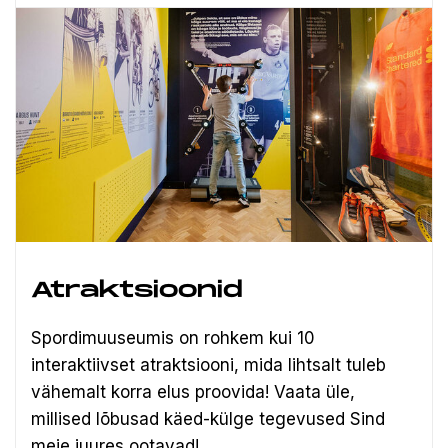
Atraktsioonid
Spordimuuseumis on rohkem kui 10
interaktiivset atraktsiooni, mida lihtsalt tuleb
vähemalt korra elus proovida! Vaata üle,
millised lõbusad käed-külge tegevused Sind
meie juures ootavad!