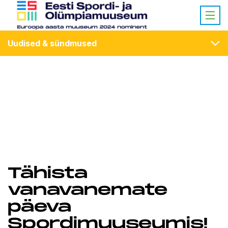
Uudised & sündmused
Tähista
vanavanemate
päeva
Spordimuuseumis!