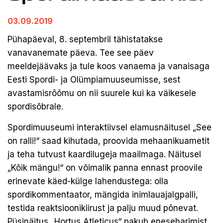
03.09.2019
Pühapäeval, 8. septembril tähistatakse
vanavanemate päeva. Tee see päev
meeldejäävaks ja tule koos vanaema ja vanaisaga
Eesti Spordi- ja Olümpiamuuseumisse, sest
avastamisrõõmu on nii suurele kui ka väikesele
spordisõbrale.
Spordimuuseumi interaktiivsel elamusnäitusel „See
on ralli!“ saad kihutada, proovida mehaanikuametit
ja teha tutvust kaardilugeja maailmaga. Näitusel
„Kõik mängu!“ on võimalik panna ennast proovile
erinevate käed-külge lahendustega: olla
spordikommentaator, mängida inimlauajalgpalli,
testida reaktsioonikiirust ja palju muud põnevat.
Püsinäitus „Hortus Atleticus“ pakub eneseharimist