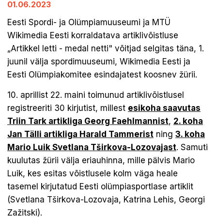
01.06.2023
Eesti Spordi- ja Olümpiamuuseumi ja MTÜ
Wikimedia Eesti korraldatava artiklivõistluse
„Artikkel letti - medal netti" võitjad selgitas täna, 1.
juunil välja spordimuuseumi, Wikimedia Eesti ja
Eesti Olümpiakomitee esindajatest koosnev žürii.
10. aprillist 22. maini toimunud artiklivõistlusel
registreeriti 30 kirjutist, millest
esikoha saavutas
Triin Tark artikliga Georg Faehlmannist
,
2. koha
Jan Tälli artikliga Harald Tammerist
ning
3. koha
Mario Luik Svetlana Tširkova-Lozovajast
. Samuti
kuulutas žürii välja eriauhinna, mille pälvis Mario
Luik, kes esitas võistlusele kolm väga heale
tasemel kirjutatud Eesti olümpiasportlase artiklit
(Svetlana Tširkova-Lozovaja, Katrina Lehis, Georgi
Zažitski).