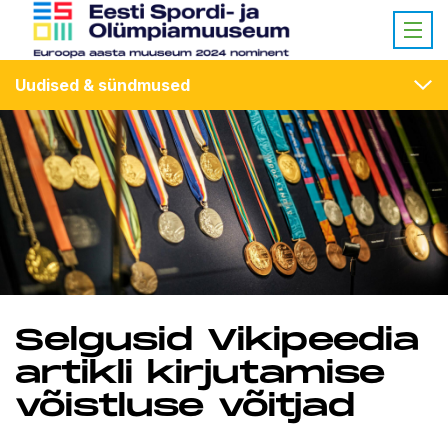
Uudised & sündmused
Selgusid Vikipeedia
artikli kirjutamise
võistluse võitjad