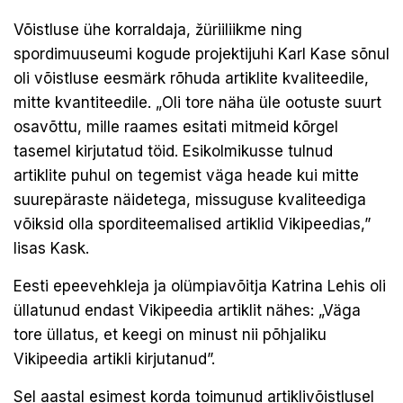
Võistluse ühe korraldaja, žüriiliikme ning
spordimuuseumi kogude projektijuhi Karl Kase sõnul
oli võistluse eesmärk rõhuda artiklite kvaliteedile,
mitte kvantiteedile. „Oli tore näha üle ootuste suurt
osavõttu, mille raames esitati mitmeid kõrgel
tasemel kirjutatud töid. Esikolmikusse tulnud
artiklite puhul on tegemist väga heade kui mitte
suurepäraste näidetega, missuguse kvaliteediga
võiksid olla sporditeemalised artiklid Vikipeedias,”
lisas Kask.
Eesti epeevehkleja ja olümpiavõitja Katrina Lehis oli
üllatunud endast Vikipeedia artiklit nähes: „Väga
tore üllatus, et keegi on minust nii põhjaliku
Vikipeedia artikli kirjutanud”.
Sel aastal esimest korda toimunud artiklivõistlusel