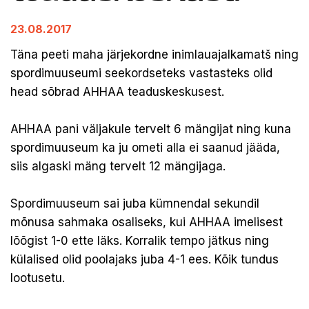
23.08.2017
Täna peeti maha järjekordne inimlauajalkamatš ning
spordimuuseumi seekordseteks vastasteks olid
head sõbrad AHHAA teaduskeskusest.
AHHAA pani väljakule tervelt 6 mängijat ning kuna
spordimuuseum ka ju ometi alla ei saanud jääda,
siis algaski mäng tervelt 12 mängijaga.
Spordimuuseum sai juba kümnendal sekundil
mõnusa sahmaka osaliseks, kui AHHAA imelisest
lõõgist 1-0 ette läks. Korralik tempo jätkus ning
külalised olid poolajaks juba 4-1 ees. Kõik tundus
lootusetu.