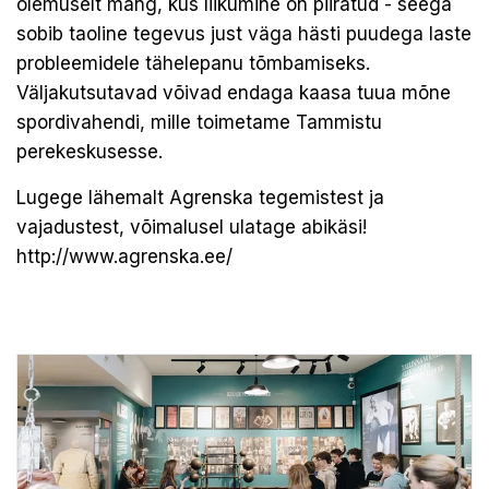
olemuselt mäng, kus liikumine on piiratud - seega
sobib taoline tegevus just väga hästi puudega laste
probleemidele tähelepanu tõmbamiseks.
Väljakutsutavad võivad endaga kaasa tuua mõne
spordivahendi, mille toimetame Tammistu
perekeskusesse.
Lugege lähemalt Agrenska tegemistest ja
vajadustest, võimalusel ulatage abikäsi!
http://www.agrenska.ee/