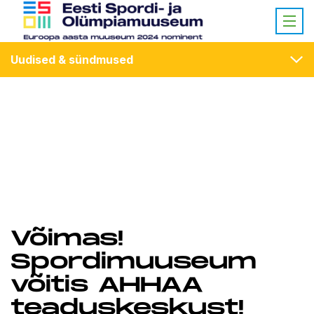
Uudised & sündmused
Võimas!
Spordimuuseum
võitis AHHAA
teaduskeskust!