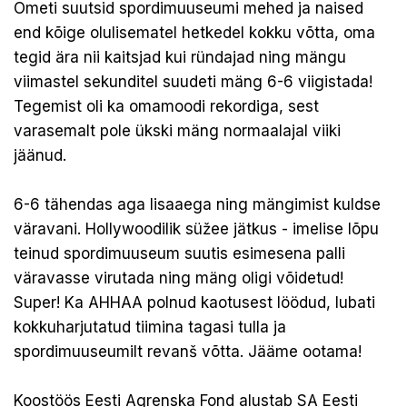
Ometi suutsid spordimuuseumi mehed ja naised
end kõige olulisematel hetkedel kokku võtta, oma
tegid ära nii kaitsjad kui ründajad ning mängu
viimastel sekunditel suudeti mäng 6-6 viigistada!
Tegemist oli ka omamoodi rekordiga, sest
varasemalt pole ükski mäng normaalajal viiki
jäänud.
6-6 tähendas aga lisaaega ning mängimist kuldse
väravani. Hollywoodilik süžee jätkus - imelise lõpu
teinud spordimuuseum suutis esimesena palli
väravasse virutada ning mäng oligi võidetud!
Super! Ka AHHAA polnud kaotusest löödud, lubati
kokkuharjutatud tiimina tagasi tulla ja
spordimuuseumilt revanš võtta. Jääme ootama!
Koostöös
Eesti Agrenska Fond
alustab SA Eesti