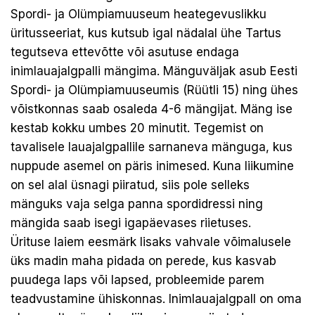
Spordi- ja Olümpiamuuseum heategevuslikku
üritusseeriat, kus kutsub igal nädalal ühe Tartus
tegutseva ettevõtte või asutuse endaga
inimlauajalgpalli mängima. Mänguväljak asub Eesti
Spordi- ja Olümpiamuuseumis (Rüütli 15) ning ühes
võistkonnas saab osaleda 4-6 mängijat. Mäng ise
kestab kokku umbes 20 minutit. Tegemist on
tavalisele lauajalgpallile sarnaneva mänguga, kus
nuppude asemel on päris inimesed. Kuna liikumine
on sel alal üsnagi piiratud, siis pole selleks
mänguks vaja selga panna spordidressi ning
mängida saab isegi igapäevases riietuses.
Ürituse laiem eesmärk lisaks vahvale võimalusele
üks madin maha pidada on perede, kus kasvab
puudega laps või lapsed, probleemide parem
teadvustamine ühiskonnas. Inimlauajalgpall on oma