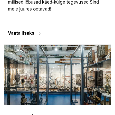
millised lõbusad käed-külge tegevused Sind
meie juures ootavad!
Vaata lisaks