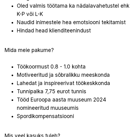
Oled valmis töötama ka nädalavahetustel ehk
K-P või L-K
Naudid inimestele hea emotsiooni tekitamist
Hindad head klienditeenindust
Mida meie pakume?
Töökoormust 0.8 - 1.0 kohta
Motiveeritud ja sõbralikku meeskonda
Lahedat ja inspireerivat töökeskkonda
Tunnipalka 7,75 eurot tunnis
Tööd Euroopa aasta muuseum 2024
nomineeritud muuseumis
Spordikompensatsiooni
Mis veel kasuks tuleb?