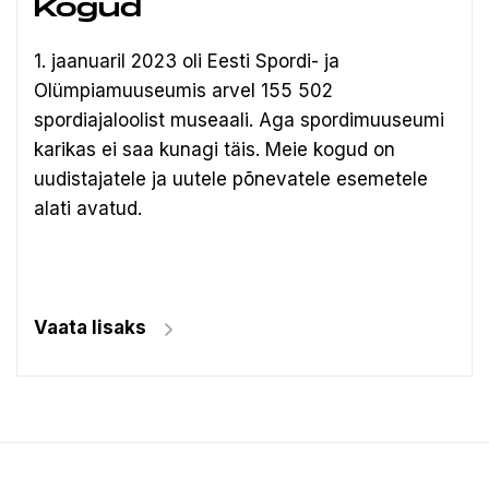
Kogud
1. jaanuaril 2023 oli Eesti Spordi- ja
Olümpiamuuseumis arvel 155 502
spordiajaloolist museaali.
Aga spordimuuseumi
karikas ei saa kunagi täis. Meie kogud on
uudistajatele ja uutele põnevatele esemetele
alati avatud.
Vaata lisaks