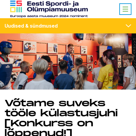
Uudised & sündmused
Võtame suveks
tööle külastusjuhi
[Konkurss on
lõppenud!]