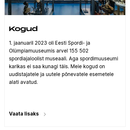
Kogud
1. jaanuaril 2023 oli Eesti Spordi- ja
Olümpiamuuseumis arvel 155 502
spordiajaloolist museaali.
Aga spordimuuseumi
karikas ei saa kunagi täis. Meie kogud on
uudistajatele ja uutele põnevatele esemetele
alati avatud.
Vaata lisaks