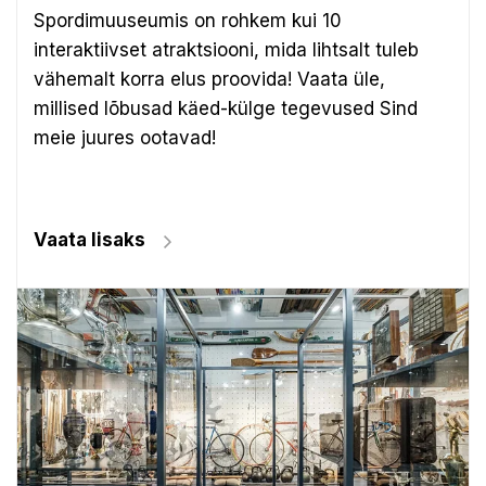
Spordimuuseumis on rohkem kui 10
interaktiivset atraktsiooni, mida lihtsalt tuleb
vähemalt korra elus proovida! Vaata üle,
millised lõbusad käed-külge tegevused Sind
meie juures ootavad!
Vaata lisaks