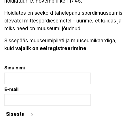
hoidlatuur 17. novembril kell 17.45.
Hoidlates on seekord tähelepanu spordimuuseumis
olevatel mittespordiesemetel - uurime, et kuidas ja
miks need on muuseumi jõudnud.
Sissepääs muuseumipileti ja muuseumikaardiga,
kuid
vajalik on eelregistreerimine
.
Sinu nimi
E-mail