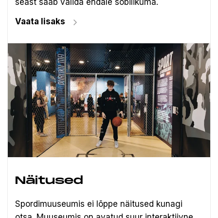
seast saab valida endale sobilikuma.
Vaata lisaks
Näitused
Spordimuuseumis ei lõppe näitused kunagi
otsa. Muuseumis on avatud suur interaktiivne