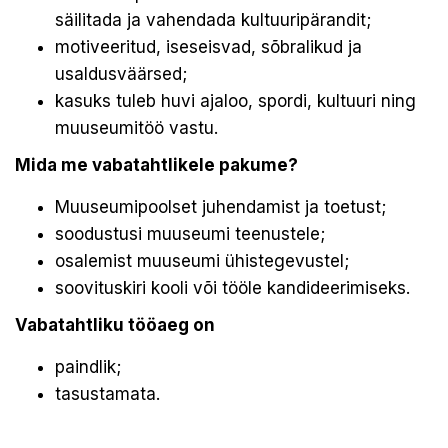
säilitada ja vahendada kultuuripärandit;
motiveeritud, iseseisvad, sõbralikud ja
usaldusväärsed;
kasuks tuleb huvi ajaloo, spordi, kultuuri ning
muuseumitöö vastu.
Mida me vabatahtlikele pakume?
Muuseumipoolset juhendamist ja toetust;
soodustusi muuseumi teenustele;
osalemist muuseumi ühistegevustel;
soovituskiri kooli või tööle kandideerimiseks.
Vabatahtliku tööaeg on
paindlik;
tasustamata.