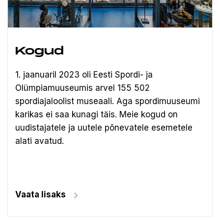
Kogud
1. jaanuaril 2023 oli Eesti Spordi- ja
Olümpiamuuseumis arvel 155 502
spordiajaloolist museaali.
Aga spordimuuseumi
karikas ei saa kunagi täis. Meie kogud on
uudistajatele ja uutele põnevatele esemetele
alati avatud.
Vaata lisaks