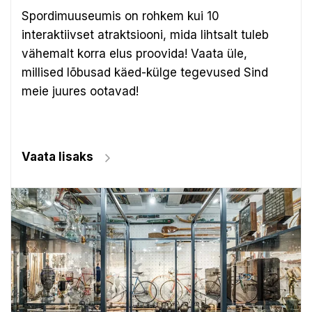
Spordimuuseumis on rohkem kui 10
interaktiivset atraktsiooni, mida lihtsalt tuleb
vähemalt korra elus proovida! Vaata üle,
millised lõbusad käed-külge tegevused Sind
meie juures ootavad!
Vaata lisaks