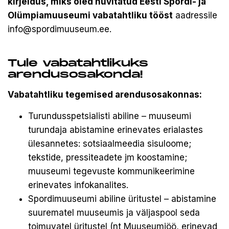
kirjeldus, miks oled huvitatud Eesti Spordi- ja
Olümpiamuuseumi vabatahtliku tööst
aadressile
info@spordimuuseum.ee
.
Tule vabatahtlikuks
arendusosakonda!
Vabatahtliku tegemised arendusosakonnas:
Turundusspetsialisti abiline – muuseumi
turundaja abistamine erinevates erialastes
ülesannetes: sotsiaalmeedia sisuloome;
tekstide, pressiteadete jm koostamine;
muuseumi tegevuste kommunikeerimine
erinevates infokanalites.
Spordimuuseumi abiline üritustel – abistamine
suurematel muuseumis ja väljaspool seda
toimuvatel üritustel (nt Muuseumiöö, erinevad