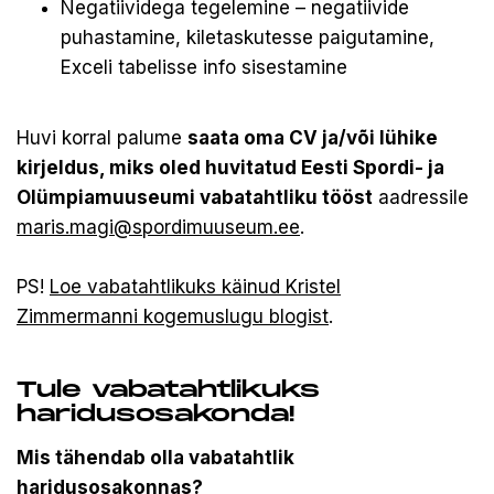
Negatiividega tegelemine – negatiivide
puhastamine, kiletaskutesse paigutamine,
Exceli tabelisse info sisestamine
Huvi korral palume
saata oma CV ja/või lühike
kirjeldus, miks oled huvitatud Eesti Spordi- ja
Olümpiamuuseumi vabatahtliku tööst
aadressile
maris.magi@spordimuuseum.ee
.
PS!
Loe vabatahtlikuks käinud Kristel
Zimmermanni kogemuslugu blogist
.
Tule vabatahtlikuks
haridusosakonda!
Mis tähendab olla vabatahtlik
haridusosakonnas?