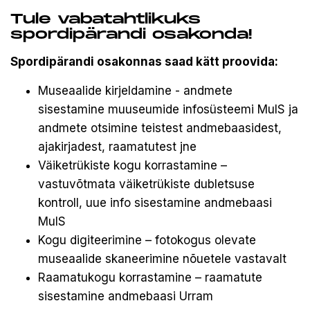
Tule vabatahtlikuks
spordipärandi osakonda!
Spordipärandi osakonnas saad kätt proovida:
Museaalide kirjeldamine - andmete
sisestamine muuseumide infosüsteemi MuIS ja
andmete otsimine teistest andmebaasidest,
ajakirjadest, raamatutest jne
Väiketrükiste kogu korrastamine –
vastuvõtmata väiketrükiste dubletsuse
kontroll, uue info sisestamine andmebaasi
MuIS
Kogu digiteerimine – fotokogus olevate
museaalide skaneerimine nõuetele vastavalt
Raamatukogu korrastamine – raamatute
sisestamine andmebaasi Urram