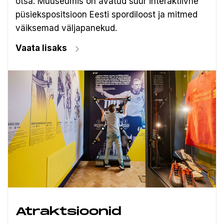
otsa. Muuseumis on avatud suur interaktiivne
püsiekspositsioon Eesti spordiloost ja mitmed
väiksemad väljapanekud.
Vaata lisaks
Atraktsioonid