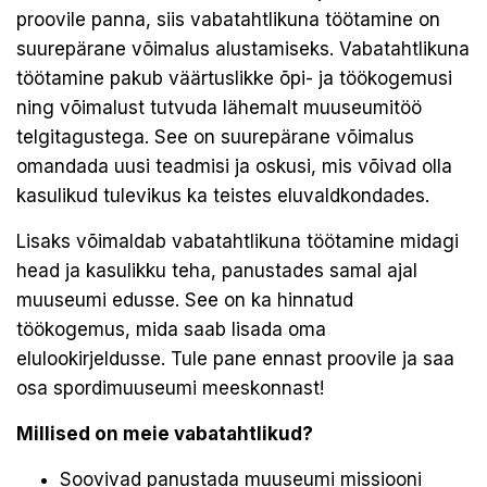
proovile panna, siis vabatahtlikuna töötamine on
suurepärane võimalus alustamiseks. Vabatahtlikuna
töötamine pakub väärtuslikke õpi- ja töökogemusi
ning võimalust tutvuda lähemalt muuseumitöö
telgitagustega. See on suurepärane võimalus
omandada uusi teadmisi ja oskusi, mis võivad olla
kasulikud tulevikus ka teistes eluvaldkondades.
Lisaks võimaldab vabatahtlikuna töötamine midagi
head ja kasulikku teha, panustades samal ajal
muuseumi edusse. See on ka hinnatud
töökogemus, mida saab lisada oma
elulookirjeldusse. Tule pane ennast proovile ja saa
osa spordimuuseumi meeskonnast!
Millised on meie vabatahtlikud?
Soovivad panustada muuseumi missiooni