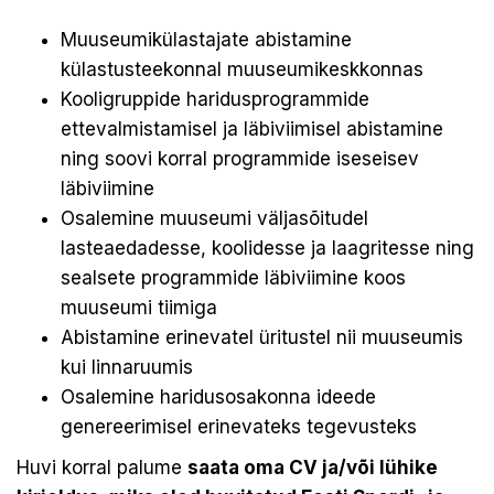
Muuseumikülastajate abistamine
külastusteekonnal muuseumikeskkonnas
Kooligruppide haridusprogrammide
ettevalmistamisel ja läbiviimisel abistamine
ning soovi korral programmide iseseisev
läbiviimine
Osalemine muuseumi väljasõitudel
lasteaedadesse, koolidesse ja laagritesse ning
sealsete programmide läbiviimine koos
muuseumi tiimiga
Abistamine erinevatel üritustel nii muuseumis
kui linnaruumis
Osalemine haridusosakonna ideede
genereerimisel erinevateks tegevusteks
Huvi korral palume
saata oma CV ja/või lühike