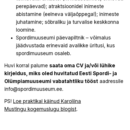
perepäevad); atraktsioonidel inimeste
abistamine (eelneva väljaõppega!); inimeste
juhatamine; sõbraliku ja turvalise keskkonna
loomine.
Spordimuuseumi päevapiltnik – võimalus
jäädvustada erinevaid avalikke üritusi, kus
spordimuuseum osaleb.
Huvi korral palume
saata oma CV ja/või lühike
kirjeldus, miks oled huvitatud Eesti Spordi- ja
Olümpiamuuseumi vabatahtliku tööst
aadressile
info@spordimuuseum.ee
.
PS!
Loe praktikal käinud Karoliina
Mustingu kogemuslugu blogist
.