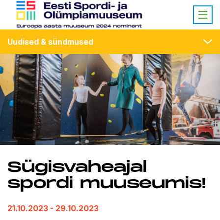
Uudised & sündmused
Sügisvaheajal
spordi muuseumis!
21.10.2023 - 29.10.2023