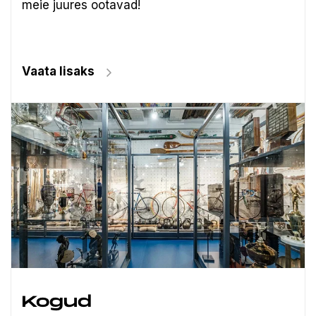
meie juures ootavad!
Vaata lisaks
Kogud