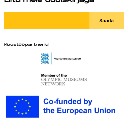
Liitu meie uudiskirjaga
Saada
Koostööpartnerid