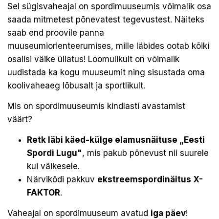
Sel sügisvaheajal on spordimuuseumis võimalik osa
saada mitmetest põnevatest tegevustest. Näiteks
saab end proovile panna
muuseumiorienteerumises, mille läbides ootab kõiki
osalisi väike üllatus! Loomulikult on võimalik
uudistada ka kogu muuseumit ning sisustada oma
koolivaheaeg lõbusalt ja sportlikult.
Mis on spordimuuseumis kindlasti avastamist
väärt?
Retk läbi käed-külge elamusnäituse „Eesti
Spordi Lugu"
, mis pakub põnevust nii suurele
kui väikesele.
Närvikõdi pakkuv
ekstreemspordinäitus X-
FAKTOR
.
Vaheajal on spordimuuseum avatud
iga päev
!