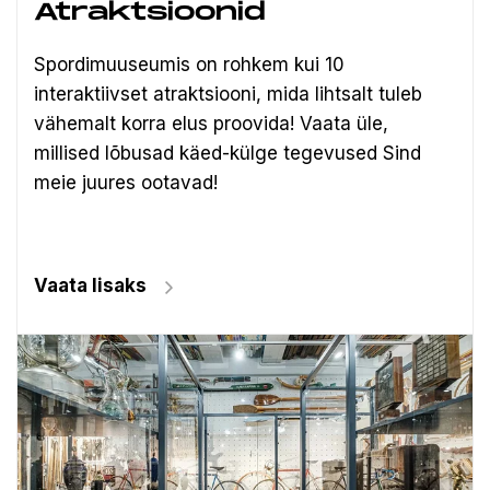
Atraktsioonid
Spordimuuseumis on rohkem kui 10
interaktiivset atraktsiooni, mida lihtsalt tuleb
vähemalt korra elus proovida! Vaata üle,
millised lõbusad käed-külge tegevused Sind
meie juures ootavad!
Vaata lisaks