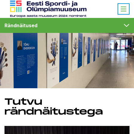
Rändnäitused
Tutvu
rändnäitustega