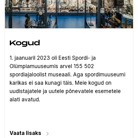
Kogud
1. jaanuaril 2023 oli Eesti Spordi- ja
Olümpiamuuseumis arvel 155 502
spordiajaloolist museaali.
Aga spordimuuseumi
karikas ei saa kunagi täis. Meie kogud on
uudistajatele ja uutele põnevatele esemetele
alati avatud.
Vaata lisaks